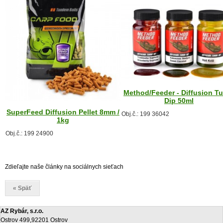
Method/Feeder - Diffusion T
Dip 50ml
SuperFeed Diffusion Pellet 8mm /
Obj.č.: 199 36042
1kg
Obj.č.: 199 24900
Zdieľajte naše články na sociálnych sieťach
« Späť
AZ Rybár, s.r.o.
Ostrov 499,92201 Ostrov