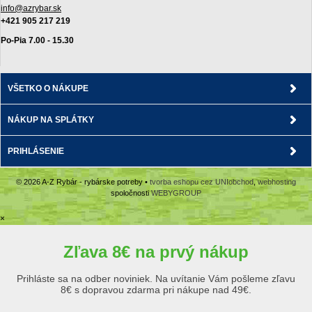
info@azrybar.sk
+421 905 217 219
Po-Pia 7.00 - 15.30
VŠETKO O NÁKUPE
NÁKUP NA SPLÁTKY
PRIHLÁSENIE
© 2026 A-Z Rybár - rybárske potreby •
tvorba eshopu cez UNIobchod
,
webhosting
spoločnosti
WEBYGROUP
×
Zľava 8€ na prvý nákup
Prihláste sa na odber noviniek. Na uvítanie Vám pošleme zľavu
8€ s dopravou zdarma pri nákupe nad 49€.