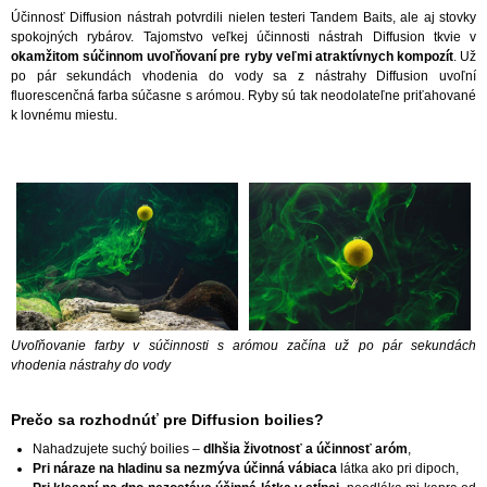
Účinnosť Diffusion nástrah potvrdili nielen testeri Tandem Baits, ale aj stovky
spokojných rybárov. Tajomstvo veľkej účinnosti nástrah Diffusion tkvie v
okamžitom súčinnom uvoľňovaní pre ryby veľmi atraktívnych kompozít
. Už
po pár sekundách vhodenia do vody sa z nástrahy Diffusion uvoľní
fluorescenčná farba súčasne s arómou. Ryby sú tak neodolateľne priťahované
k lovnému miestu.
Uvoľňovanie farby v súčinnosti s arómou začína už po pár sekundách
vhodenia nástrahy do vody
Prečo sa rozhodnúť pre Diffusion boilies?
Nahadzujete suchý boilies –
dlhšia životnosť a účinnosť aróm
,
Pri náraze na hladinu sa nezmýva účinná vábiaca
látka ako pri dipoch,