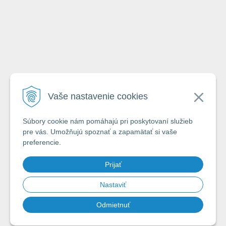
Emailová adresa
Vaše nastavenie cookies
Krstné meno
Súbory cookie nám pomáhajú pri poskytovaní služieb
pre vás. Umožňujú spoznať a zapamätať si vaše
preferencie.
Odoslaním formuláru súhlasím so zásadami
ochrany a spracovávania
Prijať
osobných údajov spoločnosti A-Z Rybár s.r.o.
*
Nastaviť
Odmietnuť
Chcem odoberať novinky