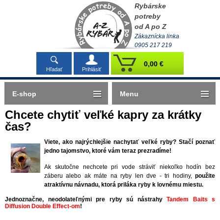
Rybárske
potreby
od A po Z
Zákaznícka linka
0905 217 219
0,00 €
Hľadať
Prihlásiť
E-shop
Menu
Chcete chytiť veľké kapry za krátky
čas?
Viete, ako najrýchlejšie nachytať veľké ryby? Stačí poznať
jedno tajomstvo, ktoré vám teraz prezradíme!
Ak skutočne nechcete pri vode stráviť niekoľko hodín bez
záberu alebo ak máte na ryby len dve - tri hodiny,
použite
atraktívnu návnadu, ktorá priláka ryby k lovnému miestu.
Jednoznačne, neodolateľnými pre ryby sú nástrahy
Tandem Baits s
Diffusion Double Effect-om
!