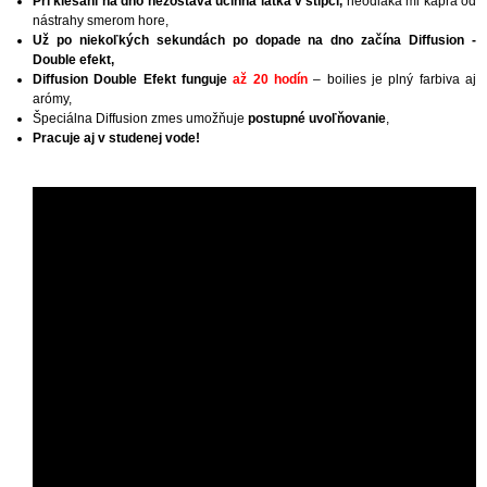
Pri klesaní na dno nezostáva účinná látka v stĺpci,
neodláka mi kapra od
nástrahy smerom hore,
Už po niekoľkých sekundách po dopade na dno začína Diffusion -
Double efekt,
Diffusion Double Efekt funguje
až 20 hodín
– boilies je plný farbiva aj
arómy,
Špeciálna Diffusion zmes umožňuje
postupné uvoľňovanie
,
Pracuje aj v studenej vode!