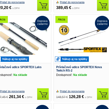
Pridať do porovnania
Pridať do porovnania
20,20 €
389,45 €
s DPH
s DPH
kcia
Akcia
Doprava
Doprava
zadarmo
zadarmo
ívlačové udice SPORTEX Laks
Prívlačové udice SPORTEX Nova
Twitch RS-2
stupnosť:
Na sklade
Dostupnosť:
Na sklade
Pridať do porovnania
Pridať do porovnania
261,34 €
126,28 €
7,45 €
148,57 €
s DPH
s DPH