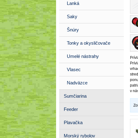
Lanká
Saky
Šnúry
Tonky a okysličovače
Umelé nástrahy
Prív
Prív
vrha
Vlasec
stre
ponu
Nadväzce
patr
v ná
Sumčiarina
Zo
Feeder
Plavačka
Morský rybolov