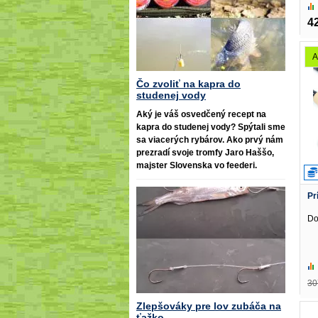
4
A
Čo zvoliť na kapra do
studenej vody
Aký je váš osvedčený recept na
kapra do studenej vody? Spýtali sme
sa viacerých rybárov. Ako prvý nám
prezradí svoje tromfy Jaro Haššo,
majster Slovenska vo feederi.
Pr
Do
30
Zlepšováky pre lov zubáča na
ťažko