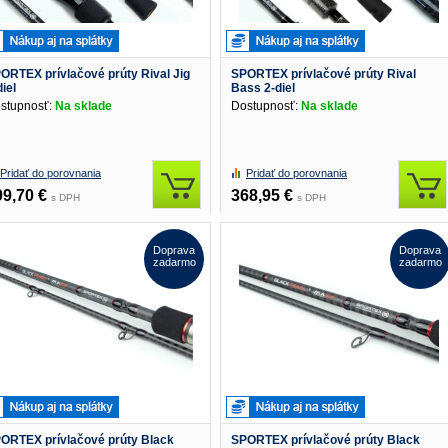
ORTEX prívlačové prúty Rival Jig
SPORTEX prívlačové prúty Rival
diel
Bass 2-diel
stupnosť:
Na sklade
Dostupnosť:
Na sklade
Pridať do porovnania
Pridať do porovnania
99,70 €
368,95 €
s DPH
s DPH
Doprava
Doprava
zadarmo
zadarmo
ORTEX prívlačové prúty Black
SPORTEX prívlačové prúty Black