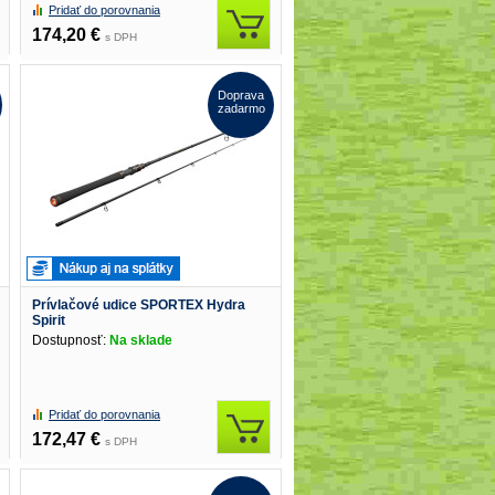
Pridať do porovnania
174,20 €
s DPH
Doprava
zadarmo
Prívlačové udice SPORTEX Hydra
Spirit
Dostupnosť:
Na sklade
Pridať do porovnania
172,47 €
s DPH