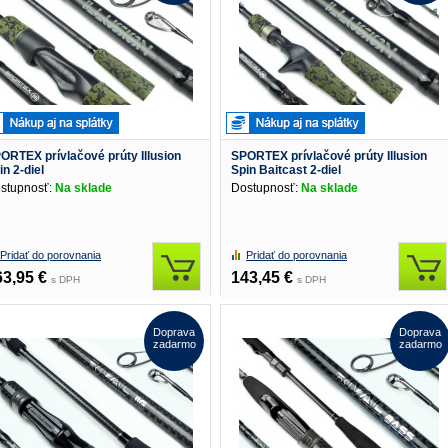
ORTEX prívlačové prúty Illusion
SPORTEX prívlačové prúty Illusion
in 2-diel
Spin Baitcast 2-diel
stupnosť:
Na sklade
Dostupnosť:
Na sklade
Pridať do porovnania
Pridať do porovnania
63,95 €
143,45 €
s DPH
s DPH
Doprava
Doprava
zadarmo
zadarmo