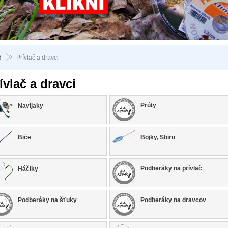
d
Prívlač a dravci
ívlač a dravci
Prúty
Navijaky
Biče
Bojky, Sbiro
Podberáky na prívlač
Háčiky
Podberáky na šťuky
Podberáky na dravcov