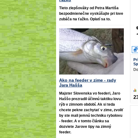
Tieto zlepšováky od Petra Martiša
bezpodmienečne vyskúšajte pri love
zubáča na ťažko. Oplatí sa to.
Pr
Sp
Do
Ako na feeder v zime - rady
Jara Hašša
Majster Slovenska vo feederi, Jaro
2
Haššo prezradil účinnú taktiku lovu
rýb v zimnom období. Ak si teda
chcete pekne zachytať v zime, zvoliť
by ste mali jemnú techniku rybolovu
- feeder. A v tomto článku sa
dozviete Jarove tipy na zimný
feeder.