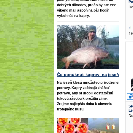
Pe
dobrých dôvodov, prečo by ste cez
Do
víkend mali aspoň na pár hodín
vybehnúť na kapry.
1
Čo ponúknuť kaprovi na jeseň
Na jeseň klesá množstvo prirodzenej
potravy. Kapry začínajú zháňať
potravu, aby si urobili dostatočnú
tukovú zásobu k prežitiu zimy.
Zrejme najlepšia doba k uloveniu
SP
trofejného kusu.
Le
Do