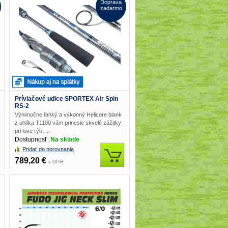
Doprava
zadarmo
Prívlačové udice SPORTEX Air Spin
RS-2
Výnimočne ľahký a výkonný Helicore blank
z uhlíka T1100 vám prinesie skvelé zážitky
pri love rýb. ...
Dostupnosť:
Na sklade
Pridať do porovnania
789,20 €
s DPH