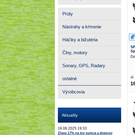
Prúty
Nástrahy a kŕmenie
Háčiky a bižutéria
SP
Sp
Člny, motory
Do
Sonary, GPS, Radary
ostatné
1
Výrobcovia
Aktuality
16.06.2025 19:33
Zľava 17% na lov sumca a dravcov