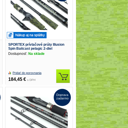
SPORTEX prívlačové prúty Illusion
Spin Baitcast pelagic 2-diel
Dostupnosť:
Na sklade
Pridať do porovnania
184,45 €
s DPH
Doprava
zadarmo