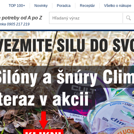
TOP 100+
Novinky
Poradca
Receptár
Všetko o nákupe
 potreby od A po Z
inka 0905 217 219