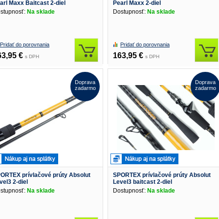
arl Maxx Baitcast 2-diel
Pearl Maxx 2-diel
stupnosť:
Na sklade
Dostupnosť:
Na sklade
Pridať do porovnania
Pridať do porovnania
63,95 €
163,95 €
s DPH
s DPH
Doprava
Doprava
zadarmo
zadarmo
ORTEX prívlačové prúty Absolut
SPORTEX prívlačové prúty Absolut
vel3 2-diel
Level3 baitcast 2-diel
stupnosť:
Na sklade
Dostupnosť:
Na sklade