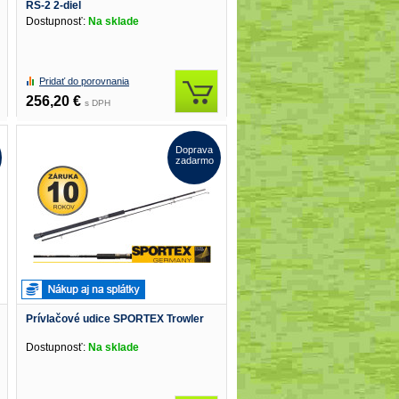
RS-2 2-diel
Dostupnosť:
Na sklade
Pridať do porovnania
256,20 €
s DPH
Doprava
zadarmo
Prívlačové udice SPORTEX Trowler
Dostupnosť:
Na sklade