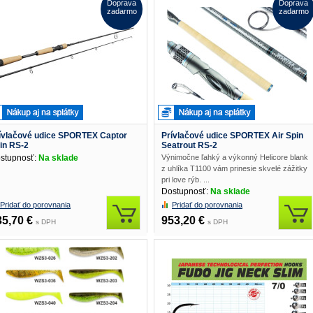
Doprava
Doprava
zadarmo
zadarmo
ívlačové udice SPORTEX Captor
Prívlačové udice SPORTEX Air Spin
in RS-2
Seatrout RS-2
stupnosť:
Na sklade
Výnimočne ľahký a výkonný Helicore blank
z uhlíka T1100 vám prinesie skvelé zážitky
pri love rýb. ...
Dostupnosť:
Na sklade
Pridať do porovnania
Pridať do porovnania
35,70 €
953,20 €
s DPH
s DPH