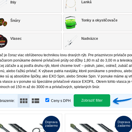
Lanká
Ihly
Tonky a okysličovače
Šnúry
Vlasec
Nadväzce
lač je čoraz viac obľúbenou technikou lovu dravých rýb. Pre priaznivcov prívlače 
lačiarom ponúkame delené prívlačové prúty od dĺžky 1,80 m až do 3,00 m a teleskop
cej záťaže a aj podľa druhu rýb, ktoré chceme loviť – pstruh, jalec, ostriež, zubáč 
dnú, alebo ťažkú prívlač. K výbave patria navijáky, ktoré ponúkame s prednou, ale
ke sú aj absolútne špičky, ako EXO Spin, alebo Smoke Spin. V ponuke máme aj vrha
ia vlasce a v ponuke sú špeciálne prívlačové vlasce EXOFIL. Okrem tohto vlasca je 
vinoch od 150 m až do 3000 m a prívlačových, spletaných šnúr.
Zobraziť filter
brazenie:
Ceny s DPH
Doprava
Doprava
zadarmo
zadarmo