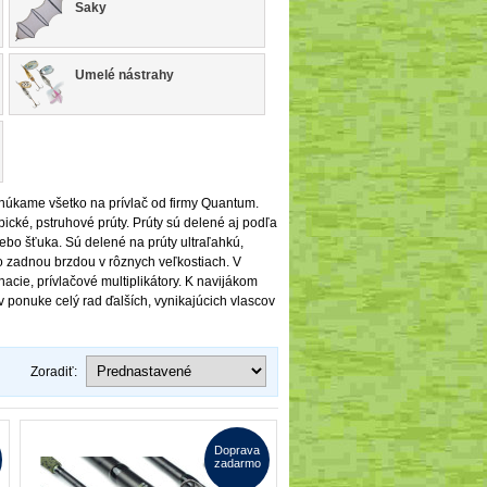
Saky
Umelé nástrahy
ponúkame všetko na prívlač od firmy Quantum.
ické, pstruhové prúty. Prúty sú delené aj podľa
alebo šťuka. Sú delené na prúty ultraľahkú,
bo zadnou brzdou v rôznych veľkostiach. V
cie, prívlačové multiplikátory. K navijákom
v ponuke celý rad ďalších, vynikajúcich vlascov
Zoradiť:
Doprava
zadarmo