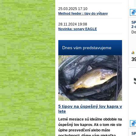
25.03.2025 17:10
Method feeder : tipy do výbavy
SP
28.11.2024 19:08
2-
Novinka: sonary EAGLE
Do
Dnes vám predstavujeme
3
5 tipov na úspešný lov kapra v
lete
Letné mesiace sú ideálne obdobie na
úspešný lov kaprov. Ak o tom nie ste
úplne presvedčení alebo máte
SP
pochybnosti, dáme vám niekoľko