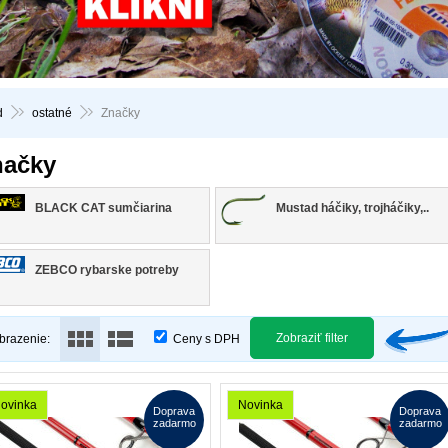
d
ostatné
Značky
načky
BLACK CAT sumčiarina
Mustad háčiky, trojháčiky,..
ZEBCO rybarske potreby
Zobraziť filter
brazenie:
Ceny s DPH
ovinka
Novinka
Doprava
Doprava
zadarmo
zadarmo