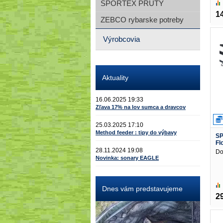
SPORTEX PRÚTY
1
ZEBCO rybarske potreby
Výrobcovia
Aktuality
16.06.2025 19:33
Zľava 17% na lov sumca a dravcov
25.03.2025 17:10
Method feeder : tipy do výbavy
SP
Fl
28.11.2024 19:08
Do
Novinka: sonary EAGLE
Dnes vám predstavujeme
2