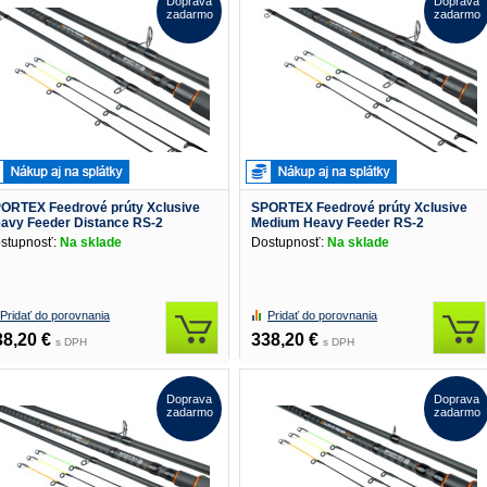
Doprava
Doprava
zadarmo
zadarmo
ORTEX Feedrové prúty Xclusive
SPORTEX Feedrové prúty Xclusive
avy Feeder Distance RS-2
Medium Heavy Feeder RS-2
stupnosť:
Na sklade
Dostupnosť:
Na sklade
Pridať do porovnania
Pridať do porovnania
38,20 €
338,20 €
s DPH
s DPH
Doprava
Doprava
zadarmo
zadarmo