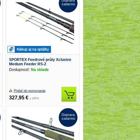
Doprava
zadarmo
SPORTEX Feedrové prúty Xclusive
Medium Feeder RS-2
Dostupnosť:
Na sklade
Pridať do porovnania
327,95 €
s DPH
Doprava
zadarmo