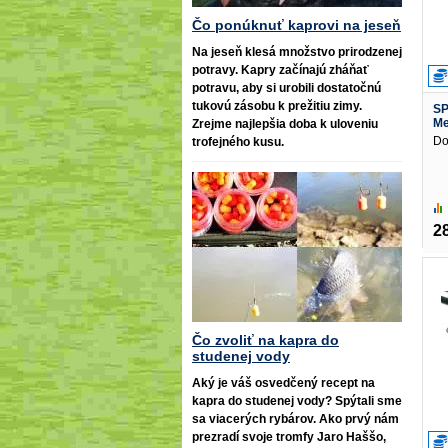
Čo ponúknuť kaprovi na jeseň
Na jeseň klesá množstvo prirodzenej
potravy. Kapry začínajú zháňať
potravu, aby si urobili dostatočnú
tukovú zásobu k prežitiu zimy.
SP
Me
Zrejme najlepšia doba k uloveniu
Do
trofejného kusu.
2
Čo zvoliť na kapra do
studenej vody
Aký je váš osvedčený recept na
kapra do studenej vody? Spýtali sme
sa viacerých rybárov. Ako prvý nám
prezradí svoje tromfy Jaro Haššo,