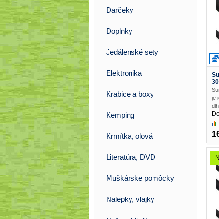
Darčeky
Doplnky
Jedálenské sety
Elektronika
Su
30
Su
Krabice a boxy
je 
dlh
Do
Kemping
1
Krmítka, olová
Literatúra, DVD
N
Muškárske pomôcky
Nálepky, vlajky