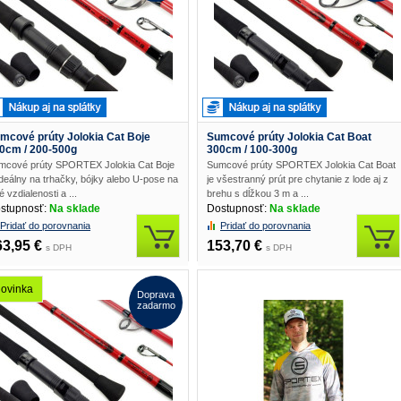
mcové prúty Jolokia Cat Boje
Sumcové prúty Jolokia Cat Boat
0cm / 200-500g
300cm / 100-300g
mcové prúty SPORTEX Jolokia Cat Boje
Sumcové prúty SPORTEX Jolokia Cat Boat
ideálny na trhačky, bójky alebo U-pose na
je všestranný prút pre chytanie z lode aj z
é vzdialenosti a ...
brehu s dĺžkou 3 m a ...
stupnosť:
Na sklade
Dostupnosť:
Na sklade
Pridať do porovnania
Pridať do porovnania
63,95 €
153,70 €
s DPH
s DPH
ovinka
Doprava
zadarmo