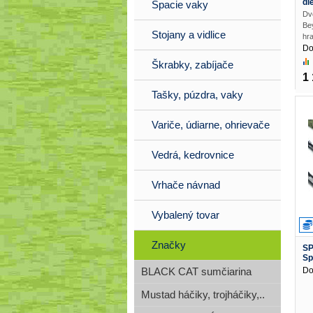
die
Spacie vaky
Dv
Be
Stojany a vidlice
hra
Do
Škrabky, zabíjače
1 
Tašky, púzdra, vaky
Variče, údiarne, ohrievače
Vedrá, kedrovnice
Vrhače návnad
Vybalený tovar
Značky
SP
Sp
Do
BLACK CAT sumčiarina
Mustad háčiky, trojháčiky,..