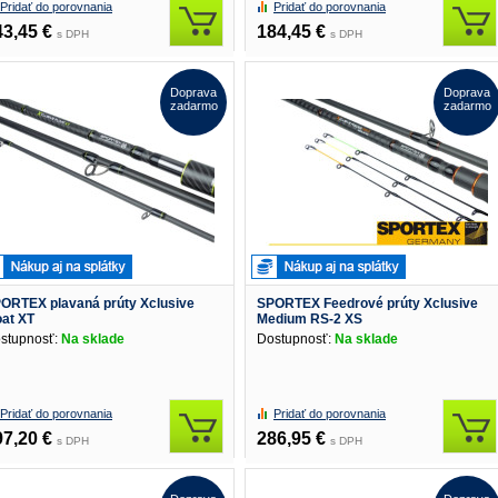
Pridať do porovnania
Pridať do porovnania
43,45 €
184,45 €
s DPH
s DPH
Doprava
Doprava
zadarmo
zadarmo
ORTEX plavaná prúty Xclusive
SPORTEX Feedrové prúty Xclusive
oat XT
Medium RS-2 XS
stupnosť:
Na sklade
Dostupnosť:
Na sklade
Pridať do porovnania
Pridať do porovnania
97,20 €
286,95 €
s DPH
s DPH