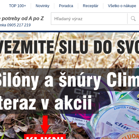
TOP 100+
Novinky
Poradca
Receptár
Všetko o nákupe
 potreby od A po Z
inka 0905 217 219