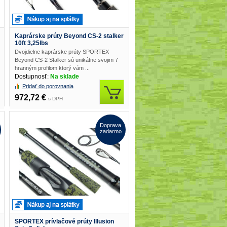
Kaprárske prúty Beyond CS-2 stalker
10ft 3,25lbs
Dvojdielne kaprárske prúty SPORTEX
Beyond CS-2 Stalker sú unikátne svojim 7
hranným profilom ktorý vám ...
Dostupnosť:
Na sklade
Pridať do porovnania
972,72 €
s DPH
Doprava
zadarmo
SPORTEX prívlačové prúty Illusion