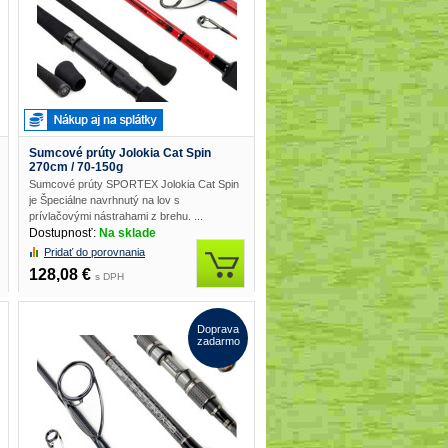
Sumcové prúty Jolokia Cat Spin
270cm / 70-150g
Sumcové prúty SPORTEX Jolokia Cat Spin
je Špeciálne navrhnutý na lov s
prívlačovými nástrahami z brehu. ...
Dostupnosť:
Na sklade
Pridať do porovnania
128,08 €
s DPH
Doprava
zadarmo