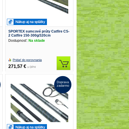
SPORTEX sumcové prúty Catfire CS-
2 Catfire 150-300g/320cm
Dostupnosť:
Na sklade
Pridať do porovnania
271,57 €
s DPH
Doprava
zadarmo