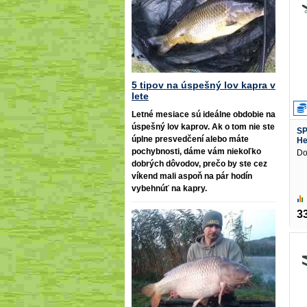
5 tipov na úspešný lov kapra v
lete
Letné mesiace sú ideálne obdobie na
úspešný lov kaprov. Ak o tom nie ste
SP
úplne presvedčení alebo máte
He
pochybnosti, dáme vám niekoľko
Do
dobrých dôvodov, prečo by ste cez
víkend mali aspoň na pár hodín
vybehnúť na kapry.
3