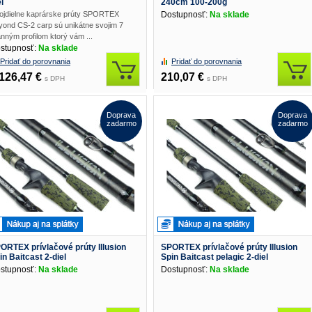
l
240cm 100-200g
ojdielne kaprárske prúty SPORTEX
Dostupnosť:
Na sklade
yond CS-2 carp sú unikátne svojim 7
nným profilom ktorý vám ...
stupnosť:
Na sklade
Pridať do porovnania
Pridať do porovnania
126,47 €
210,07 €
s DPH
s DPH
Doprava
Doprava
zadarmo
zadarmo
ORTEX prívlačové prúty Illusion
SPORTEX prívlačové prúty Illusion
in Baitcast 2-diel
Spin Baitcast pelagic 2-diel
stupnosť:
Na sklade
Dostupnosť:
Na sklade