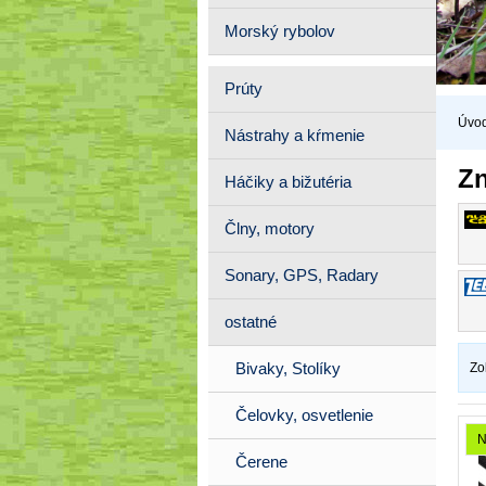
Morský rybolov
Prúty
Úvo
Nástrahy a kŕmenie
Z
Háčiky a bižutéria
Člny, motory
Sonary, GPS, Radary
ostatné
Bivaky, Stolíky
Zo
Čelovky, osvetlenie
N
Čerene