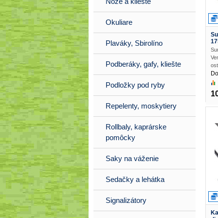
Nože a kliešte
Okuliare
Su
17
Plaváky, Sbirolíno
Su
Ver
Podberáky, gafy, kliešte
ost
Do
Podložky pod ryby
1
Repelenty, moskytiery
Rollbaly, kaprárske
pomôcky
Saky na váženie
Sedačky a lehátka
Signalizátory
Ka