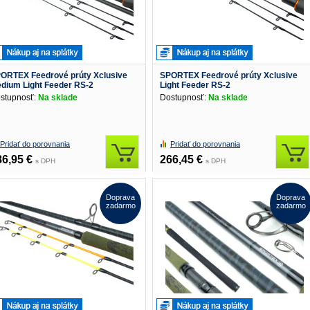
ORTEX Feedrové prúty Xclusive
SPORTEX Feedrové prúty Xclusive
dium Light Feeder RS-2
Light Feeder RS-2
stupnosť:
Na sklade
Dostupnosť:
Na sklade
Pridať do porovnania
Pridať do porovnania
86,95 €
266,45 €
s DPH
s DPH
Doprava
Doprava
zadarmo
zadarmo