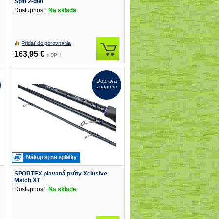
Spin 2-diel
Dostupnosť:
Na sklade
Pridať do porovnania
163,95 €
s DPH
Doprava
zadarmo
SPORTEX plavaná prúty Xclusive
Match XT
Dostupnosť:
Na sklade