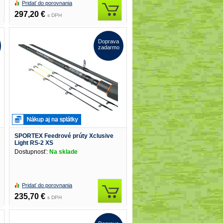
Pridať do porovnania
297,20 €
s DPH
Doprava
zadarmo
SPORTEX Feedrové prúty Xclusive
Light RS-2 XS
Dostupnosť:
Na sklade
Pridať do porovnania
235,70 €
s DPH