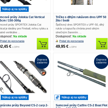
mcové prúty Jolokia Cat Vertical
Tričko s dlhým rukávom dres UPF 50
5cm / 150-300g
žlto / šedé
mcové prúty SPORTEX Jolokia Cat
Špičkový dres SPORTEX s UPF-50, dlhý
tical je ideálny pre Fireball, mŕtvu rybku a
rukáv a kapucňa chránia pred silným
atné vertikálne ...
slnečným žiarením. ...
stupnosť:
Na sklade
Dostupnosť:
Na sklade
Pridať do porovnania
Pridať do porovnania
02,45 €
49,95 €
s DPH
s DPH
Doprava
Doprava
zadarmo
zadarmo
prárske prúty Beyond CS-2 carp 2-
Sumcové prúty Catfire CS-2 Boat Flot