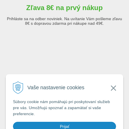
Zľava 8€ na prvý nákup
Prihláste sa na odber noviniek. Na uvítanie Vám pošleme zľavu
8€ s dopravou zdarma pri nákupe nad 49€.
Emailová adresa
Vaše nastavenie cookies
Krstné meno
Súbory cookie nám pomáhajú pri poskytovaní služieb
pre vás. Umožňujú spoznať a zapamätať si vaše
preferencie.
Odoslaním formuláru súhlasím so zásadami
ochrany a spracovávania
Prijať
osobných údajov spoločnosti A-Z Rybár s.r.o.