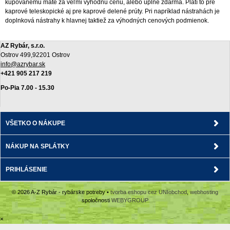
kupovanému máte za veľmi výhodnú cenu, alebo úplne zdarma. Platí to pre
kaprové teleskopické aj pre kaprové delené prúty. Pri napríklad nástrahách je
doplnková nástrahy k hlavnej taktiež za výhodných cenových podmienok.
AZ Rybár, s.r.o.
Ostrov 499,92201 Ostrov
info@azrybar.sk
+421 905 217 219
Po-Pia 7.00 - 15.30
VŠETKO O NÁKUPE
NÁKUP NA SPLÁTKY
PRIHLÁSENIE
© 2026 A-Z Rybár - rybárske potreby •
tvorba eshopu cez UNIobchod
,
webhosting
spoločnosti
WEBYGROUP
×