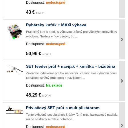
Dostupnosť:
nedostupné
43 €
s DPH
Rybársky kufrík + MAXI výbava
Praktický kufrík spolu s výbavou určený pre všetkých milovníkov
rybolovu. Nájdete v ňov všetko, čo ...
Dostupnosť:
nedostupné
50,96 €
s DPH
SET feeder prút + navijak + krmítka + bižutéria
Základné vybavenie pre lov na feeder. Za viac ako výhodnú cenu
tu nájdete svižný prút spolu s navijakom ...
Dostupnosť:
Na sklade
45,29 €
s DPH
Prívlačový SET prút s multiplikátorom
Tento výhodný set obsahuje krátky (2m) prút, baitcastový navijak,
rôzne nástrahy a ďalšie potrebné ...
Dostupnosť:
nedostupné