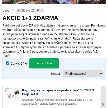
Úvod
AKCIE 1+1 ZDARMA
AKCIE 1+1 ZDARMA
Rybárske potreby A-Z Rybár Vás vítajú v našom rybárskom eshope. Ponúkame
rybárom všetko od A po Z, čo potrebujú k lovu rýb. Naše rybárske potreby
spravujú na svojich stránkach viac ako 25 000 produktov. Práve ste na
najnavštevovanejšej našej stránke "rybárskych akcii". Rybárske akcie
obsahujú TOP rybárske produkty v akciových cenách. Varíme že si na
stránkach A-Z Rybár vyberiete, čo hľadáte a priradíte sa k naším spokojným
zákazníkom. Príjemné nakupovanie praje kolektív rybárskych potrieb A-Z
Rybár.
Zobraziť filter
Ceny s DPH
Zoradiť:
Kaprový set stojan a signalizátory: SPORTS
karp set 3
Atraktívny Kaprový set kde ku stojanu - RODPODu sú 2 ks
elektronických signalizátorov. Celý set stojan ...