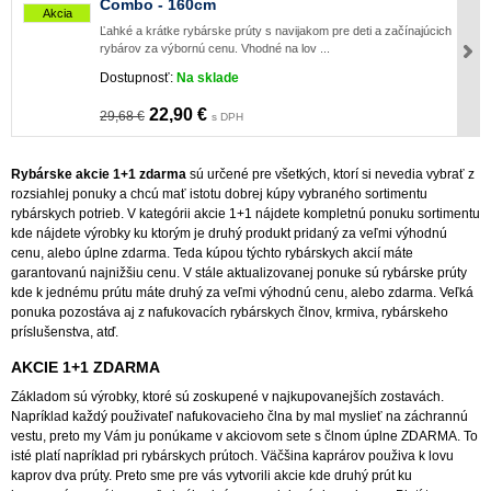
Combo - 160cm
Akcia
Ľahké a krátke rybárske prúty s navijakom pre deti a začínajúcich
rybárov za výbornú cenu. Vhodné na lov ...
Dostupnosť:
Na sklade
22,90 €
29,68 €
s DPH
Rybárske akcie 1+1 zdarma
sú určené pre všetkých, ktorí si nevedia vybrať z
rozsiahlej ponuky a chcú mať istotu dobrej kúpy vybraného sortimentu
rybárskych potrieb. V kategórii akcie 1+1 nájdete kompletnú ponuku sortimentu
kde nájdete výrobky ku ktorým je druhý produkt pridaný za veľmi výhodnú
cenu, alebo úplne zdarma. Teda kúpou týchto rybárskych akcií máte
garantovanú najnižšiu cenu. V stále aktualizovanej ponuke sú rybárske prúty
kde k jednému prútu máte druhý za veľmi výhodnú cenu, alebo zdarma. Veľká
ponuka pozostáva aj z nafukovacích rybárskych člnov, krmiva, rybárskeho
príslušenstva, atď.
AKCIE 1+1 ZDARMA
Základom sú výrobky, ktoré sú zoskupené v najkupovanejších zostavách.
Napríklad každý použivateľ nafukovacieho člna by mal myslieť na záchrannú
vestu, preto my Vám ju ponúkame v akciovom sete s člnom úplne ZDARMA. To
isté platí napríklad pri rybárskych prútoch. Väčšina kaprárov použiva k lovu
kaprov dva prúty. Preto sme pre vás vytvorili akcie kde druhý prút ku