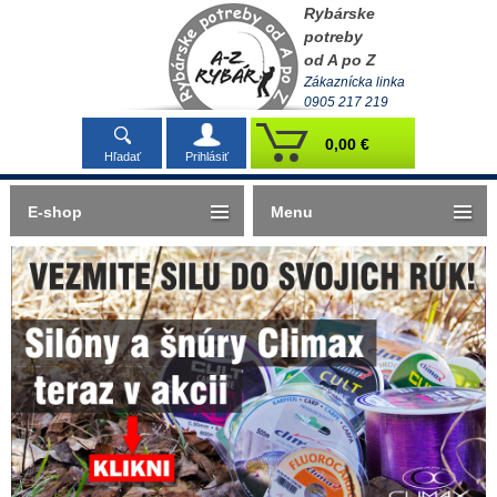
Rybárske
potreby
od A po Z
Zákaznícka linka
0905 217 219
0,00 €
Hľadať
Prihlásiť
E-shop
Menu