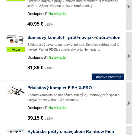
Overené kaprové prúty v dvojdielnom prevedení s testovacou
krivkou 2,5lbs. Vhodné na lov s krmítkami aj ...
Dostupnosť:
Na sklade
40,95 €
s DPH
Sumcový komplet - prút+navijak+šnúra+silon
Základná výbava na sumcov v jednom. Komplet zahŕňa odolný
navijak Patriot FD65, sumčiarsky prút Nemesis ...
Akcia
Dostupnosť:
Na sklade
81,89 €
s DPH
Doprava zadarmo
Prívlačový komplet FISH X-PRO
V tomto komplete sa nachádza svižný 2,1 metrový prút spolu s
navijakom vo veľkosti 30, silonom a ...
Dostupnosť:
Na sklade
39,15 €
s DPH
Rybárske prúty s navijakom Rainbow Fish