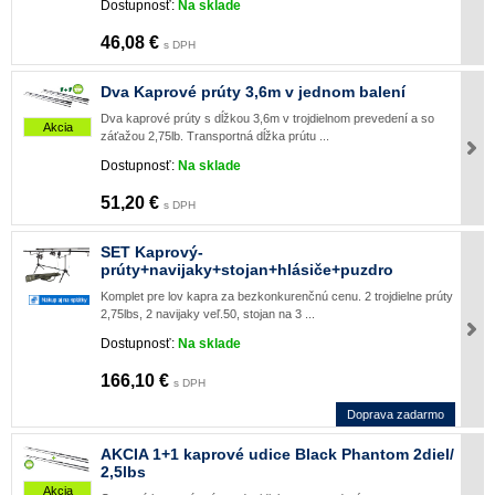
Dostupnosť:
Na sklade
46,08 €
s DPH
Dva Kaprové prúty 3,6m v jednom balení
Dva kaprové prúty s dĺžkou 3,6m v trojdielnom prevedení a so
Akcia
záťažou 2,75lb. Transportná dĺžka prútu ...
Dostupnosť:
Na sklade
51,20 €
s DPH
SET Kaprový-
prúty+navijaky+stojan+hlásiče+puzdro
Komplet pre lov kapra za bezkonkurenčnú cenu. 2 trojdielne prúty
2,75lbs, 2 navijaky veľ.50, stojan na 3 ...
Dostupnosť:
Na sklade
166,10 €
s DPH
Doprava zadarmo
AKCIA 1+1 kaprové udice Black Phantom 2diel/
2,5lbs
Akcia