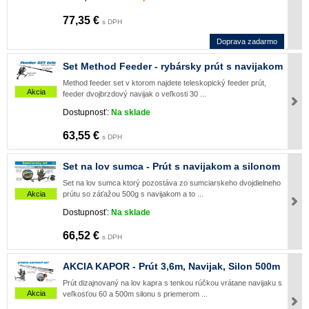
77,35 €
s DPH
Doprava zadarmo
Set Method Feeder - rybársky prút s navijakom
Method feeder set v ktorom najdete teleskopický feeder prút,
Akcia
feeder dvojbrzdový navijak o veľkosti 30 ...
Dostupnosť:
Na sklade
63,55 €
s DPH
Set na lov sumca - Prút s navijakom a silonom
Set na lov sumca ktorý pozostáva zo sumciarskeho dvojdielneho
prútu so záťažou 500g s navijakom a to ...
Akcia
Dostupnosť:
Na sklade
66,52 €
s DPH
AKCIA KAPOR - Prút 3,6m, Navijak, Silon 500m
Prút dizajnovaný na lov kapra s tenkou rúčkou vrátane navijaku s
Akcia
veľkosťou 60 a 500m silonu s priemerom ...