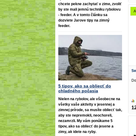
chcete pekne zachytať v zime, zvoliť
by ste mali jemnú techniku rybolovu
A
- feeder. A v tomto článku sa
dozviete Jarove tipy na zimný
feeder.
Sw
Do
5 tipov, ako sa obliecť do
chladného počasia
Nielen na rybolov, ale všeobecne na
všetky vaše aktivity v jesennej a
1
zimnej prírode, sa musíte obliecť tak,
aby ste nepremokli, neochoreli,
nezamrzli. My vám ponúkame 5
tipov, ako sa obliecť do jesene a
zimy, ak idete na ryby.