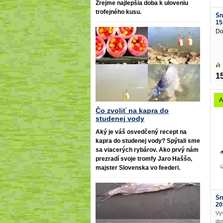
Zrejme najlepšia doba k uloveniu
trofejného kusu.
Šn
1
Do
1
A
Čo zvoliť na kapra do
studenej vody
Aký je váš osvedčený recept na
kapra do studenej vody? Spýtali sme
sa viacerých rybárov. Ako prvý nám
prezradí svoje tromfy Jaro Haššo,
majster Slovenska vo feederi.
Šn
2
Vy
do