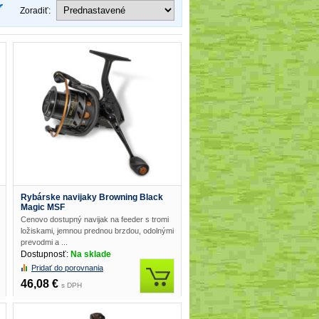
Zoradiť:
Rybárske navijaky Browning Black
Magic MSF
Cenovo dostupný navijak na feeder s tromi
ložiskami, jemnou prednou brzdou, odolnými
prevodmi a ...
Dostupnosť:
Na sklade
Pridať do porovnania
46,08 €
s DPH