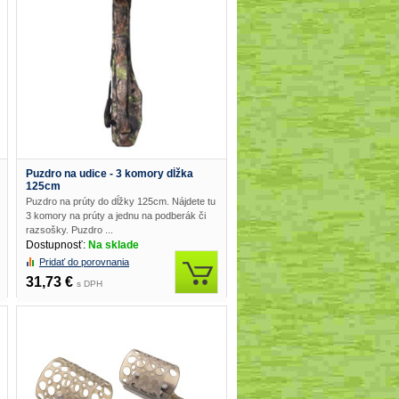
Puzdro na udice - 3 komory dĺžka
125cm
Puzdro na prúty do dĺžky 125cm. Nájdete tu
3 komory na prúty a jednu na podberák či
razsošky. Puzdro ...
Dostupnosť:
Na sklade
Pridať do porovnania
31,73 €
s DPH