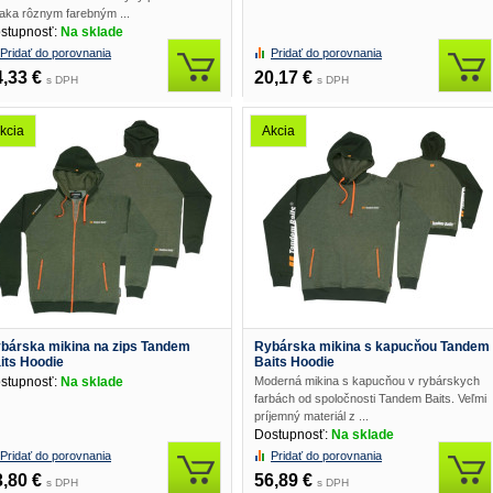
aka rôznym farebným ...
stupnosť:
Na sklade
Pridať do porovnania
Pridať do porovnania
4,33 €
20,17 €
s DPH
s DPH
kcia
Akcia
bárska mikina na zips Tandem
Rybárska mikina s kapucňou Tandem
its Hoodie
Baits Hoodie
stupnosť:
Na sklade
Moderná mikina s kapucňou v rybárskych
farbách od spoločnosti Tandem Baits. Veľmi
príjemný materiál z ...
Dostupnosť:
Na sklade
Pridať do porovnania
Pridať do porovnania
3,80 €
56,89 €
s DPH
s DPH