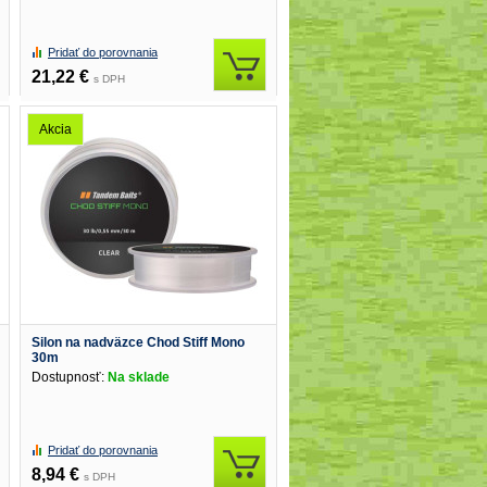
Pridať do porovnania
21,22 €
s DPH
Akcia
Silon na nadväzce Chod Stiff Mono
30m
Dostupnosť:
Na sklade
Pridať do porovnania
8,94 €
s DPH