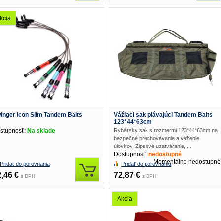
kcia
inger Icon Slim Tandem Baits
Vážiaci sak plávajúci Tandem Baits
123*44*63cm
stupnosť:
Na sklade
Rybársky sak s rozmermi 123*44*63cm na
bezpečné prechovávanie a váženie
úlovkov. Zipsové uzatváranie, ...
Dostupnosť:
nedostupné
Momentálne nedostupné
Pridať do porovnania
Pridať do porovnania
2,46 €
72,87 €
s DPH
s DPH
Akcia