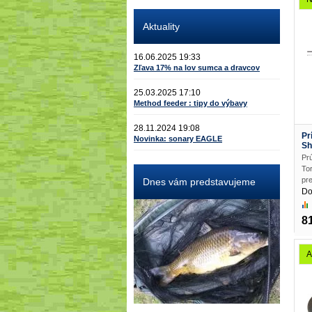
Aktuality
16.06.2025 19:33
Zľava 17% na lov sumca a dravcov
25.03.2025 17:10
Method feeder : tipy do výbavy
28.11.2024 19:08
Pr
Novinka: sonary EAGLE
Sh
Pr
Tor
pre
Dnes vám predstavujeme
Do
8
A