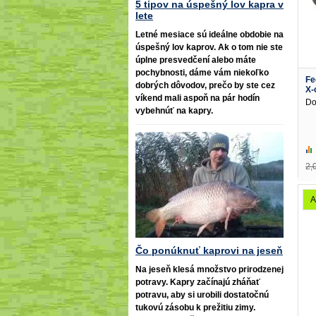
5 tipov na úspešný lov kapra v
lete
Letné mesiace sú ideálne obdobie na
úspešný lov kaprov. Ak o tom nie ste
úplne presvedčení alebo máte
pochybnosti, dáme vám niekoľko
Fe
dobrých dôvodov, prečo by ste cez
X-
víkend mali aspoň na pár hodín
Do
vybehnúť na kapry.
2,
A
Čo ponúknuť kaprovi na jeseň
Na jeseň klesá množstvo prirodzenej
potravy. Kapry začínajú zháňať
potravu, aby si urobili dostatočnú
tukovú zásobu k prežitiu zimy.