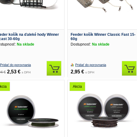
eder košík na ďaleké hody Winner
Feeder košík Winner Classic Fast 15-
cast 30-60g
60g
stupnosť:
Na sklade
Dostupnosť:
Na sklade
Pridať do porovnania
Pridať do porovnania
2,53 €
2,95 €
04 €
s DPH
s DPH
kcia
Akcia