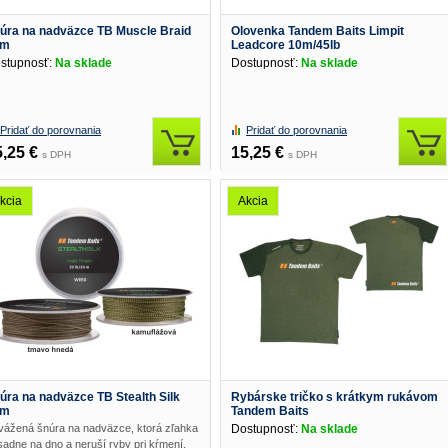
úra na nadväzce TB Muscle Braid
Olovenka Tandem Baits Limpit
5m
Leadcore 10m/45lb
stupnosť:
Na sklade
Dostupnosť:
Na sklade
Pridať do porovnania
Pridať do porovnania
5,25 €
15,25 €
s DPH
s DPH
kcia
Akcia
úra na nadväzce TB Stealth Silk
Rybárske tričko s krátkym rukávom
0m
Tandem Baits
vážená šnúra na nadväzce, ktorá zľahka
Dostupnosť:
Na sklade
sadne na dno a neruší ryby pri kŕmení.