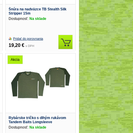
Šnúra na nadväzce TB Stealth Silk
Stripper 15m
Dostupnosť:
Na sklade
Pridať do porovnania
19,20 €
s DPH
Akcia
Rybárske tričko s dlhým rukávom
Tandem Baits Longsleeve
Dostupnosť:
Na sklade