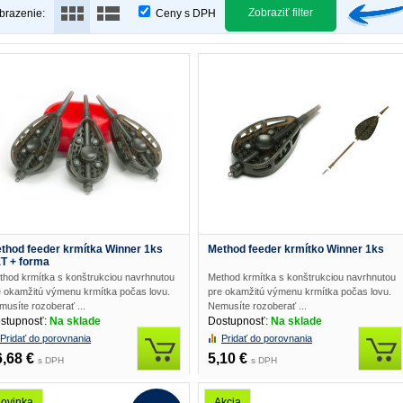
Zobraziť filter
brazenie:
Ceny s DPH
thod feeder krmítka Winner 1ks
Method feeder krmítko Winner 1ks
T + forma
thod krmítka s konštrukciou navrhnutou
Method krmítka s konštrukciou navrhnutou
e okamžitú výmenu krmítka počas lovu.
pre okamžitú výmenu krmítka počas lovu.
usíte rozoberať ...
Nemusíte rozoberať ...
stupnosť:
Na sklade
Dostupnosť:
Na sklade
Pridať do porovnania
Pridať do porovnania
6,68 €
5,10 €
s DPH
s DPH
ovinka
Akcia