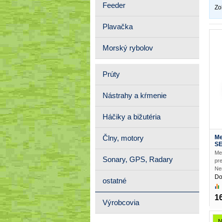
Feeder
Zo
Plavačka
Morský rybolov
Prúty
Nástrahy a kŕmenie
Háčiky a bižutéria
Me
Člny, motory
SE
Me
Sonary, GPS, Radary
pr
Nem
Do
ostatné
1
Výrobcovia
N