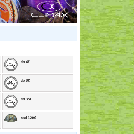
do 4€
do 8€
do 35€
nad 120€