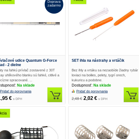
Doprava
zadarmo
ívlačové udice Quantum G-Force
SET ihla na nástrahy a vrtáčik
ad - 2 dielne
úty na ľahkú prívlač zostavené z 30T
Bez ihly a vrtáku sa nezaobíde žiadny rybár
ay uhlíkového blanku sú ľahké, citlivé a
loviaci na boilies, pelety, tygrí orech,
cízne spracované. ...
kukuricu a podobne.
stupnosť:
Na sklade
Dostupnosť:
Na sklade
Pridať do porovnania
Pridať do porovnania
1,95 €
2,02 €
2,48 €
s DPH
s DPH
kcia