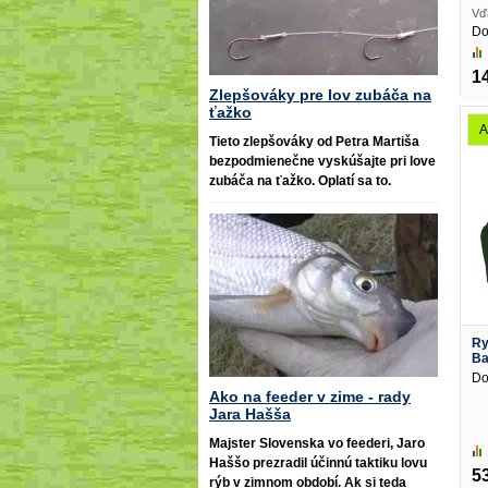
Vď
Do
1
Zlepšováky pre lov zubáča na
ťažko
A
Tieto zlepšováky od Petra Martiša
bezpodmienečne vyskúšajte pri love
zubáča na ťažko. Oplatí sa to.
Ry
Ba
Do
Ako na feeder v zime - rady
Jara Hašša
Majster Slovenska vo feederi, Jaro
Haššo prezradil účinnú taktiku lovu
5
rýb v zimnom období. Ak si teda