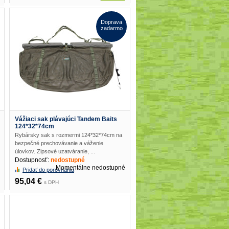
Doprava
zadarmo
Vážiaci sak plávajúci Tandem Baits
124*32*74cm
Rybársky sak s rozmermi 124*32*74cm na
bezpečné prechovávanie a váženie
úlovkov. Zipsové uzatváranie, ...
Dostupnosť:
nedostupné
Momentálne nedostupné
Pridať do porovnania
95,04 €
s DPH