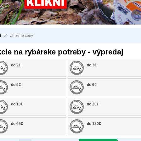
d
Znížené ceny
cie na rybárske potreby - výpredaj
do 2€
do 3€
do 5€
do 6€
do 10€
do 20€
do 65€
do 120€