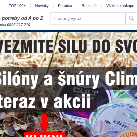
TOP 100+
Novinky
Poradca
Receptár
Všetko o nákupe
 potreby od A po Z
inka 0905 217 219