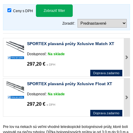
Zobraziť filter
Ceny s DPH
Zoradiť:
SPORTEX plavaná prúty Xclusive Match XT
Dostupnosť:
Na sklade
297,20 €
s DPH
Doprava zadarmo
SPORTEX plavaná prúty Xclusive Float XT
Dostupnosť:
Na sklade
297,20 €
s DPH
Doprava zadarmo
Pre lov na riekach sú veľmi vhodné teleskopické bolognésové prúty, ktoré boli
vyvinuté na riečny rybolov. Dĺžka bolognésových prútov je od 3,0 m do 9,0 m a