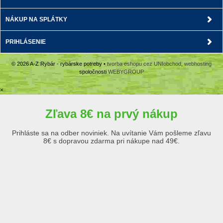
NÁKUP NA SPLÁTKY
PRIHLÁSENIE
© 2026 A-Z Rybár - rybárske potreby •
tvorba eshopu cez UNIobchod
,
webhosting
spoločnosti
WEBYGROUP
×
Zľava 8€ na prvý nákup
Prihláste sa na odber noviniek. Na uvítanie Vám pošleme zľavu
8€ s dopravou zdarma pri nákupe nad 49€.