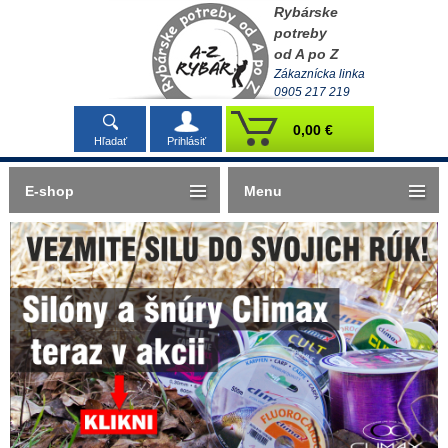
Rybárske
potreby
od A po Z
Zákaznícka linka
0905 217 219
0,00 €
Hľadať
Prihlásiť
E-shop
Menu