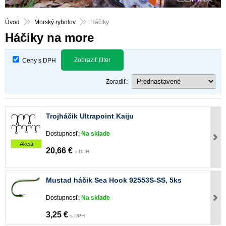
Úvod
Morský rybolov
Háčiky
Háčiky na more
Zobraziť filter
Ceny s DPH
Zoradiť:
Trojháčik Ultrapoint Kaiju
Dostupnosť:
Na sklade
Akcia
20,66 €
s DPH
Mustad háčik Sea Hook 92553S-SS, 5ks
Dostupnosť:
Na sklade
3,25 €
s DPH