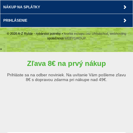
NÁKUP NA SPLÁTKY
PRIHLÁSENIE
© 2026 A-Z Rybár - rybárske potreby •
tvorba eshopu cez UNIobchod
,
webhosting
spoločnosti
WEBYGROUP
×
Zľava 8€ na prvý nákup
Prihláste sa na odber noviniek. Na uvítanie Vám pošleme zľavu
8€ s dopravou zdarma pri nákupe nad 49€.