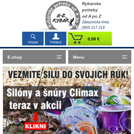
Rybárske
potreby
od A po Z
Zákaznícka linka
0905 217 219
0,00 €
Hľadať
Prihlásiť
E-shop
Menu