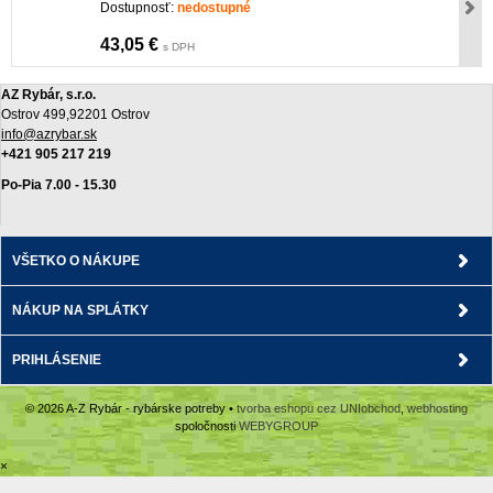
Dostupnosť:
nedostupné
43,05 €
s DPH
AZ Rybár, s.r.o.
Ostrov 499,92201 Ostrov
info@azrybar.sk
+421 905 217 219
Po-Pia 7.00 - 15.30
VŠETKO O NÁKUPE
NÁKUP NA SPLÁTKY
PRIHLÁSENIE
© 2026 A-Z Rybár - rybárske potreby •
tvorba eshopu cez UNIobchod
,
webhosting
spoločnosti
WEBYGROUP
×