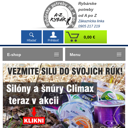
Rybárske
potreby
od A po Z
Zákaznícka linka
0905 217 219
0,00 €
Hľadať
Prihlásiť
E-shop
Menu