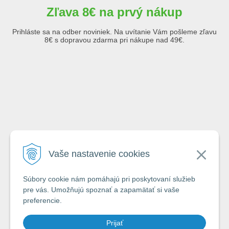
Zľava 8€ na prvý nákup
Prihláste sa na odber noviniek. Na uvítanie Vám pošleme zľavu
8€ s dopravou zdarma pri nákupe nad 49€.
Emailová adresa
Vaše nastavenie cookies
Krstné meno
Súbory cookie nám pomáhajú pri poskytovaní služieb
pre vás. Umožňujú spoznať a zapamätať si vaše
preferencie.
Odoslaním formuláru súhlasím so zásadami
ochrany a spracovávania
Prijať
osobných údajov spoločnosti A-Z Rybár s.r.o.