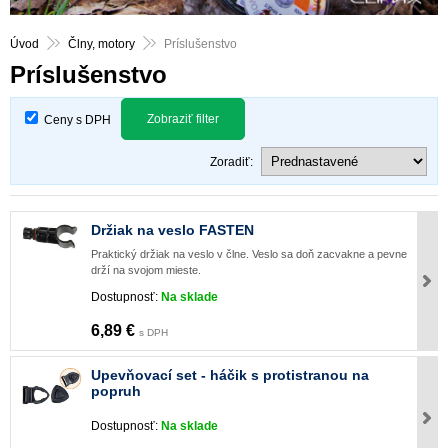
Úvod
Člny, motory
Príslušenstvo
Príslušenstvo
Zobraziť filter
Ceny s DPH
Zoradiť:
Držiak na veslo FASTEN
Praktický držiak na veslo v člne. Veslo sa doň zacvakne a pevne
drží na svojom mieste.
Dostupnosť:
Na sklade
6,89 €
s DPH
Upevňovací set - háčik s protistranou na
popruh
Dostupnosť:
Na sklade