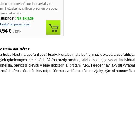
litne spracované feeder navijaky s
imi ložiskami, citlivou prednou brzdou,
lným šnekovým ...
stupnosť:
Na sklade
Pridať do porovnania
6,54 €
s DPH
o treba dať dôraz:
z treba klásť na spoľahlivosť brzdy, ktorá by mala byť jemná, kroková a spoľahliv
iných rybolovných technikách. Voľba brzdy prednej, alebo zadnej je vecou individuá
dnejšia, pretož si cievku vieme dobrzdiť aj prstami ruky. Feeder navijaky sú vyrában
azerách. Pre začiatočníkov odporúčame zvoliť lacnešie navijaky, kým si nenacvičia 