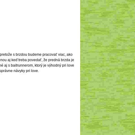
á,pretože s brzdou budeme pracovať viac, ako
lnou aj keď treba povedať, že predná brzda je
é aj s baitrunnerom, ktorý je výhodný pri love
správne návyky pri love.