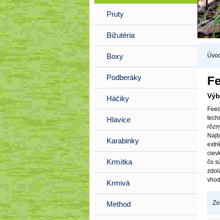
Pruty
Bižutéria
Úvo
Boxy
Podberáky
Fe
Výb
Háčiky
Feed
tech
Hlavice
rôzn
Najb
Karabinky
extr
ciev
Krmítka
čo s
zdol
vhod
Krmivá
Zo
Method