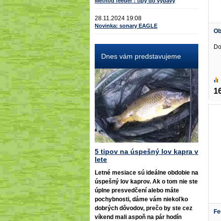
Method feeder : tipy do výbavy
28.11.2024 19:08
Novinka: sonary EAGLE
Ob
Do
Dnes vám predstavujeme
1
5 tipov na úspešný lov kapra v
lete
Letné mesiace sú ideálne obdobie na
úspešný lov kaprov. Ak o tom nie ste
úplne presvedčení alebo máte
pochybnosti, dáme vám niekoľko
dobrých dôvodov, prečo by ste cez
Fe
víkend mali aspoň na pár hodín