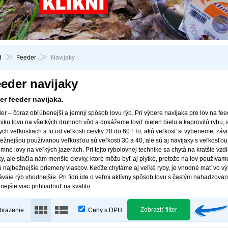
d
Feeder
Navijaky
eder navijaky
er feeder navijaka.
er – čoraz obľúbenejší a jemný spôsob lovu rýb. Pri výbere navijaka pre lov na fe
niku lovu na všetkých druhoch vôd a dokážeme loviť nielen bielu a kaprovitú rybu, a
ych veľkostiach a to od veľkosti cievky 20 do 60 ! To, akú veľkosť si vyberieme, záv
ežnejšou používanou veľkosťou sú veľkosti 30 a 40, ale sú aj navijaky s veľkosťou 
émne lovy na veľkých jazerách. Pri tejto rybolovnej technike sa chytá na kratšie vz
ky, ale stačia nám menšie cievky, ktoré môžu byť aj plytké, pretože na lov použív
ú najbežnejšie priemery vlascov. Keďže chytáme aj veľké ryby, je vhodné mať vo výb
ávaie rýb vhodnejšie. Pri fídri ide o veľmi aktívny spôsob lovu s častým nahadzovan
nejšie viac prihliadnuť na kvalitu.
Zobraziť filter
brazenie:
Ceny s DPH