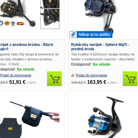
vijak s prednou brzdou - Black
Rybársky navijak - Sphere MgTI -
gic®
predná brzda
gantný zlato žltý dizajn je prenesený do
Top kvalitný 9 ložiskový navijak ideálny na
vej rady navijaku s jemnou prednou
feeder s karbónovým rotorom - ultra ľahký.
dou . V štvôr ...
Dostupnosť:
Na sklade
stupnosť:
Na sklade
Pridať do porovnania
Pridať do porovnania
51,91 €
163,95 €
,58 €
164,62 €
s DPH
s DPH