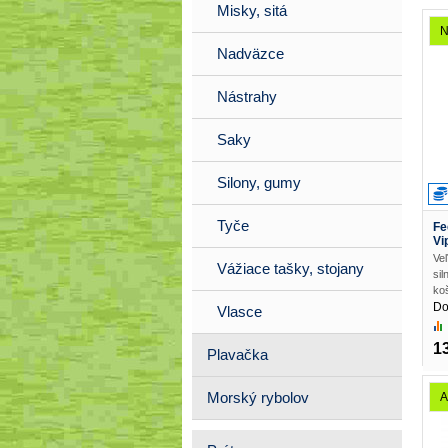
Misky, sitá
N
Nadväzce
Nástrahy
Saky
Silony, gumy
Tyče
Fe
Vi
Ve
Vážiace tašky, stojany
si
koš
Do
Vlasce
1
Plavačka
Morský rybolov
A