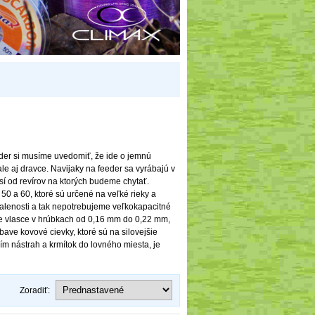
eder si musíme uvedomiť, že ide o jemnú
le aj dravce. Navijaky na feeder sa vyrábajú v
isí od revírov na ktorých budeme chytať.
50 a 60, ktoré sú určené na veľké rieky a
dialenosti a tak nepotrebujeme veľkokapacitné
ame vlasce v hrúbkach od 0,16 mm do 0,22 mm,
ave kovové cievky, ktoré sú na silovejšie
ím nástrah a krmítok do lovného miesta, je
Zoradiť: