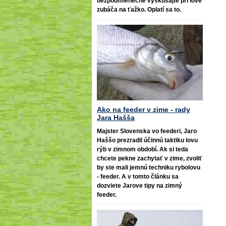
bezpodmienečne vyskúšajte pri love
zubáča na ťažko. Oplatí sa to.
Ako na feeder v zime - rady
Jara Hašša
Majster Slovenska vo feederi, Jaro
Haššo prezradil účinnú taktiku lovu
rýb v zimnom období. Ak si teda
chcete pekne zachytať v zime, zvoliť
by ste mali jemnú techniku rybolovu
- feeder. A v tomto článku sa
dozviete Jarove tipy na zimný
feeder.