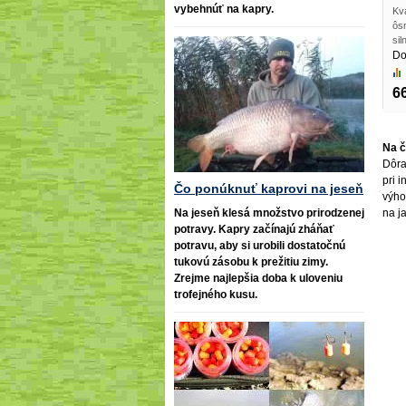
vybehnúť na kapry.
Kva
ôsm
si
Do
6
Na č
Dôra
pri 
Čo ponúknuť kaprovi na jeseň
výho
na j
Na jeseň klesá množstvo prirodzenej
potravy. Kapry začínajú zháňať
potravu, aby si urobili dostatočnú
tukovú zásobu k prežitiu zimy.
Zrejme najlepšia doba k uloveniu
trofejného kusu.