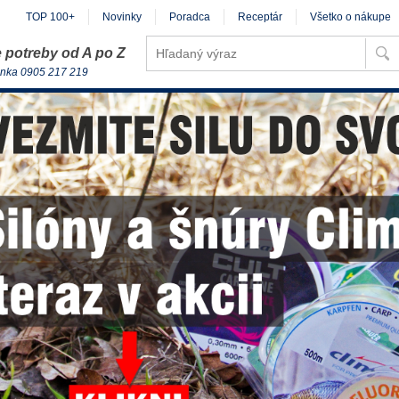
TOP 100+
Novinky
Poradca
Receptár
Všetko o nákupe
 potreby od A po Z
inka 0905 217 219