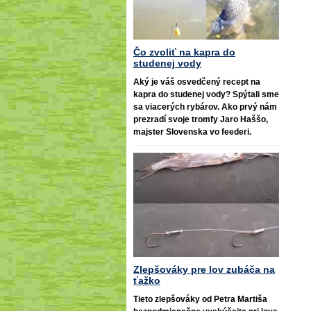
Čo zvoliť na kapra do
studenej vody
Aký je váš osvedčený recept na
kapra do studenej vody? Spýtali sme
sa viacerých rybárov. Ako prvý nám
prezradí svoje tromfy Jaro Haššo,
majster Slovenska vo feederi.
Zlepšováky pre lov zubáča na
ťažko
Tieto zlepšováky od Petra Martiša