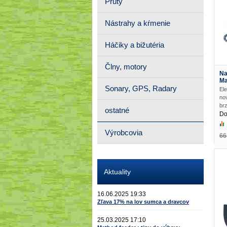
Prúty
Nástrahy a kŕmenie
Háčiky a bižutéria
Člny, motory
Na
Ma
Sonary, GPS, Radary
Ele
no
brz
ostatné
Do
Výrobcovia
66
Aktuality
16.06.2025 19:33
Zľava 17% na lov sumca a dravcov
25.03.2025 17:10