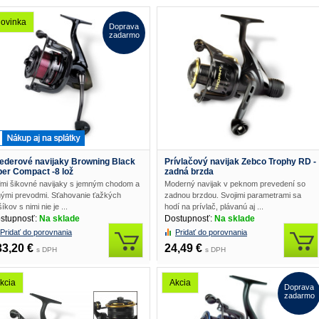
ovinka
Doprava
zadarmo
ederové navijaky Browning Black
Prívlačový navijak Zebco Trophy RD -
per Compact -8 lož
zadná brzda
ľmi šikovné navijaky s jemným chodom a
Moderný navijak v peknom prevedení so
lnými prevodmi. Sťahovanie ťažkých
zadnou brzdou. Svojimi parametrami sa
íkov s nimi nie je ...
hodí na prívlač, plávanú aj ...
stupnosť:
Na sklade
Dostupnosť:
Na sklade
Pridať do porovnania
Pridať do porovnania
33,20 €
24,49 €
s DPH
s DPH
kcia
Akcia
Doprava
zadarmo