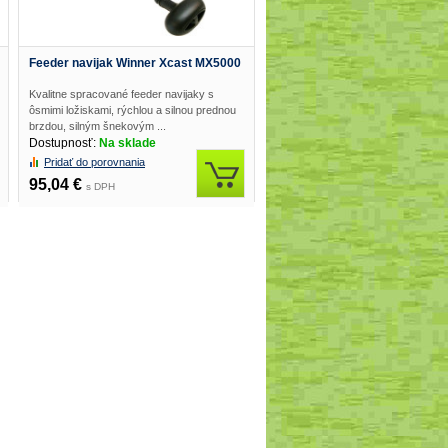
Feeder navijak Winner Xcast MX5000
Kvalitne spracované feeder navijaky s
ôsmimi ložiskami, rýchlou a silnou prednou
brzdou, silným šnekovým ...
Dostupnosť:
Na sklade
Pridať do porovnania
95,04 €
s DPH