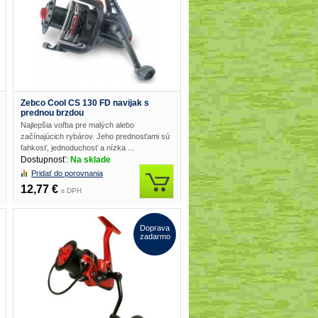
Zebco Cool CS 130 FD navijak s
prednou brzdou
Najlepšia voľba pre malých alebo
začínajúcich rybárov. Jeho prednosťami sú
ľahkosť, jednoduchosť a nízka ...
Dostupnosť:
Na sklade
Pridať do porovnania
12,77 €
s DPH
Doprava
zadarmo