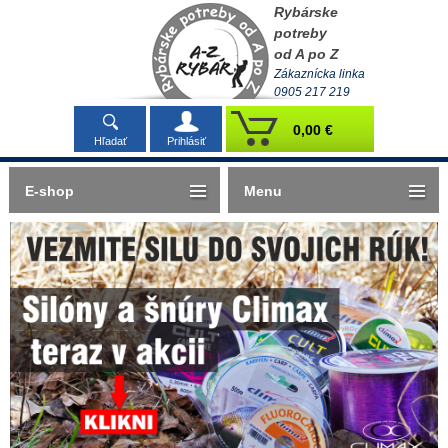
Rybárske
potreby
od A po Z
Zákaznícka linka
0905 217 219
0,00 €
Hľadať
Prihlásiť
E-shop
Menu