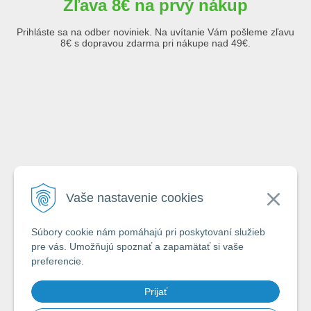
Zľava 8€ na prvý nákup
Prihláste sa na odber noviniek. Na uvítanie Vám pošleme zľavu
8€ s dopravou zdarma pri nákupe nad 49€.
Emailová adresa
Vaše nastavenie cookies
Krstné meno
Súbory cookie nám pomáhajú pri poskytovaní služieb
pre vás. Umožňujú spoznať a zapamätať si vaše
preferencie.
Odoslaním formuláru súhlasím so zásadami
ochrany a spracovávania
Prijať
osobných údajov spoločnosti A-Z Rybár s.r.o.