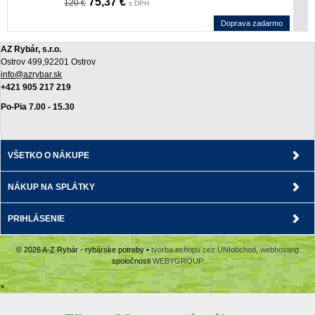
75,37 €
120 €
s DPH
Doprava zadarmo
AZ Rybár, s.r.o.
Ostrov 499,92201 Ostrov
info@azrybar.sk
+421 905 217 219
Po-Pia 7.00 - 15.30
VŠETKO O NÁKUPE
NÁKUP NA SPLÁTKY
PRIHLÁSENIE
© 2026 A-Z Rybár - rybárske potreby •
tvorba eshopu cez UNIobchod
,
webhosting
spoločnosti
WEBYGROUP
×