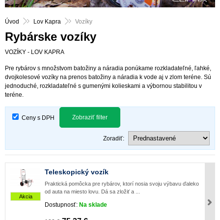
Úvod
Lov Kapra
Vozíky
Rybárske vozíky
VOZÍKY - LOV KAPRA
Pre rybárov s množstvom batožiny a náradia ponúkame rozkladateľné, ľahké,
dvojkolesové vozíky na prenos batožiny a náradia k vode aj v zlom teréne. Sú
jednoduché, rozkladateľné s gumenými kolieskami a výbornou stabilitou v
teréne.
Zobraziť filter
Ceny s DPH
Zoradiť:
Teleskopický vozík
Praktická pomôcka pre rybárov, ktorí nosia svoju výbavu ďaleko
od auta na miesto lovu. Dá sa zložiť a ...
Akcia
Dostupnosť:
Na sklade