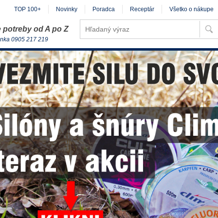
TOP 100+
Novinky
Poradca
Receptár
Všetko o nákupe
 potreby od A po Z
inka 0905 217 219