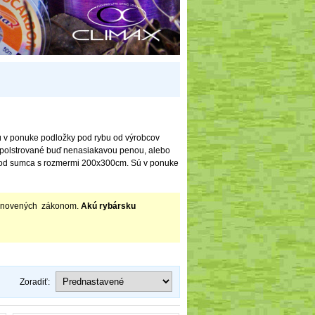
 sú v ponuke podložky pod rybu od výrobcov
a polstrované buď nenasiakavou penou, alebo
 pod sumca s rozmermi 200x300cm. Sú v ponuke
stanovených zákonom.
Akú rybársku
Zoradiť: