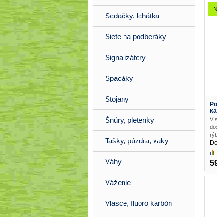
N
Sedačky, lehátka
Siete na podberáky
Signalizátory
Spacáky
Stojany
Po
ka
Šnúry, pletenky
V 
dos
rýb
Tašky, púzdra, vaky
Do
Váhy
5
Váženie
Vlasce, fluoro karbón