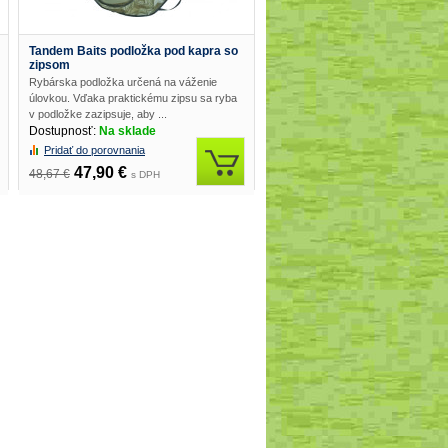
Tandem Baits podložka pod kapra so
zipsom
Rybárska podložka určená na váženie
úlovkou. Vďaka praktickému zipsu sa ryba
v podložke zazipsuje, aby ...
Dostupnosť:
Na sklade
Pridať do porovnania
47,90 €
48,67 €
s DPH