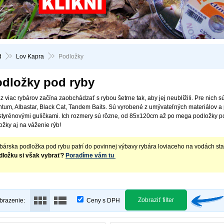
d
Lov Kapra
Podložky
dložky pod ryby
z viac rybárov začína zaobchádzať s rybou šetrne tak, aby jej neublížili. Pre nich
tum, Albastar, Black Cat, Tandem Baits. Sú vyrobené z umývateľných materiálov 
styrénovými guličkami. Ich rozmery sú rôzne, od 85x120cm až po mega podložky
ožky aj na váženie rýb!
bárska podložka pod rybu patrí do povinnej výbavy rybára loviaceho na vodách 
dložku si však vybrať?
Poradíme vám tu
Zobraziť filter
brazenie:
Ceny s DPH