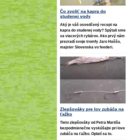
Čo zvoliť na kapra do
studenej vody
Aký je váš osvedčený recept na
kapra do studenej vody? Spýtali sme
sa viacerých rybárov. Ako prvý nám
prezradí svoje tromfy Jaro Haššo,
majster Slovenska vo feederi.
Zlepšováky pre lov zubáča na
ťažko
Tieto zlepšováky od Petra Martiša
bezpodmienečne vyskúšajte pri love
zubáča na ťažko. Oplatí sa to.