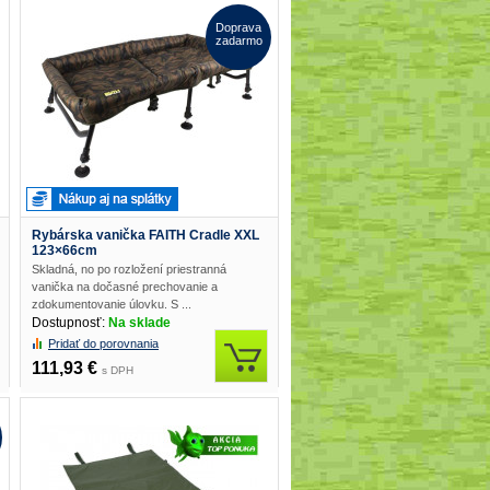
Doprava
zadarmo
Rybárska vanička FAITH Cradle XXL
123×66cm
Skladná, no po rozložení priestranná
vanička na dočasné prechovanie a
zdokumentovanie úlovku. S ...
Dostupnosť:
Na sklade
Pridať do porovnania
111,93 €
s DPH