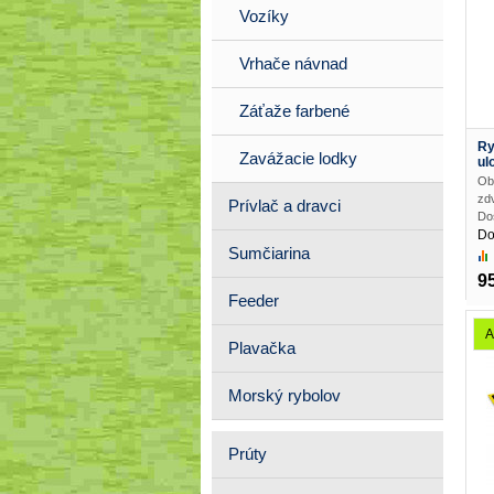
Vozíky
Vrhače návnad
Záťaže farbené
Ry
Zavážacie lodky
ul
Ob
zdv
Prívlač a dravci
Dos
Do
Sumčiarina
9
Feeder
A
Plavačka
Morský rybolov
Prúty