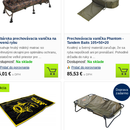
bárska prechovávacia vanička na
Prechovávacia vanička Phantom -
ovenú rybu
Tandem Baits 105×50×20
sahuje hrubý mäkký matrac so
Kvalitný a šetrný materiál zaručuje, že sa
ihnutými okrajmi pre optimálnu ochranu,
ryba nepoškodí ani pri prenášaní. Pohodlné
tatočne veľké priestor pre ...
držadla do ruky a ...
stupnosť:
Na sklade
Dostupnosť:
Na sklade
Pridať do porovnania
Pridať do porovnania
5,01 €
85,53 €
s DPH
s DPH
kcia
Doprava
zadarmo