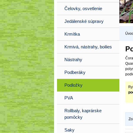
Čelovky, osvetlenie
Jedálenské súpravy
Úvo
Krmítka
Krmivá, nástrahy, boilies
Po
Čora
Nástrahy
Quan
poly
Podberáky
podl
Podložky
Ry
po
PVA
Rollbaly, kaprárske
pomôcky
Zo
Saky