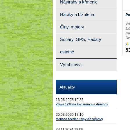
Nástrahy a kŕmenie
Háčiky a bižutéria
Po
Ve
Člny, motory
2x
ake
Do
Sonary, GPS, Radary
5
ostatné
Výrobcovia
Aktuality
16.06.2025 19:33
Zľava 17% na lov sumca a dravcov
25.03.2025 17:10
Method feeder : tipy do výbavy
28.11.2024 19:08