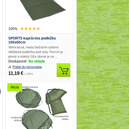
100%
SPORTS kaprárska podložka
100x60cm
Veľmi lacná, medzi bežnými rybármi
obľúbená podložka pod ryby. Povrch je
jemný a mäkký čiže úlovok je na ...
Dostupnosť:
Na sklade
Pridať do porovnania
11,19 €
s DPH
Akcia