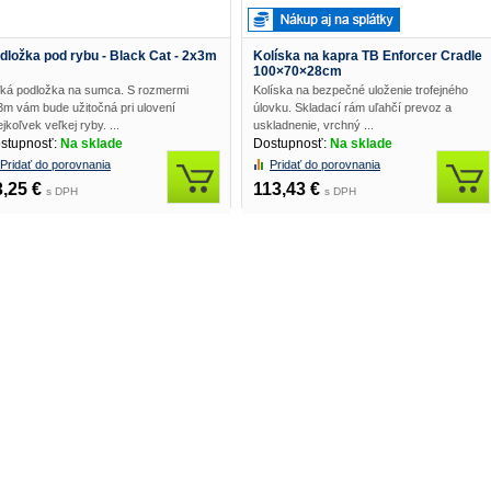
100%
dložka pod rybu - Black Cat - 2x3m
Kolíska na kapra TB Enforcer Cradle
100×70×28cm
ľká podložka na sumca. S rozmermi
Kolíska na bezpečné uloženie trofejného
3m vám bude užitočná pri ulovení
úlovku. Skladací rám uľahčí prevoz a
jkoľvek veľkej ryby. ...
uskladnenie, vrchný ...
stupnosť:
Na sklade
Dostupnosť:
Na sklade
Pridať do porovnania
Pridať do porovnania
3,25 €
113,43 €
s DPH
s DPH