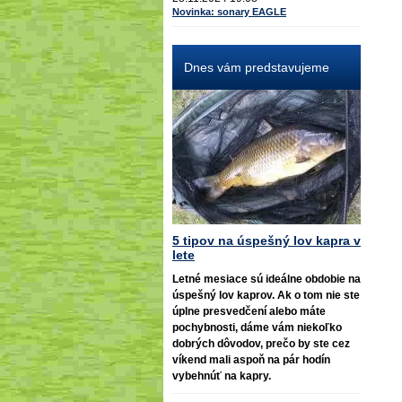
Novinka: sonary EAGLE
Dnes vám predstavujeme
5 tipov na úspešný lov kapra v
lete
Letné mesiace sú ideálne obdobie na
úspešný lov kaprov. Ak o tom nie ste
úplne presvedčení alebo máte
pochybnosti, dáme vám niekoľko
dobrých dôvodov, prečo by ste cez
víkend mali aspoň na pár hodín
vybehnúť na kapry.