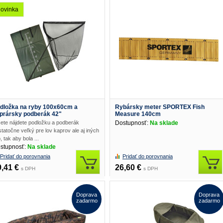
ovinka
dložka na ryby 100x60cm a
Rybársky meter SPORTEX Fish
prársky podberák 42"
Measure 140cm
sete nájdete podložku a podberák
Dostupnosť:
Na sklade
tatočne veľký pre lov kaprov ale aj iných
, tak aby bola ...
stupnosť:
Na sklade
Pridať do porovnania
Pridať do porovnania
9,41 €
26,60 €
s DPH
s DPH
Doprava
Doprava
zadarmo
zadarmo