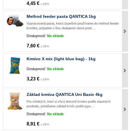
4,45 €
s DPH
Method feeder pasta QANTICA 1kg
Vypracovaná pasta, ktorú úspešne používame do method feeder
krmítka, prípadne s ňou obalujeme olová pred ...
Dostupnosť:
Na sklade
7,60 €
s DPH
Krmivo X mix (light blue bag) - 1kg
Dostupnosť:
Na sklade
3,23 €
s DPH
Základ krmiva QANTICA Uni Basic 4kg
Pre všetkých, ktorí si chcú dotvoriť krmivo podľa vlastných
predstáv, prinášame základ krmív podľa typu ...
Dostupnosť:
Na sklade
8,91 €
s DPH