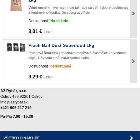
Veľmi jemné krmivo navrhnuté tak, aby sa veľmi dobre uvoľňovalo
z feedrového košíka. Do stĺpca uvoľňuje ...
Dostupnosť:
Na sklade
3,01 €
s DPH
Prach Bait Dust Superfood 1kg
Prachová štruktúra zanecháva množstvo čiastočiek vo vodnom
stĺpci. Návnadu stačí zaliať vodou alebo ...
Dostupnosť:
nedostupné
9,29 €
s DPH
AZ Rybár, s.r.o.
Ostrov 499,92201 Ostrov
info@azrybar.sk
+421 905 217 219
Po-Pia 7.00 - 15.30
VŠETKO O NÁKUPE