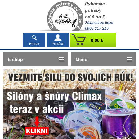
Rybárske
potreby
od A po Z
Zákaznícka linka
0905 217 219
0,00 €
Hľadať
Prihlásiť
E-shop
Menu