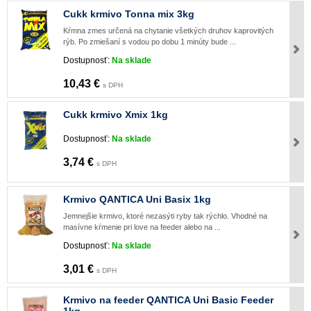
Cukk krmivo Tonna mix 3kg
Kŕmna zmes určená na chytanie všetkých druhov kaprovitých
rýb. Po zmiešaní s vodou po dobu 1 minúty bude ...
Dostupnosť:
Na sklade
10,43 €
s DPH
Cukk krmivo Xmix 1kg
Dostupnosť:
Na sklade
3,74 €
s DPH
Krmivo QANTICA Uni Basix 1kg
Jemnejšie krmivo, ktoré nezasýti ryby tak rýchlo. Vhodné na
masívne kŕmenie pri love na feeder alebo na ...
Dostupnosť:
Na sklade
3,01 €
s DPH
Krmivo na feeder QANTICA Uni Basic Feeder
1kg