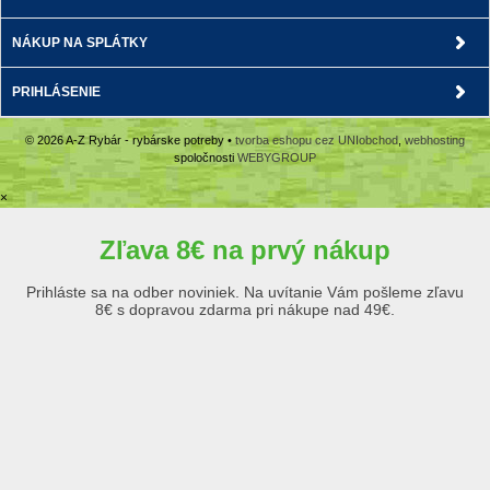
NÁKUP NA SPLÁTKY
PRIHLÁSENIE
© 2026 A-Z Rybár - rybárske potreby •
tvorba eshopu cez UNIobchod
,
webhosting
spoločnosti
WEBYGROUP
×
Zľava 8€ na prvý nákup
Prihláste sa na odber noviniek. Na uvítanie Vám pošleme zľavu
8€ s dopravou zdarma pri nákupe nad 49€.