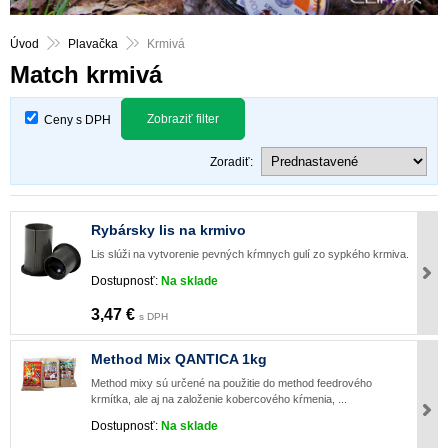
Úvod
Plavačka
Krmivá
Match krmivá
Zobraziť filter
Ceny s DPH
Zoradiť:
Rybársky lis na krmivo
Lis slúži na vytvorenie pevných kŕmnych gulí zo sypkého krmiva.
Dostupnosť:
Na sklade
3,47 €
s DPH
Method Mix QANTICA 1kg
Method mixy sú určené na použitie do method feedrového
krmítka, ale aj na založenie kobercového kŕmenia, ...
Dostupnosť:
Na sklade