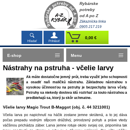
Rybárske
potreby
od A po Z
Zákaznícka linka
0905 217 219
0,00 €
Hľadať
Prihlásiť
E-shop
Menu
Nástrahy na pstruha - včelie larvy
Ak máte dostatočne jemný prút, treba využiť jeho schopnosti
a osadiť naň maličkú nástrahu. Základnou nástrahou s
vysokou účinnosťou na pstruhy je bezpochyby larva včely.
Pstruhy sa niekedy doslova idú roztrhať za touto nástrahou a
predbiehajú sa, ktorý ju skôr uchmatne.
Včelie larvy Magic Trout B-Maggot (obj. č. 44 3211001)
Včelia larva po napichnutí na háčik zostane jemne skrútená, a to jej dáva
počas prepadu vodným stĺpcom dráždivý, prirodzený pohyb a práve vtedy
väčšinou prichádza záber. Larva jemne rotuje okolo svojej osi, pripomína tak