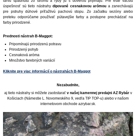
larvu spadnutú zo stromu a ryby ju s dôverou prijímajú. Pre ešte väčšiu
úspešnosť sú tieto nástrahy
dipované cesnakovou arómou
a zanechávajú
pre pstruhy dúhové príťažlivú pachovú stopu. Zo začiatku sezóny alebo
preteku odporúčame používať pútavejšie farby a postupne prechádzať na
farby prirodzené.
Prednosti nástrah B-Maggot:
Pripomínajú prirodzenú potravu
Prirodzený pohyb
Cesnaková aróma
Množstvo farebných variácií
Kliknite pre viac informácií o nástrahách B-Maggot
Nezabudnite,
aj tieto nástrahy si môžete zaobstarať
v našej kamennej predajni AZ Rybár
v
Košiciach (Námestie L. Novomeského 9, vedľa TIP TOP-u) alebo v našom
internetovom obchode azrybar.sk.