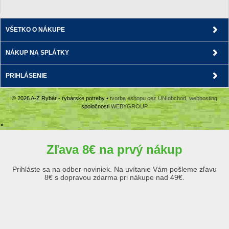
VŠETKO O NÁKUPE
NÁKUP NA SPLÁTKY
PRIHLÁSENIE
© 2026 A-Z Rybár - rybárske potreby •
tvorba eshopu cez UNIobchod
,
webhosting
spoločnosti
WEBYGROUP
×
Zľava 8€ na prvý nákup
Prihláste sa na odber noviniek. Na uvítanie Vám pošleme zľavu
8€ s dopravou zdarma pri nákupe nad 49€.