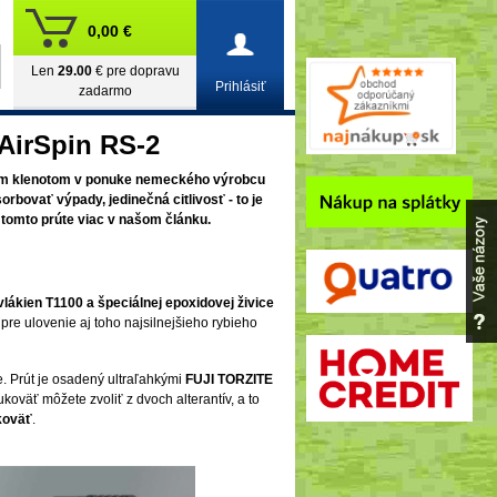
0,00 €
Len
29.00
€ pre dopravu
Prihlásiť
zadarmo
AirSpin RS-2
ným klenotom v ponuke nemeckého výrobcu
rbovať výpady, jedinečná citlivosť - to je
o tomto prúte viac v našom článku.
vlákien T1100 a špeciálnej epoxidovej živice
t pre ulovenie aj toho najsilnejšieho rybieho
e. Prút je osadený ultraľahkými
FUJI TORZITE
koväť môžete zvoliť z dvoch alterantív, a to
koväť
.