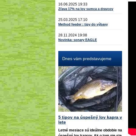
16.06.2025 19:33
Zľava 17% na lov sumca a dravcov
25.03.2025 17:10
Method feeder : tipy do výbavy
28.11.2024 19:08
Novinka: sonary EAGLE
Dnes vám predstavujeme
5 tipov na úspešný lov kapra v
lete
Letné mesiace sú ideálne obdobie na
úspešný lov kaprov. Ak o tom nie ste