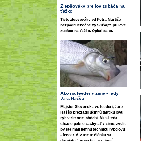
Zlepšováky pre lov zubáča na
ťažko
Tieto zlepšováky od Petra Martiša
bezpodmienečne vyskúšajte pri love
zubáča na ťažko. Oplatí sa to.
Ako na feeder v zime - rady
Jara Hašša
Majster Slovenska vo feederi, Jaro
Haššo prezradil účinnú taktiku lovu
rýb v zimnom období. Ak si teda
chcete pekne zachytať v zime, zvoliť
by ste mali jemnú techniku rybolovu
- feeder. A v tomto článku sa
dozviete Jarove tipy na zimný