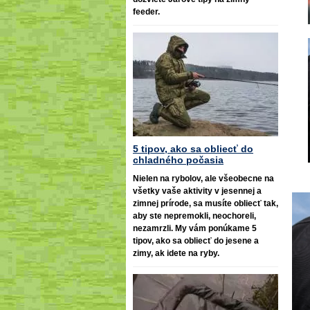
feeder.
5 tipov, ako sa obliecť do
chladného počasia
Nielen na rybolov, ale všeobecne na
všetky vaše aktivity v jesennej a
zimnej prírode, sa musíte obliecť tak,
aby ste nepremokli, neochoreli,
nezamrzli. My vám ponúkame 5
tipov, ako sa obliecť do jesene a
zimy, ak idete na ryby.