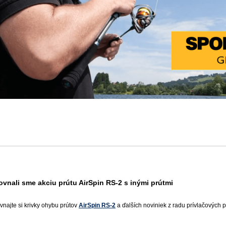
ovnali sme akciu prútu AirSpin RS-2 s inými prútmi
vnajte si krivky ohybu prútov
AirSpin RS-2
a ďalších noviniek z radu prívlačových