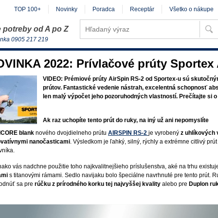
TOP 100+
Novinky
Poradca
Receptár
Všetko o nákupe
 potreby od A po Z
inka 0905 217 219
VINKA 2022: Prívlačové prúty Sportex 
VIDEO: Prémiové prúty AirSpin RS-2 od Sportex-u sú skutoč
prútov. Fantastické vedenie nástrah, excelentná schopnosť abso
len malý výpočet jeho pozoruhodných vlastností. Prečítajte si 
Ak raz uchopíte tento prút do ruky, na iný už ani nepomyslíte
ICORE blank
nového dvojdielneho prútu
AIRSPIN RS-2
je vyrobený
z uhlíkových 
ovatívnymi nanočasticami
. Výsledkom je ľahký, silný, rýchly a extrémne citlivý prú
vníka.
ako vás nadchne použitie toho najkvalitnejšieho príslušenstva, aké na trhu existuj
ami
s titanovými rámami. Sedlo navijaku bolo špeciálne navrhnuté pre tento prút. Ru
odnúť sa pre
rúčku z prírodného korku tej najvyššej kvality
alebo pre
Duplon ru