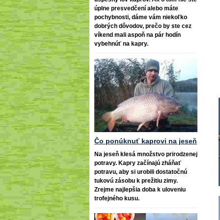
úplne presvedčení alebo máte
pochybnosti, dáme vám niekoľko
dobrých dôvodov, prečo by ste cez
víkend mali aspoň na pár hodín
vybehnúť na kapry.
Čo ponúknuť kaprovi na jeseň
Na jeseň klesá množstvo prirodzenej
potravy. Kapry začínajú zháňať
potravu, aby si urobili dostatočnú
tukovú zásobu k prežitiu zimy.
Zrejme najlepšia doba k uloveniu
trofejného kusu.