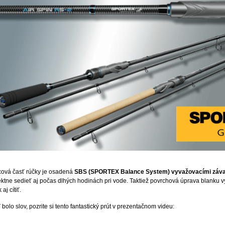
ová časť rúčky je osadená
SBS (SPORTEX Balance System) vyvažovacími záva
ektne sedieť aj počas dlhých hodinách pri vode. Taktiež povrchová úprava blanku vyz
 aj cítiť.
 bolo slov, pozrite si tento fantastický prút v prezentačnom videu: