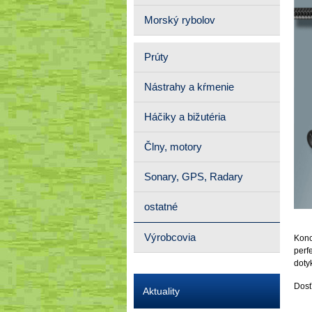
Morský rybolov
Prúty
Nástrahy a kŕmenie
Háčiky a bižutéria
Člny, motory
Sonary, GPS, Radary
ostatné
Výrobcovia
Konc
perf
dotyk
Dosť
Aktuality