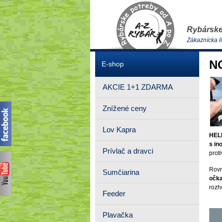
Rybárske
Zákaznícka l
NO
E-shop
AKCIE 1+1 ZDARMA
Znížené ceny
Lov Kapra
HEL
s in
Prívlač a dravci
proti
Rovn
Sumčiarina
očk
rozh
Feeder
Plavačka