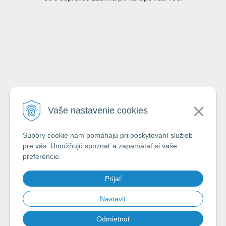
Emailová adresa
Vaše nastavenie cookies
Krstné meno
Súbory cookie nám pomáhajú pri poskytovaní služieb
pre vás. Umožňujú spoznať a zapamätať si vaše
preferencie.
Odoslaním formuláru súhlasím so zásadami
ochrany a spracovávania
Prijať
osobných údajov spoločnosti A-Z Rybár s.r.o.
*
Nastaviť
Odmietnuť