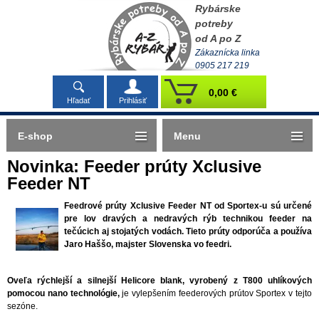
Rybárske
potreby
od A po Z
Zákaznícka linka
0905 217 219
0,00 €
Hľadať
Prihlásiť
E-shop
Menu
Novinka: Feeder prúty Xclusive
Feeder NT
Feedrové prúty Xclusive Feeder NT od Sportex-u sú určené
pre lov dravých a nedravých rýb technikou feeder na
tečúcich aj stojatých vodách. Tieto prúty odporúča a používa
Jaro Haššo, majster Slovenska vo feedri.
Oveľa rýchlejší a silnejší Helicore blank, vyrobený z T800 uhlíkových
pomocou nano technológie,
je vylepšením feederových prútov Sportex v tejto
sezóne.