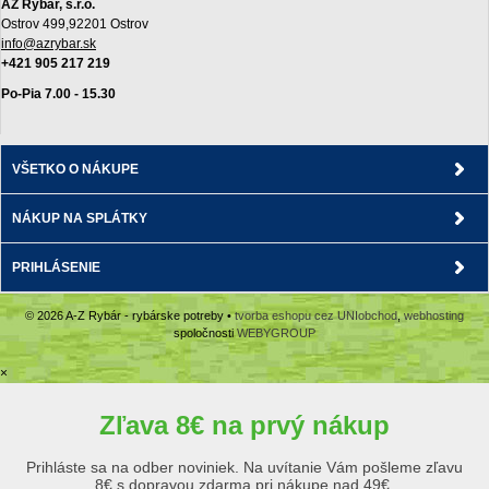
AZ Rybár, s.r.o.
Ostrov 499,92201 Ostrov
info@azrybar.sk
+421 905 217 219
Po-Pia 7.00 - 15.30
VŠETKO O NÁKUPE
NÁKUP NA SPLÁTKY
PRIHLÁSENIE
© 2026 A-Z Rybár - rybárske potreby •
tvorba eshopu cez UNIobchod
,
webhosting
spoločnosti
WEBYGROUP
×
Zľava 8€ na prvý nákup
Prihláste sa na odber noviniek. Na uvítanie Vám pošleme zľavu
8€ s dopravou zdarma pri nákupe nad 49€.