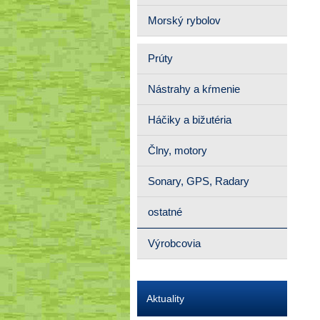
Morský rybolov
Prúty
Nástrahy a kŕmenie
Háčiky a bižutéria
Člny, motory
Sonary, GPS, Radary
ostatné
Výrobcovia
Aktuality