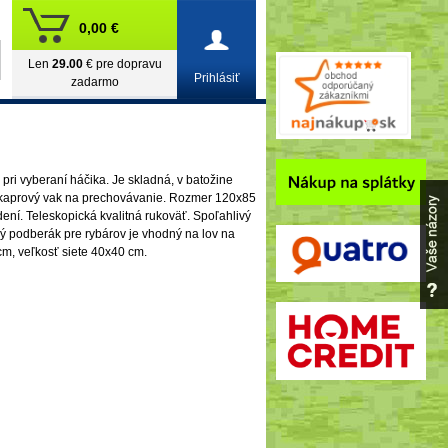
0,00 €
Len
29.00
€ pre dopravu
Prihlásiť
zadarmo
pri vyberaní háčika. Je skladná, v batožine
 kaprový vak na prechovávanie. Rozmer 120x85
ení. Teleskopická kvalitná rukoväť. Spoľahlivý
ý podberák pre rybárov je vhodný na lov na
 cm, veľkosť siete 40x40 cm.