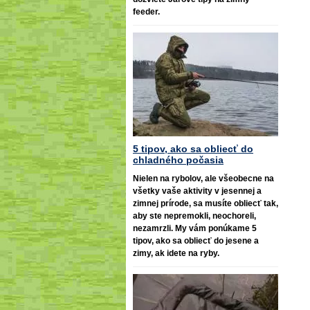
feeder.
5 tipov, ako sa obliecť do
chladného počasia
Nielen na rybolov, ale všeobecne na
všetky vaše aktivity v jesennej a
zimnej prírode, sa musíte obliecť tak,
aby ste nepremokli, neochoreli,
nezamrzli. My vám ponúkame 5
tipov, ako sa obliecť do jesene a
zimy, ak idete na ryby.