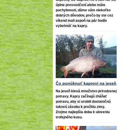
úplne presvedčení alebo máte
pochybnosti, dáme vám niekoľko
dobrých dôvodov, prečo by ste cez
víkend mali aspoň na pár hodín
vybehnúť na kapry.
Čo ponúknuť kaprovi na jeseň
Na jeseň klesá množstvo prirodzenej
potravy. Kapry začínajú zháňať
potravu, aby si urobili dostatočnú
tukovú zásobu k prežitiu zimy.
Zrejme najlepšia doba k uloveniu
trofejného kusu.