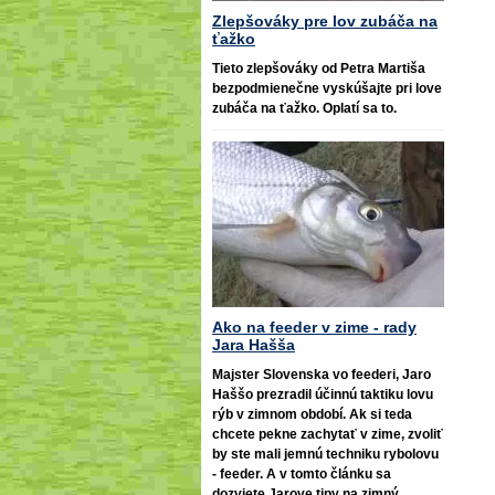
Zlepšováky pre lov zubáča na
ťažko
Tieto zlepšováky od Petra Martiša
bezpodmienečne vyskúšajte pri love
zubáča na ťažko. Oplatí sa to.
Ako na feeder v zime - rady
Jara Hašša
Majster Slovenska vo feederi, Jaro
Haššo prezradil účinnú taktiku lovu
rýb v zimnom období. Ak si teda
chcete pekne zachytať v zime, zvoliť
by ste mali jemnú techniku rybolovu
- feeder. A v tomto článku sa
dozviete Jarove tipy na zimný