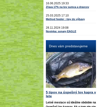
16.06.2025 19:33
Zľava 17% na lov sumca a dravcov
25.03.2025 17:10
Method feeder : tipy do výbavy
28.11.2024 19:08
Novinka: sonary EAGLE
Dnes vám predstavujeme
5 tipov na úspešný lov kapra v
lete
Letné mesiace sú ideálne obdobie na
úspešný lov kaprov. Ak o tom nie ste