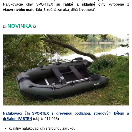
Nafukovacie člny SPORTEX sú
ľahké a skladné člny
vyrobené z
viacvrstvého materiálu
,
3-ročná záruka
,
dlhá životnosť
.
NOVINKA
💥
💥
Nafukovací čln SPORTEX s drevenou podlahou, stredovým kýlom a
držiakmi FASTEN
(obj. č. 917 068)
kvalitný nafukovací čln s 3ročnou zárukou,