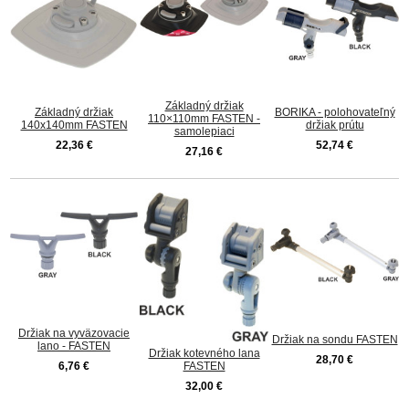
Základný držiak
Základný držiak
BORIKA - polohovateľný
110×110mm FASTEN -
140x140mm FASTEN
držiak prútu
samolepiaci
22,36 €
52,74 €
27,16 €
Držiak na vyväzovacie
Držiak na sondu FASTEN
lano - FASTEN
Držiak kotevného lana
28,70 €
6,76 €
FASTEN
32,00 €