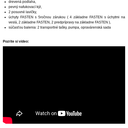
drevená podlaha,
pevný nafukovací kýl,
2 posuvné lavičky,
úchyty FASTEN s 5ročnou zárukou ( 4 základne FASTEN s úchytmi na
veslá, 2 základne FASTEN, 2 predprípravy na základne FASTEN ),
súčasťou balenia: 2 transportné tašky, pumpa, opravárenská sada
Pozrite si video: