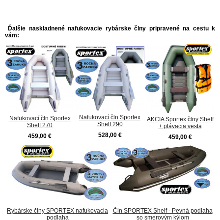
Ďalšie naskladnené nafukovacie rybárske člny pripravené na cestu k
vám:
Nafukovací čln Sportex
Nafukovací čln Sportex
AKCIA Sportex člny Shelf
Shelf 290
Shelf 270
+ plávacia vesta
528,00 €
459,00 €
459,00 €
Rybárske člny SPORTEX nafukovacia
Čln SPORTEX Shelf - Pevná podlaha
podlaha
so smerovým kýlom