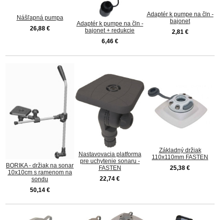
Adaptér k pumpe na čln -
Nášľapná pumpa
bajonet
Adaptér k pumpe na čln -
26,88 €
bajonet + redukcie
2,81 €
6,46 €
Základný držiak
Nastavovacia platforma
110x110mm FASTEN
pre uchytenie sonaru -
BORIKA - držiak na sonar
FASTEN
25,38 €
10x10cm s ramenom na
22,74 €
sondu
50,14 €