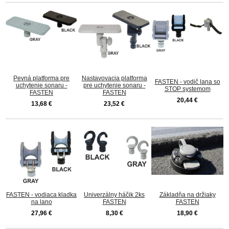
Pevná platforma pre
Nastavovacia platforma
FASTEN - vodič lana so
uchytenie sonaru -
pre uchytenie sonaru -
STOP systemom
FASTEN
FASTEN
20,44 €
13,68 €
23,52 €
FASTEN - vodiaca kladka
Univerzálny háčik 2ks
Základňa na držiaky
na lano
FASTEN
FASTEN
27,96 €
8,30 €
18,90 €