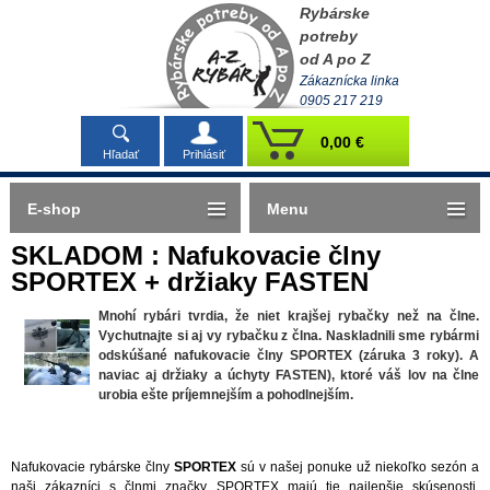
Rybárske
potreby
od A po Z
Zákaznícka linka
0905 217 219
0,00 €
Hľadať
Prihlásiť
E-shop
Menu
SKLADOM : Nafukovacie člny
SPORTEX + držiaky FASTEN
Mnohí rybári tvrdia, že niet krajšej rybačky než na člne.
Vychutnajte si aj vy rybačku z člna. Naskladnili sme rybármi
odskúšané nafukovacie člny SPORTEX (záruka 3 roky). A
naviac aj držiaky a úchyty FASTEN), ktoré váš lov na člne
urobia ešte príjemnejším a pohodlnejším.
Nafukovacie rybárske člny
SPORTEX
sú v našej ponuke už niekoľko sezón a
naši zákazníci s člnmi značky SPORTEX majú tie najlepšie skúsenosti.