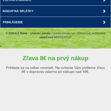
VŠETKO O NÁKUPE
NÁKUP NA SPLÁTKY
PRIHLÁSENIE
© 2026 A-Z Rybár - rybárske potreby •
tvorba eshopu cez UNIobchod
,
webhosting
spoločnosti
WEBYGROUP
×
Zľava 8€ na prvý nákup
Prihláste sa na odber noviniek. Na uvítanie Vám pošleme zľavu
8€ s dopravou zdarma pri nákupe nad 49€.