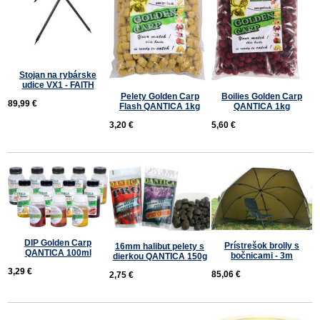
Stojan na rybárske
udice VX1 - FAITH
Pelety Golden Carp
Boilies Golden Carp
89,99 €
Flash QANTICA 1kg
QANTICA 1kg
3,20 €
5,60 €
DIP Golden Carp
Prístrešok brolly s
16mm halibut pelety s
QANTICA 100ml
bočnicami - 3m
dierkou QANTICA 150g
3,29 €
85,06 €
2,75 €