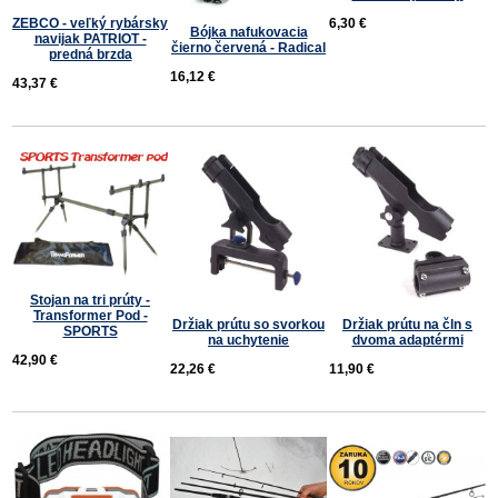
6,30 €
ZEBCO - veľký rybársky
Bójka nafukovacia
navijak PATRIOT -
čierno červená - Radical
predná brzda
16,12 €
43,37 €
Stojan na tri prúty -
Transformer Pod -
Držiak prútu so svorkou
Držiak prútu na čln s
SPORTS
na uchytenie
dvoma adaptérmi
42,90 €
22,26 €
11,90 €