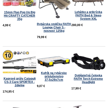
Lehátko a prikrývka
15mm Fluo Pop Up Big
FAITH Bed & Sleep
Hit CRAFTY CATCHER
System XXL
35g
Rybárska stolička FAITH
280,00 €
4,99 €
Lounge Chair S -
nosnosť 125kg
79,99 €
Kufrík na rybárske
Dobíjateľná čelovka
príslušenstvo
Kaprové prúty Catapult
FAITH Torch Extreme
37,5x29x7cm
CS-3 Carp SPORTEX -
Headlight
2dielne
9,07 €
17,99 €
174,95 €