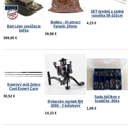
SET predná a zadná
rasoška 58-102cm
Boilies - Hi attract
4,15 €
Bait Liner zavážacia
Fanatic 20mm
loďka
39,98 €
399,90 €
Kaprový prút Zebco
Cool Expert Carp
30,52 €
Sada háčikov v
krabičke, 80ks
Rybarsky navijak BH
3000 - 3 ložiskový
1,99 €
14,33 €