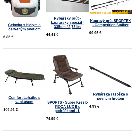
Rybársky prút -
Kaprový prút SPORTEX
kaprársky špeciál -
- Competition Stalker
Čelovka s bielym a
335cm / 2,75lbs
červeným svetlom
99,95 €
44,41 €
6,86 €
Rybárska rasoška s
Comfort Lehátko s
pevným hrotom
vankúšom
SPORTS - Super Kreslo
4,99 €
ROCA LUX II s
106,91 €
podrúčkami - L
74,99 €