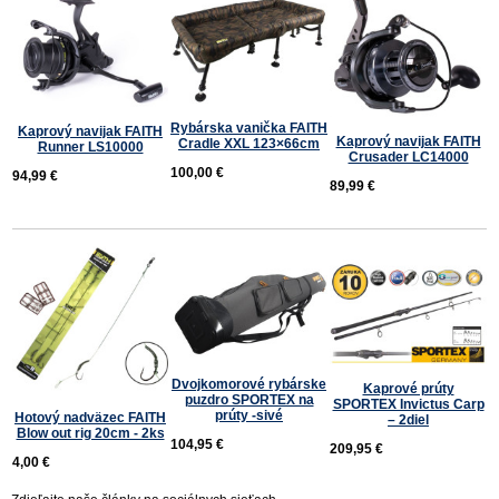
Rybárska vanička FAITH
Kaprový navijak FAITH
Kaprový navijak FAITH
Cradle XXL 123×66cm
Runner LS10000
Crusader LC14000
100,00 €
94,99 €
89,99 €
Dvojkomorové rybárske
Kaprové prúty
puzdro SPORTEX na
SPORTEX Invictus Carp
prúty -sivé
Hotový nadväzec FAITH
– 2diel
Blow out rig 20cm - 2ks
104,95 €
209,95 €
4,00 €