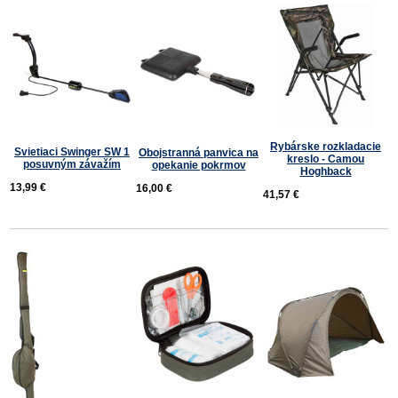
Rybárske rozkladacie
Svietiaci Swinger SW 1
Obojstranná panvica na
kreslo - Camou
posuvným závažím
opekanie pokrmov
Hoghback
13,99 €
16,00 €
41,57 €