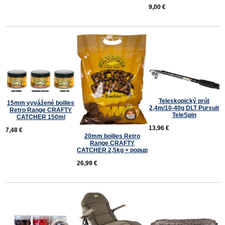
9,00 €
Teleskopický prút
15mm vyvážené boilies
2,4m/10-40g DLT Pursuit
Retro Range CRAFTY
TeleSpin
CATCHER 150ml
13,96 €
7,48 €
20mm boilies Retro
Range CRAFTY
CATCHER 2,5kg + popup
26,99 €