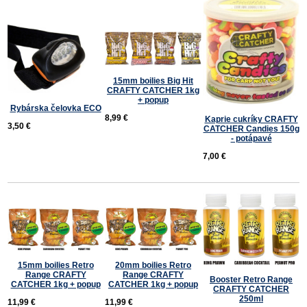
15mm boilies Big Hit
CRAFTY CATCHER 1kg
+ popup
Rybárska čelovka ECO
8,99 €
Kaprie cukríky CRAFTY
3,50 €
CATCHER Candies 150g
- potápavé
7,00 €
20mm boilies Retro
15mm boilies Retro
Range CRAFTY
Range CRAFTY
Booster Retro Range
CATCHER 1kg + popup
CATCHER 1kg + popup
CRAFTY CATCHER
250ml
11,99 €
11,99 €