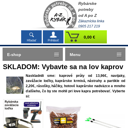
Rybárske
potreby
od A po Z
Zákaznícka linka
0905 217 219
0,00 €
Hľadať
Prihlásiť
E-shop
Menu
SKLADOM: Vybavte sa na lov kaprov
Naskladnili sme: kaprové prúty od 13,96€, navijaky,
zavážacie loďky, kaprárske krmivá, nástrahy a partikle od
2,20€, rásošky, háčiky, hotové kaprárske nadväzce a mnoho
ďalšieho, čo by ste mohli pri love kapra potrebovať. Vyberte
si: