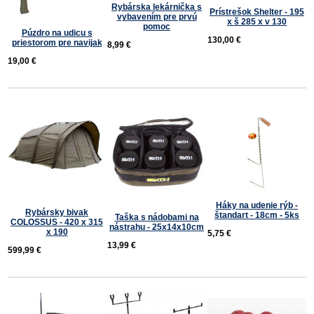
Rybárska lekárnička s
Prístrešok Shelter - 195
vybavením pre prvú
x š 285 x v 130
pomoc
Púzdro na udicu s
130,00 €
priestorom pre navijak
8,99 €
19,00 €
Háky na udenie rýb -
Rybársky bivak
štandart - 18cm - 5ks
Taška s nádobami na
COLOSSUS - 420 x 315
nástrahu - 25x14x10cm
x 190
5,75 €
13,99 €
599,99 €