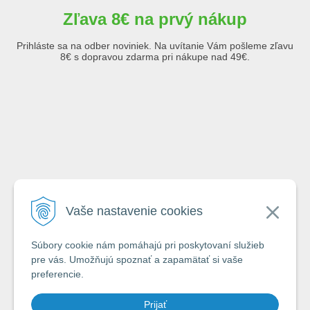
Zľava 8€ na prvý nákup
Prihláste sa na odber noviniek. Na uvítanie Vám pošleme zľavu
8€ s dopravou zdarma pri nákupe nad 49€.
Emailová adresa
Vaše nastavenie cookies
Krstné meno
Súbory cookie nám pomáhajú pri poskytovaní služieb
pre vás. Umožňujú spoznať a zapamätať si vaše
preferencie.
Odoslaním formuláru súhlasím so zásadami
ochrany a spracovávania
Prijať
osobných údajov spoločnosti A-Z Rybár s.r.o.