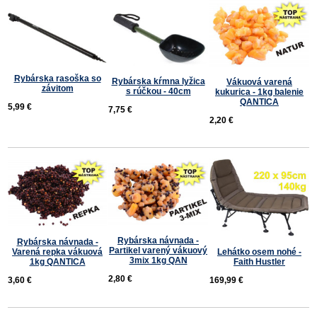
Rybárska rasoška so
Rybárska kŕmna lyžica
Vákuová varená
závitom
s rúčkou - 40cm
kukurica - 1kg balenie
QANTICA
5,99 €
7,75 €
2,20 €
Rybárska návnada -
Rybárska návnada -
Partikel varený vákuový
Varená repka vákuová
Lehátko osem nohé -
3mix 1kg QAN
1kg QANTICA
Faith Hustler
2,80 €
3,60 €
169,99 €