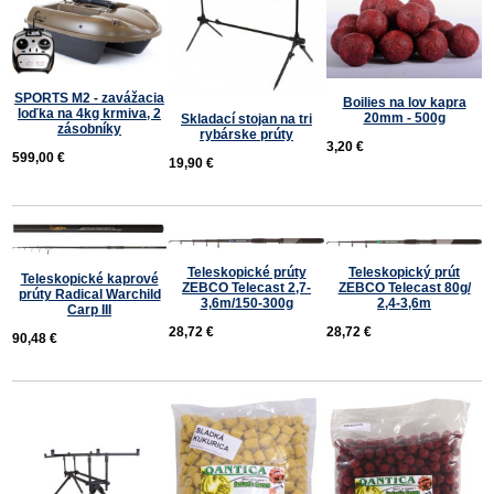
SPORTS M2 - zavážacia
Boilies na lov kapra
loďka na 4kg krmiva, 2
20mm - 500g
Skladací stojan na tri
zásobníky
rybárske prúty
3,20 €
599,00 €
19,90 €
Teleskopické prúty
Teleskopický prút
Teleskopické kaprové
ZEBCO Telecast 2,7-
ZEBCO Telecast 80g/
prúty Radical Warchild
3,6m/150-300g
2,4-3,6m
Carp III
28,72 €
28,72 €
90,48 €