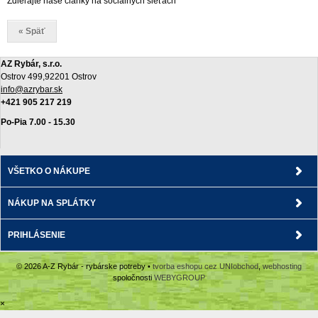
Zdieľajte naše články na sociálnych sieťach
« Späť
AZ Rybár, s.r.o.
Ostrov 499,92201 Ostrov
info@azrybar.sk
+421 905 217 219
Po-Pia 7.00 - 15.30
VŠETKO O NÁKUPE
NÁKUP NA SPLÁTKY
PRIHLÁSENIE
© 2026 A-Z Rybár - rybárske potreby •
tvorba eshopu cez UNIobchod
,
webhosting
spoločnosti
WEBYGROUP
×