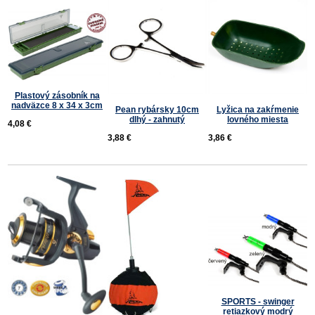
Plastový zásobník na
nadväzce 8 x 34 x 3cm
Pean rybársky 10cm
Lyžica na zakŕmenie
dlhý - zahnutý
lovného miesta
4,08 €
3,88 €
3,86 €
SPORTS - swinger
retiazkový modrý