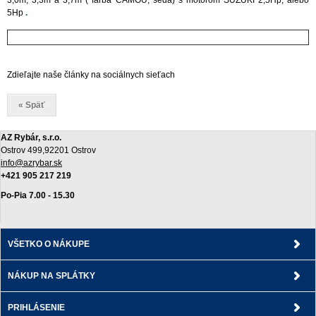
3,0m; 3,3m a 3,7m ( farba CAMOU, šedá) s motorom SUZUKI 2,5Hp, alebo
5Hp
.
Zdieľajte naše články na sociálnych sieťach
« Späť
AZ Rybár, s.r.o.
Ostrov 499,92201 Ostrov
info@azrybar.sk
+421 905 217 219
Po-Pia 7.00 - 15.30
VŠETKO O NÁKUPE
NÁKUP NA SPLÁTKY
PRIHLÁSENIE