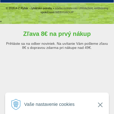
© 2026 A-Z Rybár - rybárske potreby •
tvorba eshopu cez UNIobchod
,
webhosting
spoločnosti
WEBYGROUP
×
Zľava 8€ na prvý nákup
Prihláste sa na odber noviniek. Na uvítanie Vám pošleme zľavu
8€ s dopravou zdarma pri nákupe nad 49€.
Emailová adresa
Vaše nastavenie cookies