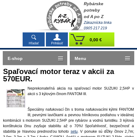
Rybárske
potreby
od A po Z
Zákaznícka linka
0905 217 219
0,00 €
Hľadať
Prihlásiť
E-shop
Menu
Spaľovací motor teraz v akcii za
570EUR.
Neprekonateľná akcia na spaľovací motor SUZUKI 2,5HP v
akcii s 3 kýlovým člnom FANTOM III.
Špeciálny nafukovací čln s troma nafukovacími kýlmi FANTOM
III, pevnými lavičkami a pevnou hliníkovou podlahou v ideálnej
kombinácii s motorom SUZUKI 2,5HP pre rybárov a vodnú turistiku. 3 kýlová
konštrukcia člnu zvyšuje stabilitu až o 70%! Spoľahlivosť, bezpečnosť a
stabilita je hlavnou prednosťou tohoto
setu
. V ponuke sú dĺžky člnov 2,7m;