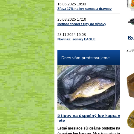
16.06.2025 19:33
Zľava 17% na lov sumca a dravcov
25.03.2025 17:10
Method feeder : tipy do výbavy
28.11.2024 19:08
Ry
Novinka: sonary EAGLE
2,38
Dnes vám predstavujeme
5 tipov na úspešný lov kapra v
lete
Letné mesiace sú ideálne obdobie na
úspešný lov kaprov. Ak o tom nie ste