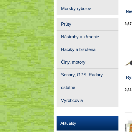
Morský rybolov
Ne
Prúty
3,67
Nástrahy a kŕmenie
Háčiky a bižutéria
Člny, motory
Sonary, GPS, Radary
Ry
ostatné
2,81
Výrobcovia
Aktuality