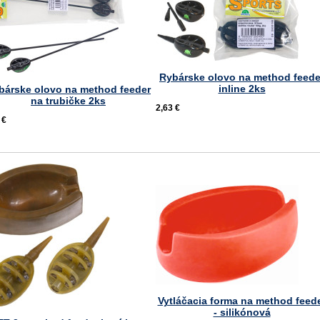
Rybárske olovo na method feede
inline 2ks
bárske olovo na method feeder
na trubičke 2ks
2,63 €
 €
Vytláčacia forma na method feed
- silikónová