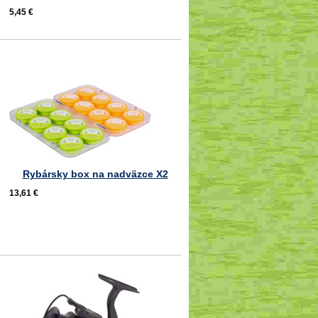
5,45 €
Rybársky box na nadväzce X2
13,61 €