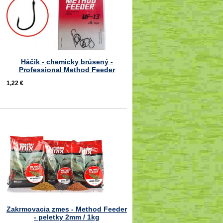
Háčik - chemicky brúsený -
Professional Method Feeder
1,22 €
Zakrmovacia zmes - Method Feeder
- peletky 2mm / 1kg