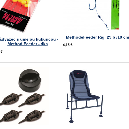
MethodeFeeder Rig 25lb /10 cm
ádväzec s umelou kukuricou -
Method Feeder - 4ks
4,15 €
 €