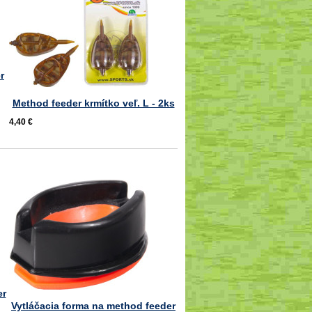
r
Method feeder krmítko veľ. L - 2ks
4,40 €
er
Vytláčacia forma na method feeder