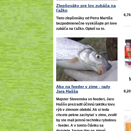
Zlepšováky pre lov zubáča na
ťažko
6,76
Tieto zlepšováky od Petra Martiša
bezpodmienečne vyskúšajte pri love
zubáča na ťažko. Oplatí sa to.
Ako na feeder v zime - rady
Jara Hašša
8,20
Majster Slovenska vo feederi, Jaro
Haššo prezradil účinnú taktiku lovu
rýb v zimnom období. Ak si teda
chcete pekne zachytať v zime, zvoliť
by ste mali jemnú techniku rybolovu
- feeder. A v tomto článku sa
dozviete Jarove tipy na zimný