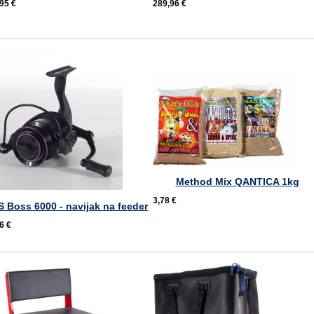
95 €
289,96 €
Method Mix QANTICA 1kg
3,78 €
S Boss 6000 - navijak na feeder
6 €