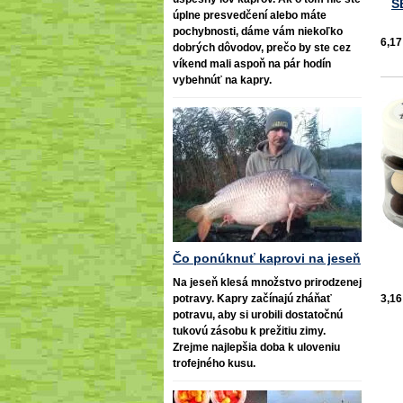
S
úplne presvedčení alebo máte
pochybnosti, dáme vám niekoľko
6,17
dobrých dôvodov, prečo by ste cez
víkend mali aspoň na pár hodín
vybehnúť na kapry.
Čo ponúknuť kaprovi na jeseň
Na jeseň klesá množstvo prirodzenej
potravy. Kapry začínajú zháňať
3,16
potravu, aby si urobili dostatočnú
tukovú zásobu k prežitiu zimy.
Zrejme najlepšia doba k uloveniu
trofejného kusu.