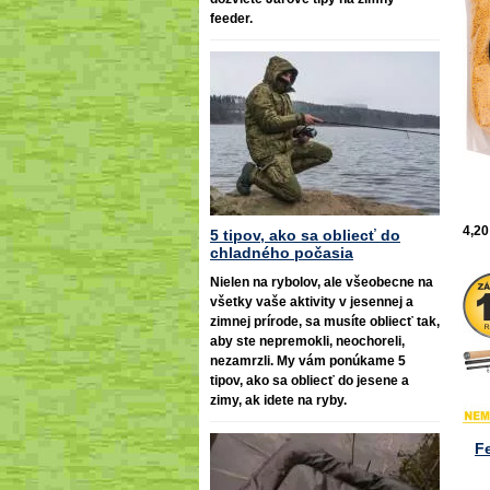
feeder.
4,20
5 tipov, ako sa obliecť do
chladného počasia
Nielen na rybolov, ale všeobecne na
všetky vaše aktivity v jesennej a
zimnej prírode, sa musíte obliecť tak,
aby ste nepremokli, neochoreli,
nezamrzli. My vám ponúkame 5
tipov, ako sa obliecť do jesene a
zimy, ak idete na ryby.
F