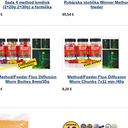
Sada 4 method krmítok
Rybárska stolička Winner Metho
(2×20g,2×30g) a formička
feeder
 €
95,54 €
Method/Feeder Fluo Diffusion
Method/Feeder Fluo Diffusion
Micro Boilies 8mm/35g
Micro Chunks 7x11 mm /40g
 €
8,20 €