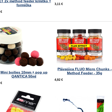
ET 2x method feeder krmítko +
3,11 €
formička
 €
Plávajúca FLUO Micro Chunks -
Mini boilies 10mm + pop up
Method Feeder - 35g
QANTICA 50ml
4,92 €
 €