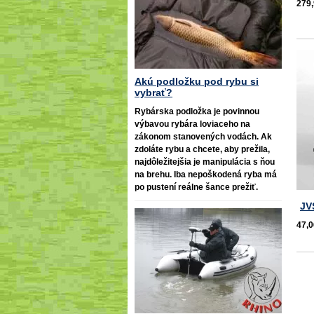
279,
Akú podložku pod rybu si
vybrať?
Rybárska podložka je povinnou
výbavou rybára loviaceho na
zákonom stanovených vodách. Ak
zdoláte rybu a chcete, aby prežila,
najdôležitejšia je manipulácia s ňou
na brehu. Iba nepoškodená ryba má
po pustení reálne šance prežiť.
JV
47,0