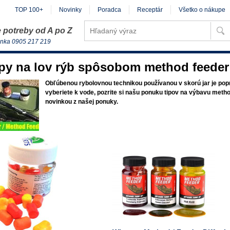
TOP 100+
Novinky
Poradca
Receptár
Všetko o nákupe
 potreby od A po Z
inka 0905 217 219
py na lov rýb spôsobom method feeder
Obľúbenou rybolovnou technikou používanou v skorú jar je popr
vyberiete k vode, pozrite si našu ponuku tipov na výbavu metho
novinkou z našej ponuky.