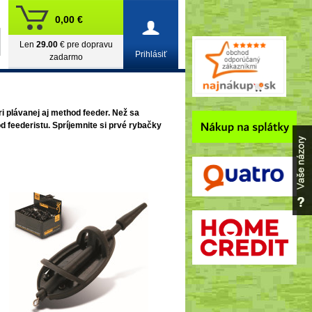
0,00 €
Len
29.00
€ pre dopravu
Prihlásiť
zadarmo
i plávanej aj method feeder. Než sa
d feederistu. Spríjemnite si prvé rybačky