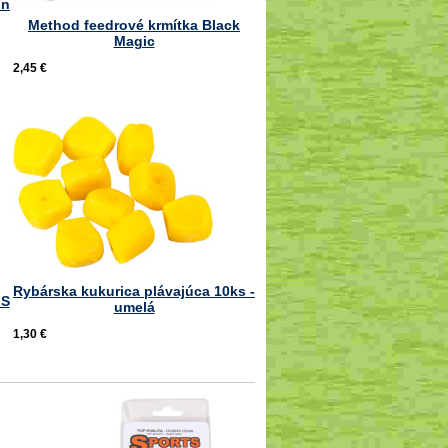
on
Method feedrové krmítka Black
Magic
2,45 €
Rybárska kukurica plávajúca 10ks -
 S
umelá
1,30 €