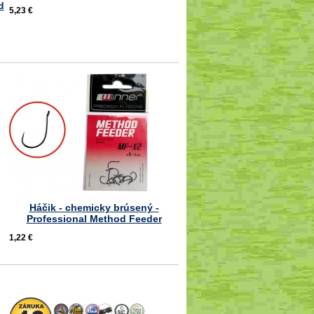
d
5,23 €
Háčik - chemicky brúsený -
Professional Method Feeder
1,22 €