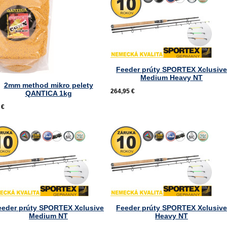
Feeder prúty SPORTEX Xclusive
Medium Heavy NT
2mm method mikro pelety
264,95 €
QANTICA 1kg
 €
eeder prúty SPORTEX Xclusive
Feeder prúty SPORTEX Xclusive
Medium NT
Heavy NT