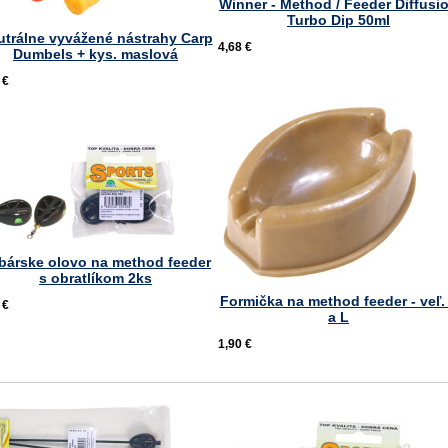
Winner - Method / Feeder Diffusi
Turbo Dip 50ml
utrálne vyvážené nástrahy Carp
4,68 €
Dumbels + kys. maslová
 €
bárske olovo na method feeder
s obratlíkom 2ks
Formička na method feeder - veľ.
 €
a L
1,90 €