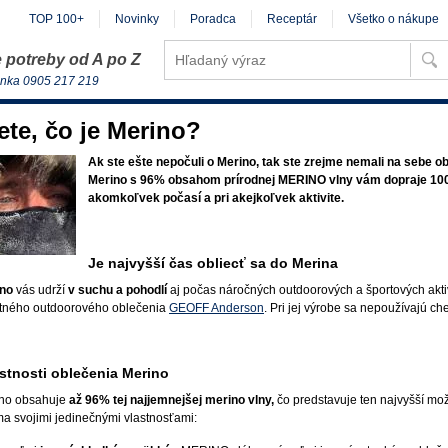
TOP 100+
Novinky
Poradca
Receptár
Všetko o nákupe
 potreby od A po Z
inka 0905 217 219
ete, čo je Merino?
Ak ste ešte nepočuli o Merino, tak ste zrejme nemali na sebe ob
Merino s 96% obsahom prírodnej MERINO vlny vám dopraje 100%
akomkoľvek počasí a pri akejkoľvek aktivite.
Je najvyšší čas obliecť sa do Merina
no
vás udrží
v suchu a pohodlí
aj počas náročných outdoorových a športových aktiv
itného outdoorového oblečenia
GEOFF Anderson
. Pri jej výrobe sa nepoužívajú c
stnosti oblečenia Merino
no obsahuje
až 96% tej najjemnejšej merino vlny,
čo predstavuje ten najvyšší mož
a svojimi jedinečnými vlastnosťami: