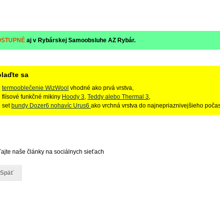
OSTUPNÉ
aj v Rybárskej Samoobsluhe AZ Rybár.
laďte sa
termooblečenie WizWool
vhodné ako prvá vrstva,
flísové funkčné mikiny
Hoody 3
,
Teddy alebo Thermal 3
,
set
bundy Dozer6 nohavíc Urus6
ako vrchná vrstva do najnepriaznivejšieho poča
ľajte naše články na sociálnych sieťach
 Späť