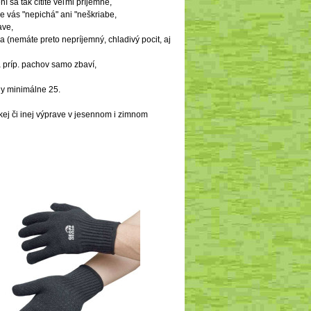
 sa tak cítite veľmi príjemne,
 vás "nepichá" ani "neškriabe,
ave,
a (nemáte preto nepríjemný, chladivý pocit, aj
a príp. pachov samo zbaví,
dy minimálne 25.
kej či inej výprave v jesennom i zimnom