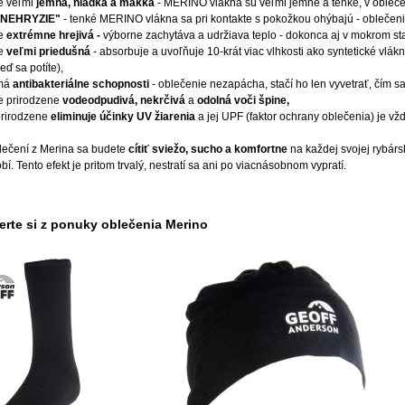
e veľmi
jemná, hladká a mäkká
- MERINO vlákna sú veľmi jemné a tenké, v oblečení
"NEHRYZIE"
- tenké MERINO vlákna sa pri kontakte s pokožkou ohýbajú - oblečenie
je
extrémne hrejivá -
výborne zachytáva a udržiava teplo - dokonca aj v mokrom st
je
veľmi priedušná
- absorbuje a uvoľňuje 10-krát viac vlhkosti ako syntetické vlákn
eď sa potíte),
má
antibakteriálne schopnosti
- oblečenie nezapácha, stačí ho len vyvetrať, čím s
e prirodzene
vodeodpudivá, nekrčivá
a
odolná voči špine,
prirodzene
eliminuje účinky UV žiarenia
a jej UPF (faktor ochrany oblečenia) je vž
lečení z Merina sa budete
cítiť sviežo, sucho a komfortne
na každej svojej rybárs
bí. Tento efekt je pritom trvalý, nestratí sa ani po viacnásobnom vypratí.
erte si z ponuky oblečenia Merino