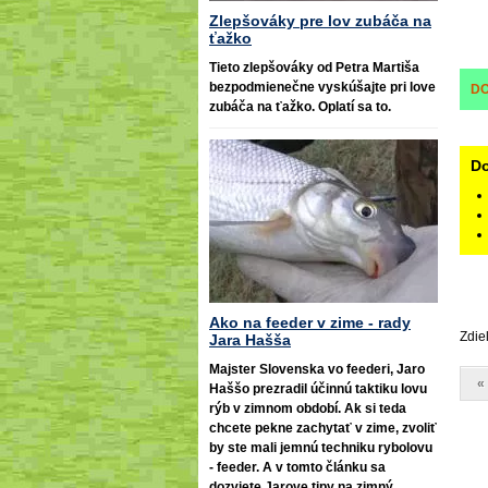
Zlepšováky pre lov zubáča na
ťažko
Tieto zlepšováky od Petra Martiša
bezpodmienečne vyskúšajte pri love
D
zubáča na ťažko. Oplatí sa to.
Do
Ako na feeder v zime - rady
Zdie
Jara Hašša
Majster Slovenska vo feederi, Jaro
«
Haššo prezradil účinnú taktiku lovu
rýb v zimnom období. Ak si teda
chcete pekne zachytať v zime, zvoliť
by ste mali jemnú techniku rybolovu
- feeder. A v tomto článku sa
dozviete Jarove tipy na zimný