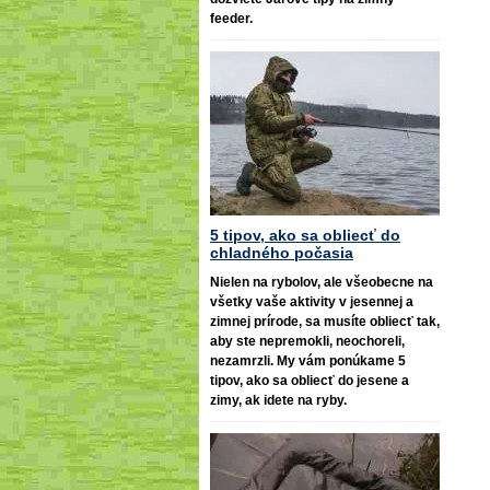
feeder.
5 tipov, ako sa obliecť do
chladného počasia
Nielen na rybolov, ale všeobecne na
všetky vaše aktivity v jesennej a
zimnej prírode, sa musíte obliecť tak,
aby ste nepremokli, neochoreli,
nezamrzli. My vám ponúkame 5
tipov, ako sa obliecť do jesene a
zimy, ak idete na ryby.