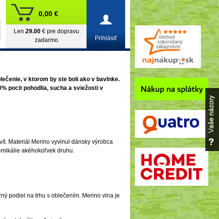
0,00 €
Len
29.00
€ pre dopravu
Prihlásiť
zadarmo
lečenie, v ktorom by ste boli ako v bavlnke.
 pocit pohodlia, sucha a sviežosti v
ít. Materiál Merino vyvinul dánsky výrobca
hemikálie akéhokoľvek druhu.
ný podiel na trhu s oblečením. Merino vlna je