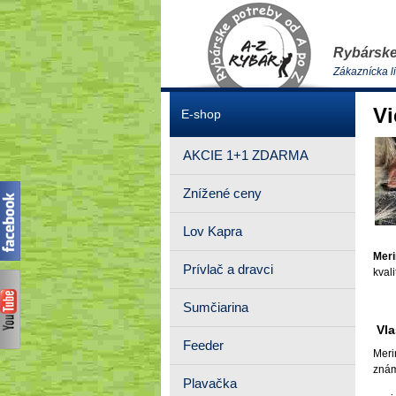
Rybárske
Zákaznícka l
Vi
E-shop
AKCIE 1+1 ZDARMA
Znížené ceny
Lov Kapra
Meri
Prívlač a dravci
kval
Sumčiarina
Vla
Feeder
Meri
znám
Plavačka