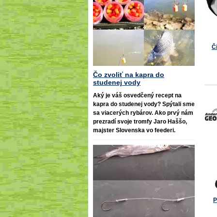
Č
Čo zvoliť na kapra do
studenej vody
Aký je váš osvedčený recept na
kapra do studenej vody? Spýtali sme
sa viacerých rybárov. Ako prvý nám
prezradí svoje tromfy Jaro Haššo,
majster Slovenska vo feederi.
P