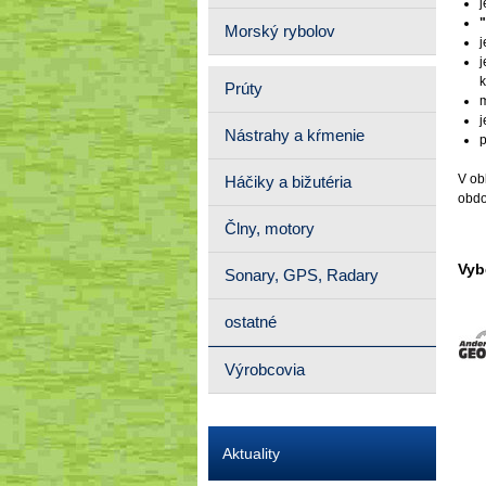
j
Morský rybolov
k
Prúty
j
Nástrahy a kŕmenie
V ob
Háčiky a bižutéria
obdo
Člny, motory
Vyb
Sonary, GPS, Radary
ostatné
Výrobcovia
Aktuality