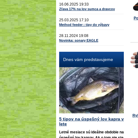
16.06.2025 19:33
Zľava 17% na lov sumca a dravcov
Po
25.03.2025 17:10
Method feeder : tipy do výbavy
28.11.2024 19:08
Novinka: sonary EAGLE
Dnes vám predstavujeme
Ry
5 tipov na úspešný lov kapra v
lete
Letné mesiace sú ideálne obdobie na
úspešný lov kaprov. Ak o tom nie ste