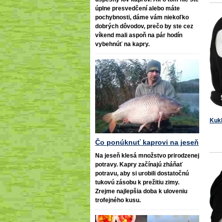
úplne presvedčení alebo máte
pochybnosti, dáme vám niekoľko
dobrých dôvodov, prečo by ste cez
víkend mali aspoň na pár hodín
vybehnúť na kapry.
Kukl
Čo ponúknuť kaprovi na jeseň
Na jeseň klesá množstvo prirodzenej
potravy. Kapry začínajú zháňať
potravu, aby si urobili dostatočnú
tukovú zásobu k prežitiu zimy.
Zrejme najlepšia doba k uloveniu
trofejného kusu.