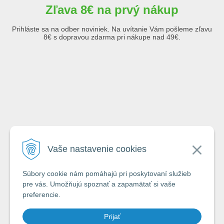
Zľava 8€ na prvý nákup
Prihláste sa na odber noviniek. Na uvítanie Vám pošleme zľavu
8€ s dopravou zdarma pri nákupe nad 49€.
Emailová adresa
Vaše nastavenie cookies
Krstné meno
Súbory cookie nám pomáhajú pri poskytovaní služieb
pre vás. Umožňujú spoznať a zapamätať si vaše
preferencie.
Odoslaním formuláru súhlasím so zásadami
ochrany a spracovávania
Prijať
osobných údajov spoločnosti A-Z Rybár s.r.o.