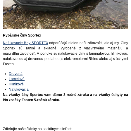
Rybárske člny Sportex
Nafukovacie člny SPORTEX
odporúčajú nielen naši zákazníci, ale aj my. Člny
Sportex sú ľahké a skladné, vyrobené z viacvrstvého materiálu a
majú dlhú životnosť. V ponuke sú nafukovacie člny s laminátovou, hliníkovou,
nafukovacou aj drevenou podlahou, s elektromotormi Rhino alebo aj s úchytmi
Fasten.
Drevená
Lamelové
Hliníkové
Nafukovacia
Na všetky člny Sportex vám dáme 3-ročnú záruku a na všetky úchyty na
čln značky Fasten 5-ročnú záruku.
Zdieľajte naše články na sociálnych sieťach