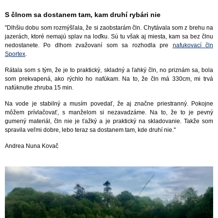
S člnom sa dostanem tam, kam druhí rybári nie
"Dlhšiu dobu som rozmýšľala, že si zaobstarám čln. Chytávala som z brehu na
jazerách, ktoré nemajú splav na loďku. Sú tu však aj miesta, kam sa bez člnu
nedostanete. Po dlhom zvažovaní som sa rozhodla pre
nafukovací čln
Sportex
.
Rátala som s tým, že je to praktický, skladný a ľahký čln, no priznám sa, bola
som prekvapená, ako rýchlo ho nafúkam. Na to, že čln má 330cm, mi trvá
nafúknutie zhruba 15 min.
Na vode je stabilný a musím povedať, že aj značne priestranný. Pokojne
môžem prívlačovať, s manželom si nezavadzáme. Na to, že to je pevný
gumený materiál, čln nie je ťažký a je praktický na skladovanie. Takže som
spravila veľmi dobre, lebo teraz sa dostanem tam, kde druhí nie."
Andrea Nuna Kovač