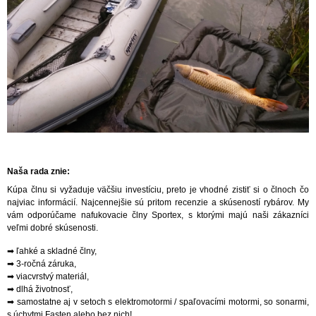
Naša rada znie:
Kúpa člnu si vyžaduje väčšiu investíciu, preto je vhodné zistiť si o člnoch čo
najviac informácií. Najcennejšie sú pritom recenzie a skúseností rybárov. My
vám odporúčame nafukovacie člny Sportex, s ktorými majú naši zákazníci
veľmi dobré skúsenosti.
➡ ľahké a skladné člny,
➡ 3-ročná záruka,
➡ viacvrstvý materiál,
➡ dlhá životnosť,
➡ samostatne aj v setoch s elektromotormi / spaľovacími motormi, so sonarmi,
s úchytmi Fasten alebo bez nich!