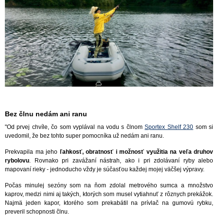
Bez člnu nedám ani ranu
"Od prvej chvíle, čo som vyplával na vodu s člnom
Sportex Shelf 230
som si
uvedomil, že bez tohto super pomocníka už nedám ani ranu.
Prekvapila ma jeho
ľahkosť, obratnosť i možnosť využitia na veľa druhov
rybolovu
. Rovnako pri zavážaní nástrah, ako i pri zdolávaní ryby alebo
mapovaní rieky - jednoducho vždy je súčasťou každej mojej väčšej výpravy.
Počas minulej sezóny som na ňom zdolal metrového sumca a množstvo
kaprov, medzi nimi aj takých, ktorých som musel vytiahnuť z rôznych prekážok.
Najmä jeden kapor, ktorého som prekabátil na prívlač na gumovú rybku,
preveril schopnosti člnu.