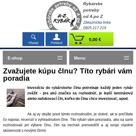
Rybárske
potreby
od A po Z
Zákaznícka linka
0905 217 219
0,00 €
Hľadať
Prihlásiť
E-shop
Menu
Zvažujete kúpu člnu? Títo rybári vám
poradia
Investíciu do rybárskeho člnu potrebuje každý jeden rybár
zvážiť - pre akú značku sa rozhodnúť, je lepší laminátový
alebo nafukovací čln, koľko do člna chce investovať, apod.
Ak aj vy stojíte pred týmto rozhodnutím, je dobré, ak si prečítate
čo najviac recenzií o vyhliadnutom člne. Títo rybári vám prezradia, ako sa sami
rozhodovali pri výbere člnu, čím sa nechali presvedčiť a aj svoje vlastné
skúsenosti s novými člnmi.