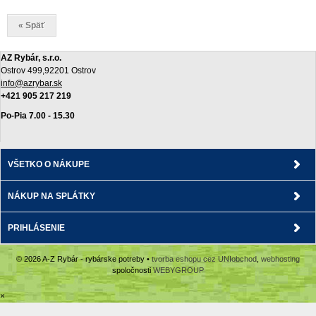
« Späť
AZ Rybár, s.r.o.
Ostrov 499,92201 Ostrov
info@azrybar.sk
+421 905 217 219
Po-Pia 7.00 - 15.30
VŠETKO O NÁKUPE
NÁKUP NA SPLÁTKY
PRIHLÁSENIE
© 2026 A-Z Rybár - rybárske potreby •
tvorba eshopu cez UNIobchod
,
webhosting
spoločnosti
WEBYGROUP
×