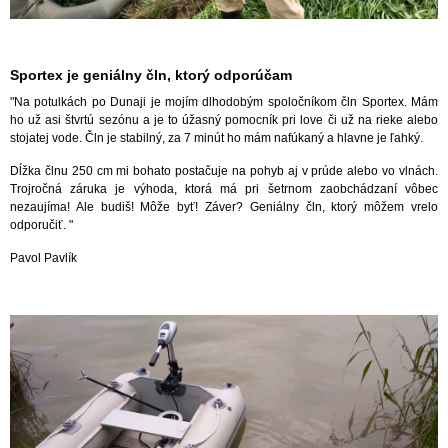
Sportex je geniálny čln, ktorý odporúčam
"Na potulkách po Dunaji je mojím dlhodobým spoločníkom čln Sportex. Mám
ho už asi štvrtú sezónu a je to úžasný pomocník pri love či už na rieke alebo
stojatej vode. Čln je stabilný, za 7 minút ho mám nafúkaný a hlavne je ľahký.
Dĺžka člnu 250 cm mi bohato postačuje na pohyb aj v prúde alebo vo vlnách.
Trojročná záruka je výhoda, ktorá má pri šetrnom zaobchádzaní vôbec
nezaujíma! Ale budiš! Môže byť! Záver? Geniálny čln, ktorý môžem vrelo
odporučiť. "
Pavol Pavlík