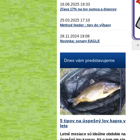
16.06.2025 19:33
Zľava 17% na lov sumca a dravcov
25.03.2025 17:10
Method feeder : tipy do výbavy
28.11.2024 19:08
Novinka: sonary EAGLE
«
Dnes vám predstavujeme
5 tipov na úspešný lov kapra v
lete
Letné mesiace sú ideálne obdobie na
úspešný lov kaprov. Ak o tom nie ste