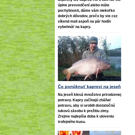
úplne presvedčení alebo máte
pochybnosti, dáme vám niekoľko
dobrých dôvodov, prečo by ste cez
víkend mali aspoň na pár hodín
vybehnúť na kapry.
Čo ponúknuť kaprovi na jeseň
Na jeseň klesá množstvo prirodzenej
potravy. Kapry začínajú zháňať
potravu, aby si urobili dostatočnú
tukovú zásobu k prežitiu zimy.
Zrejme najlepšia doba k uloveniu
trofejného kusu.