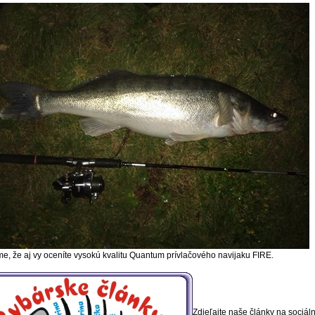
me, že aj vy oceníte vysokú kvalitu Quantum prívlačového navijaku FIRE.
Zdieľajte naše články na sociál