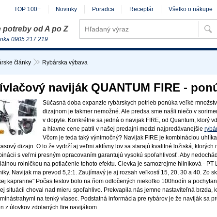
TOP 100+
Novinky
Poradca
Receptár
Všetko o nákupe
 potreby od A po Z
inka 0905 217 219
rske články
Rybárska výbava
ívlačový naviják QUANTUM FIRE - ponú
Súčasná doba expanzie rybárskych potrieb ponúka veľké množstvo 
dizajnom je takmer nemožné. Ale predsa sme našli niečo v soriment
v dopyte. Konkrétne sa jedná o navijak FIRE, od Quantum, ktorý
a hlavne cene patril v našej predajni medzi najpredávanejšie
rybá
Včom je teda taký výnimočný? Navijak FIRE je kombináciou uhlíka
asový dizajn. O to že vydrží aj veľmi aktívny lov sa starajú kvalitné ložiská, ktorých
inácii s veľmi presným opracovaním garantujú vysokú spoľahlivosť. Aby nedochádz
iálnou rolničkou na potlačenie tohoto efektu. Cievka je samozrejme hliníková - PT
niky. Navijak ma prevod 5,2:1. Zaujímavý je aj rozsah veľkostí 15, 20, 30 a 40. Zo sk
kej kaprarine" Počas testov bolo na ňom odtočených niekoľko 100hodín a pochytaný
ej situácii choval nad mieru spoľahlivo. Prekvapila nás jemne nastaviteľná brzda, 
minástrahymi na tenký vlasec. Podstatná informácia pre rybárov je že naviják sa pre
n z úlovkov zdolaných fire navijákom.