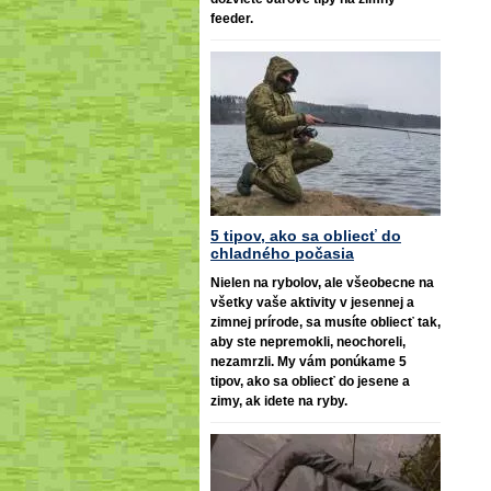
feeder.
5 tipov, ako sa obliecť do
chladného počasia
Nielen na rybolov, ale všeobecne na
všetky vaše aktivity v jesennej a
zimnej prírode, sa musíte obliecť tak,
aby ste nepremokli, neochoreli,
nezamrzli. My vám ponúkame 5
tipov, ako sa obliecť do jesene a
zimy, ak idete na ryby.