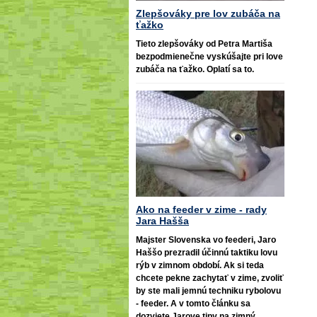
Zlepšováky pre lov zubáča na
ťažko
Tieto zlepšováky od Petra Martiša
bezpodmienečne vyskúšajte pri love
zubáča na ťažko. Oplatí sa to.
Ako na feeder v zime - rady
Jara Hašša
Majster Slovenska vo feederi, Jaro
Haššo prezradil účinnú taktiku lovu
rýb v zimnom období. Ak si teda
chcete pekne zachytať v zime, zvoliť
by ste mali jemnú techniku rybolovu
- feeder. A v tomto článku sa
dozviete Jarove tipy na zimný