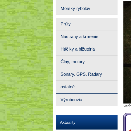
Morský rybolov
Prúty
Nástrahy a kŕmenie
Háčiky a bižutéria
Člny, motory
Sonary, GPS, Radary
ostatné
Výrobcovia
Verí
Aktuality