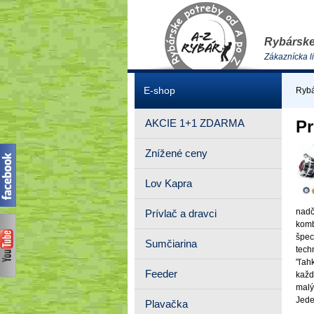
Rybárske
Zákaznícka l
E-shop
Rybá
AKCIE 1+1 ZDARMA
Pr
Znížené ceny
Lov Kapra
nadč
Prívlač a dravci
komb
špec
Sumčiarina
tech
"ľah
Feeder
každ
malý
Jede
Plavačka