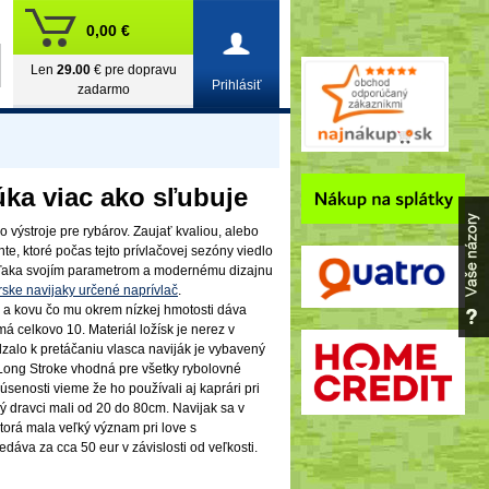
0,00 €
Len
29.00
€ pre dopravu
Prihlásiť
zadarmo
ka viac ako sľubuje
výstroje pre rybárov. Zaujať kvaliou, alebo
e, ktoré počas tejto prívlačovej sezóny viedlo
 vďaka svojím parametrom a modernému dizajnu
rske navijaky určené naprívlač
.
 a kovu čo mu okrem nízkej hmotosti dáva
 má celkovo 10. Materiál ložísk je nerez v
alo k pretáčaniu vlasca naviják je vybavený
 Long Stroke vhodná pre všetky rybolovné
úsenosti vieme že ho používali aj kaprári pri
 dravci mali od 20 do 80cm. Navijak sa v
ktorá mala veľký význam pri love s
dáva za cca 50 eur v závislosti od veľkosti.