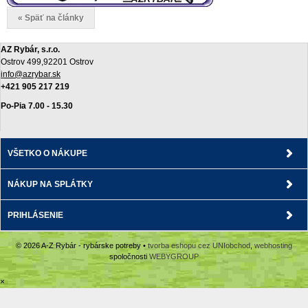
« Späť na články
AZ Rybár, s.r.o.
Ostrov 499,92201 Ostrov
info@azrybar.sk
+421 905 217 219
Po-Pia 7.00 - 15.30
VŠETKO O NÁKUPE
NÁKUP NA SPLÁTKY
PRIHLÁSENIE
© 2026 A-Z Rybár - rybárske potreby •
tvorba eshopu cez UNIobchod
,
webhosting
spoločnosti
WEBYGROUP
×