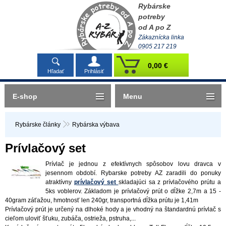
Rybárske
potreby
od A po Z
Zákaznícka linka
0905 217 219
0,00 €
Hľadať
Prihlásiť
E-shop
Menu
Rybárske články
Rybárska výbava
Prívlačový set
Prívlač je jednou z efektívnych spôsobov lovu dravca v
jesennom období. Rybarske potreby AZ zaradili do ponuky
atraktívny
prívlačový set
skladajúci sa z prívlačového prútu a
5ks voblerov. Základom je prívlačový prút o dĺžke 2,7m a 15 -
40gram záťažou, hmotnosť len 240gr, transportná dĺžka prútu je 1,41m
Prívlačový prút je určený na dlhoké hody a je vhodný na štandardnú prívlač s
cieľom uloviť šťuku, zubáča, ostrieža, pstruha,...