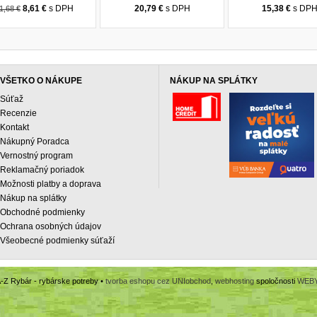
8,61 €
s DPH
20,79 €
s DPH
15,38 €
s DP
1,68 €
VŠETKO O NÁKUPE
NÁKUP NA SPLÁTKY
Súťaž
Recenzie
Kontakt
Nákupný Poradca
Vernostný program
Reklamačný poriadok
Možnosti platby a doprava
Nákup na splátky
Obchodné podmienky
Ochrana osobných údajov
Všeobecné podmienky súťaží
-Z Rybár - rybárske potreby •
tvorba eshopu cez UNIobchod
,
webhosting
spoločnosti
WEB