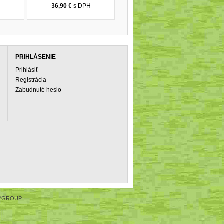
H
36,90 €
s DPH
PRIHLÁSENIE
Prihlásiť
Registrácia
Zabudnuté heslo
YGROUP