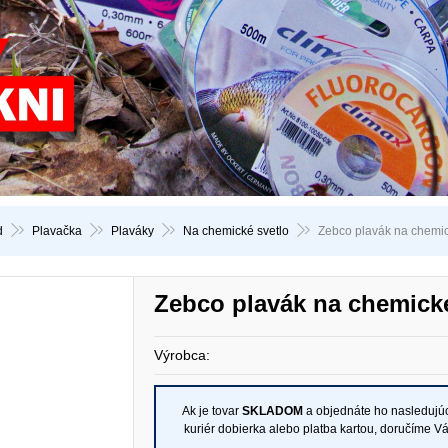
d
Plavačka
Plaváky
Na chemické svetlo
Zebco plavák na chemic
Zebco plavák na chemick
Výrobca:
Ak je tovar
SKLADOM
a objednáte ho nasledujú
kuriér dobierka alebo platba kartou, doručíme V