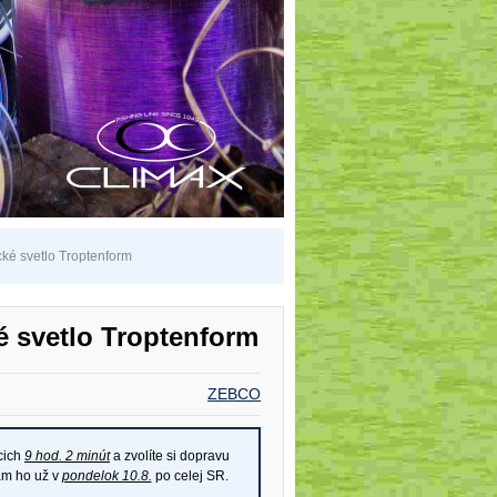
ké svetlo Troptenform
é svetlo Troptenform
ZEBCO
cich
9 hod. 2 minút
a zvolíte si dopravu
ám ho už v
pondelok 10.8.
po celej SR.