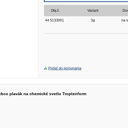
Obj.č.
Variant
Do
44 5133001
3g
na s
Pridať do porovnania
ebco plavák na chemické svetlo Troptenform