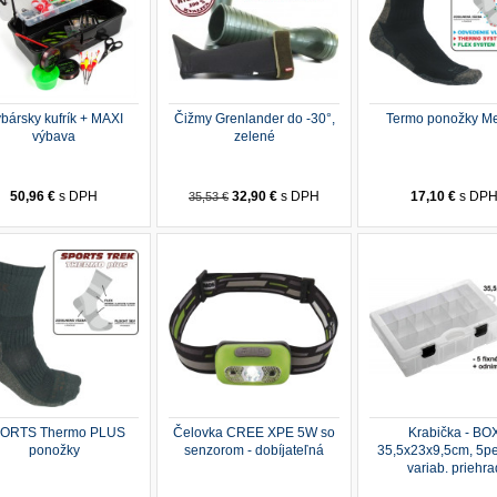
bársky kufrík + MAXI
Čižmy Grenlander do -30°,
Termo ponožky Me
výbava
zelené
50,96 €
s DPH
32,90 €
s DPH
17,10 €
s DP
35,53 €
ORTS Thermo PLUS
Čelovka CREE XPE 5W so
Krabička - BO
ponožky
senzorom - dobíjateľná
35,5x23x9,5cm, 5p
variab. priehra