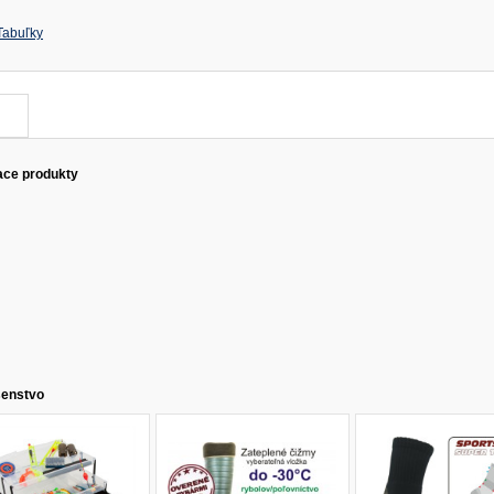
Tabuľky
ace produkty
šenstvo