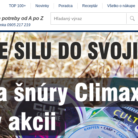
TOP 100+
Novinky
Poradca
Receptár
Všetko o nákupe
 potreby od A po Z
inka 0905 217 219