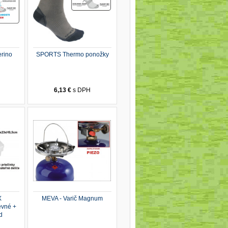
rino
SPORTS Thermo ponožky
H
6,13 €
s DPH
X
MEVA - Varič Magnum
evné +
d