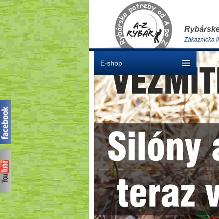
Rybárske
Zákaznícka l
E-shop