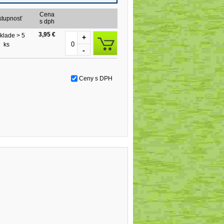
Cena
stupnosť
s dph
3,95 €
klade > 5
+
ks
-
Ceny s DPH