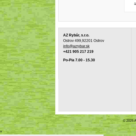
1
AZ Rybár, s.r.o.
Ostrov 499,92201 Ostrov
info@azrybar.sk
+421 905 217 219
Po-Pia 7.00 - 15.30
© 2026 A
×