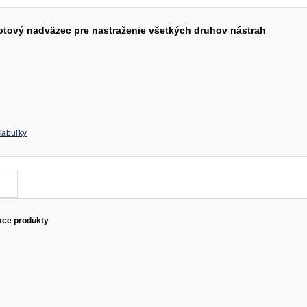
otový nadväzec pre nastraženie všetkých druhov nástrah
Tabuľky
ace produkty