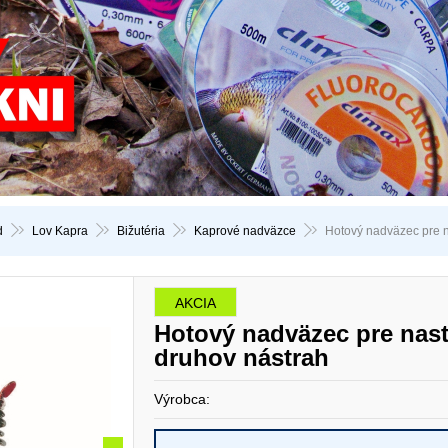
d
Lov Kapra
Bižutéria
Kaprové nadväzce
Hotový nadväzec pre n
AKCIA
Hotový nadväzec pre nast
druhov nástrah
Výrobca: