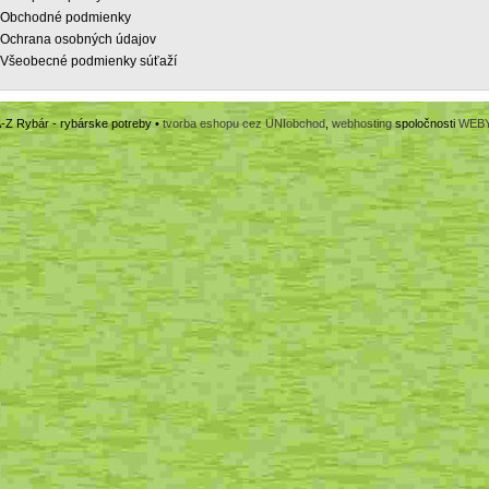
Obchodné podmienky
Ochrana osobných údajov
Všeobecné podmienky súťaží
-Z Rybár - rybárske potreby •
tvorba eshopu cez UNIobchod
,
webhosting
spoločnosti
WEB