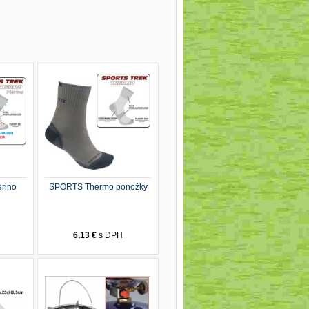
rino
SPORTS Thermo ponožky
H
6,13 €
s DPH