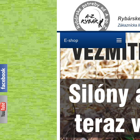
Rybárske
Zákaznícka l
E-shop