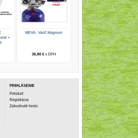
X
MEVA - Varič Magnum
evné +
d
H
36,90 €
s DPH
PRIHLÁSENIE
Prihlásiť
Registrácia
Zabudnuté heslo