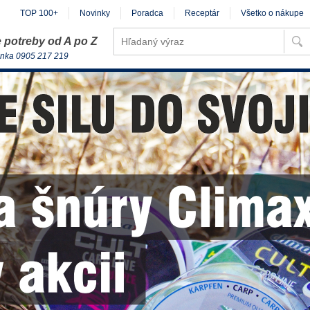
TOP 100+
Novinky
Poradca
Receptár
Všetko o nákupe
 potreby od A po Z
inka 0905 217 219