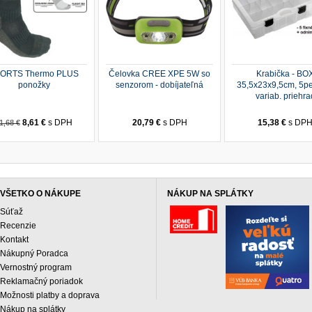
ORTS Thermo PLUS
Čelovka CREE XPE 5W so
Krabička - BO
ponožky
senzorom - dobíjateľná
35,5x23x9,5cm, 5p
variab. priehra
8,61 €
s DPH
20,79 €
s DPH
15,38 €
s DP
1,68 €
VŠETKO O NÁKUPE
NÁKUP NA SPLÁTKY
Súťaž
Recenzie
Kontakt
Nákupný Poradca
Vernostný program
Reklamačný poriadok
Možnosti platby a doprava
Nákup na splátky