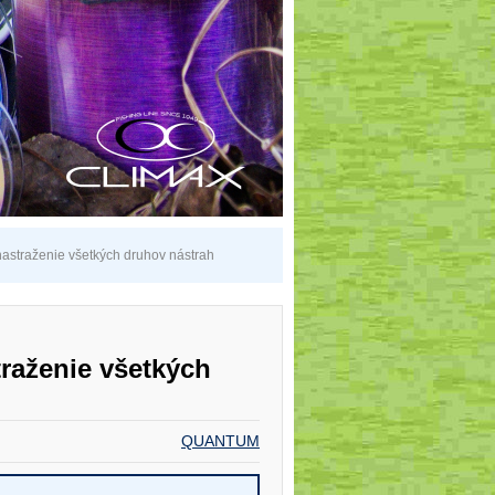
astraženie všetkých druhov nástrah
raženie všetkých
QUANTUM