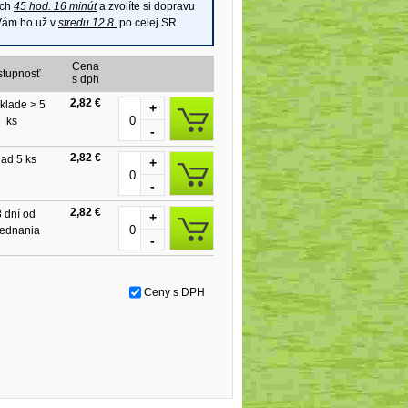
ich
45 hod. 16 minút
a zvolíte si dopravu
 Vám ho už v
stredu 12.8.
po celej SR.
Cena
stupnosť
s dph
2,82 €
klade > 5
+
ks
-
2,82 €
lad 5 ks
+
-
2,82 €
 dní od
+
jednania
-
Ceny s DPH