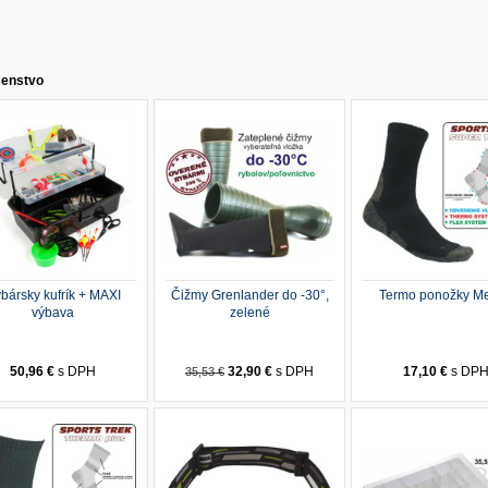
šenstvo
bársky kufrík + MAXI
Čižmy Grenlander do -30°,
Termo ponožky Me
výbava
zelené
50,96 €
s DPH
32,90 €
s DPH
17,10 €
s DP
35,53 €