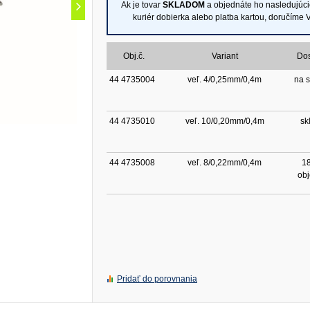
Ak je tovar
SKLADOM
a objednáte ho nasledujúc
kuriér dobierka alebo platba kartou, doručíme
Obj.č.
Variant
Do
44 4735004
veľ. 4/0,25mm/0,4m
na s
44 4735010
veľ. 10/0,20mm/0,4m
sk
44 4735008
veľ. 8/0,22mm/0,4m
18
ob
Pridať do porovnania