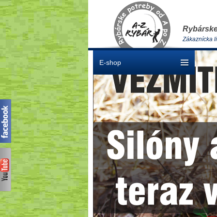
Rybárske
Zákaznícka l
E-shop