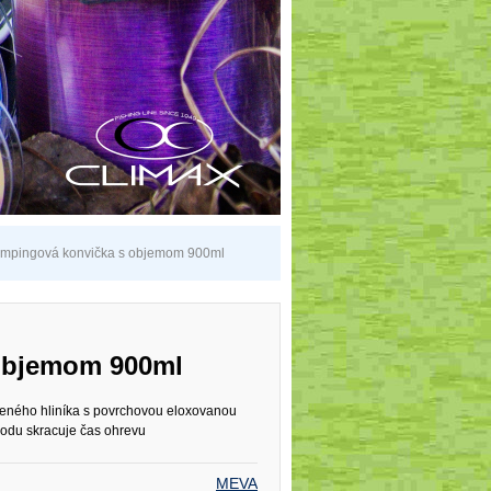
mpingová konvička s objemom 900ml
objemom 900ml
eného hliníka s povrchovou eloxovanou
podu skracuje čas ohrevu
MEVA