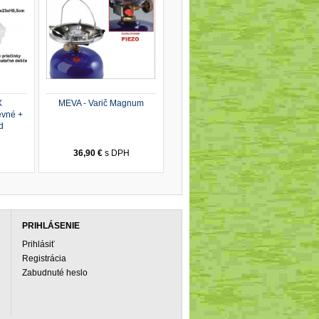
X
MEVA - Varič Magnum
evné +
d
H
36,90 €
s DPH
PRIHLÁSENIE
Prihlásiť
Registrácia
Zabudnuté heslo