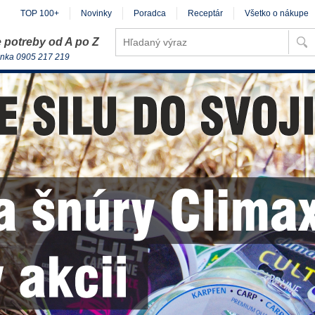
TOP 100+
Novinky
Poradca
Receptár
Všetko o nákupe
 potreby od A po Z
inka 0905 217 219