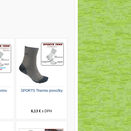
rino
SPORTS Thermo ponožky
H
6,13 €
s DPH