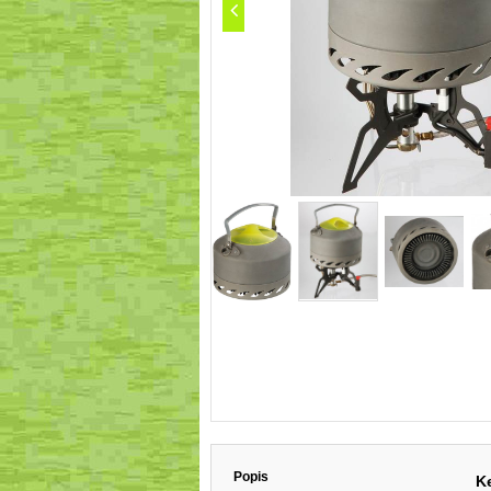
Popis
K