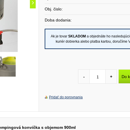
Obj. čislo:
Doba dodania:
Ak je tovar
SKLADOM
a objednáte ho nasledujúc
kuriér dobierka alebo platba kartou, doručíme
Do k
-
+
Pridať do porovnania
empingová konvička s objemom 900ml