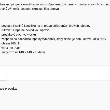
hká kempingová konvička na vodu. Vyrobená z tvrdeného hliníka s povrchovou elo
pelný výmeník naspodu skracuje čas ohrevu
pevná a kvalitná kanvička na prípravu obľúbených teplých nápojov
rukoväť s tepelne nevodivou úpravou
pretlakový otvor vo viečku
zospodu sa nachádza tepelný výmenník, ktorý skracuje dobu ohrevu až o 50%
objem 900ml
váha len 200g
malý rozmer 140 x 140 x 104mm
ace produkty