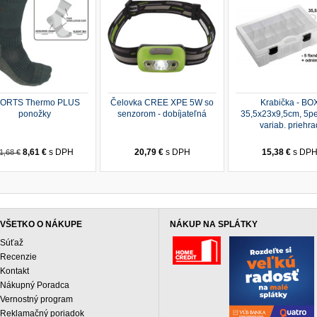
ORTS Thermo PLUS
Čelovka CREE XPE 5W so
Krabička - BO
ponožky
senzorom - dobíjateľná
35,5x23x9,5cm, 5p
variab. priehra
8,61 €
s DPH
20,79 €
s DPH
15,38 €
s DP
1,68 €
VŠETKO O NÁKUPE
NÁKUP NA SPLÁTKY
Súťaž
Recenzie
Kontakt
Nákupný Poradca
Vernostný program
Reklamačný poriadok