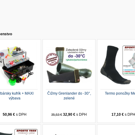
šenstvo
bársky kufrík + MAXI
Čižmy Grenlander do -30°,
Termo ponožky Me
výbava
zelené
50,96 €
s DPH
32,90 €
s DPH
17,10 €
s DP
35,53 €