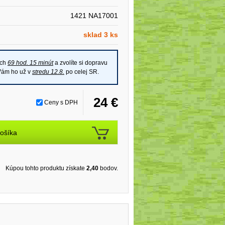
1421 NA17001
sklad 3 ks
ich
69 hod. 15 minút
a zvolíte si dopravu
 Vám ho už v
stredu 12.8.
po celej SR.
24 €
Ceny s DPH
ošíka
Kúpou tohto produktu získate
2,40
bodov.