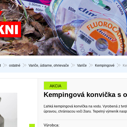
d
ostatné
Variče, údiarne, ohrievače
Variče
Kempingové
Ke
AKCIA
Kempingová konvička s 
Ľahká kempingová konvička na vodu. Vyrobená z tvrd
úpravou, chrániacou voči žiaru. Tepelný výmeník nas
Výrobca: