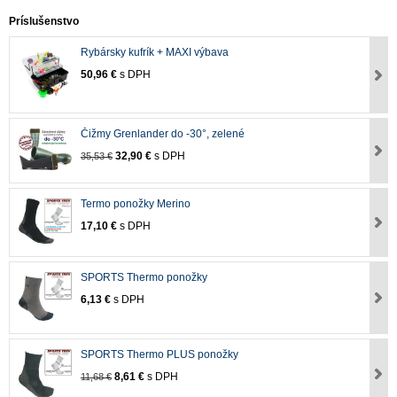
Príslušenstvo
Rybársky kufrík + MAXI výbava
50,96 €
s DPH
Čižmy Grenlander do -30°, zelené
32,90 €
s DPH
35,53 €
Termo ponožky Merino
17,10 €
s DPH
SPORTS Thermo ponožky
6,13 €
s DPH
SPORTS Thermo PLUS ponožky
8,61 €
s DPH
11,68 €