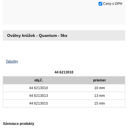
Ceny s DPH
Oválny krúžok - Quantum - 5ks
Tabuľky
44 6213010
obj.č.
priemer
44 6213010
10 mm
44 6213013
13 mm
44 6213015
15 mm
Súvisiace produkty