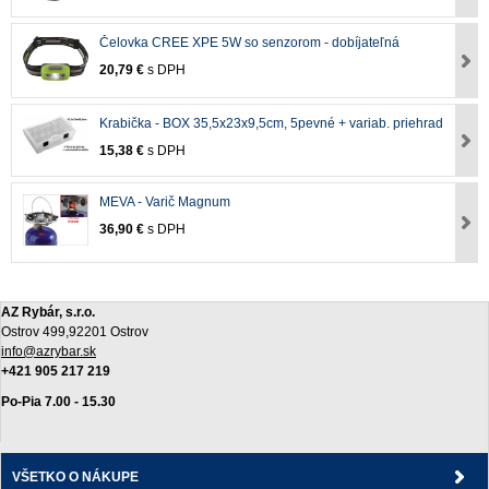
Čelovka CREE XPE 5W so senzorom - dobíjateľná
20,79 €
s DPH
Krabička - BOX 35,5x23x9,5cm, 5pevné + variab. priehrad
15,38 €
s DPH
MEVA - Varič Magnum
36,90 €
s DPH
AZ Rybár, s.r.o.
Ostrov 499,92201 Ostrov
info@azrybar.sk
+421 905 217 219
Po-Pia 7.00 - 15.30
VŠETKO O NÁKUPE