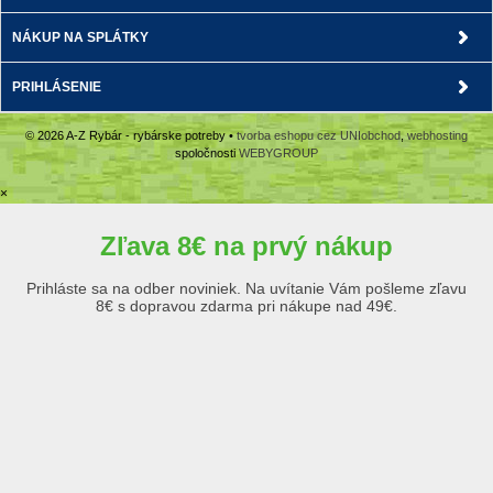
NÁKUP NA SPLÁTKY
PRIHLÁSENIE
© 2026 A-Z Rybár - rybárske potreby •
tvorba eshopu cez UNIobchod
,
webhosting
spoločnosti
WEBYGROUP
×
Zľava 8€ na prvý nákup
Prihláste sa na odber noviniek. Na uvítanie Vám pošleme zľavu
8€ s dopravou zdarma pri nákupe nad 49€.