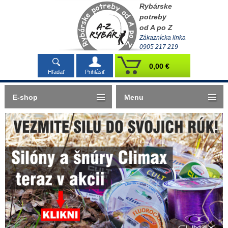
Rybárske
potreby
od A po Z
Zákaznícka linka
0905 217 219
0,00 €
Hľadať
Prihlásiť
E-shop
Menu