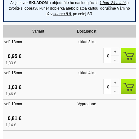
Ak je tovar
SKLADOM
a objednáte ho nasledujúcich
1 hod. 24 minút
a
zvolíte si dopravu kuriér dobierka alebo platba kartou, doručíme Vám ho
už v
sobotu 8.8.
po celej SR.
Variant
Dostupnosť
veľ. 13mm
sklad 3 ks
+
0,95 €
-
1,33 €
veľ. 15mm
sklad 4 ks
+
1,03 €
-
1,46 €
veľ. 10mm
Vypredané
0,81 €
1,14 €