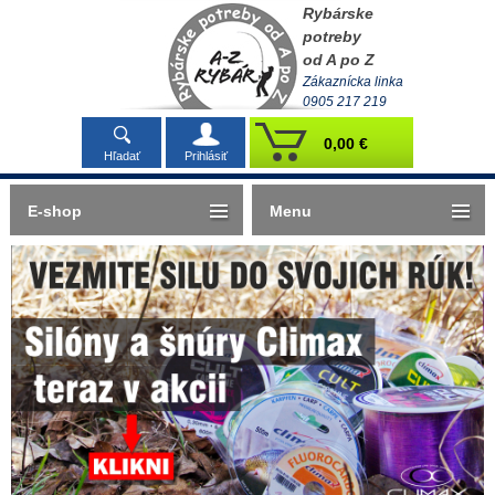
Rybárske
potreby
od A po Z
Zákaznícka linka
0905 217 219
0,00 €
Hľadať
Prihlásiť
E-shop
Menu