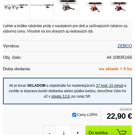
Ľahké a krátke rybárske prúty s navijakom pre deti a začínajúcich rybárov za
výbornú cenu. Vhodné na lov dravých aj nedravých rýb.
Výrobca:
ZEBCO
Obj. čislo:
44 10835160
Doba dodania:
na sklade > 5 ks
Ak je tovar
SKLADOM
a objednáte ho nasledujúcich
37 hod. 31 minút
a
zvolíte si dopravu kuriér dobierka alebo platba kartou, doručíme Vám ho
už v
stredu 12.8.
po celej SR.
29,68 €
22,90 €
Ceny s DPH
Do košíka
-
+