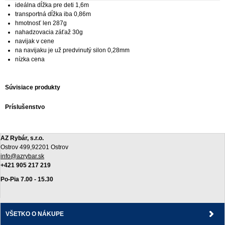
ideálna dĺžka pre deti 1,6m
transportná dĺžka iba 0,86m
hmotnosť len 287g
nahadzovacia záťaž 30g
navijak v cene
na navijaku je už predvinutý silon 0,28mm
nízka cena
Súvisiace produkty
Príslušenstvo
AZ Rybár, s.r.o.
Ostrov 499,92201 Ostrov
info@azrybar.sk
+421 905 217 219
Po-Pia 7.00 - 15.30
VŠETKO O NÁKUPE