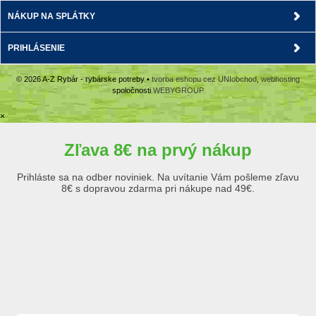
NÁKUP NA SPLÁTKY
PRIHLÁSENIE
© 2026 A-Z Rybár - rybárske potreby •
tvorba eshopu cez UNIobchod
,
webhosting
spoločnosti
WEBYGROUP
×
Zľava 8€ na prvý nákup
Prihláste sa na odber noviniek. Na uvítanie Vám pošleme zľavu
8€ s dopravou zdarma pri nákupe nad 49€.