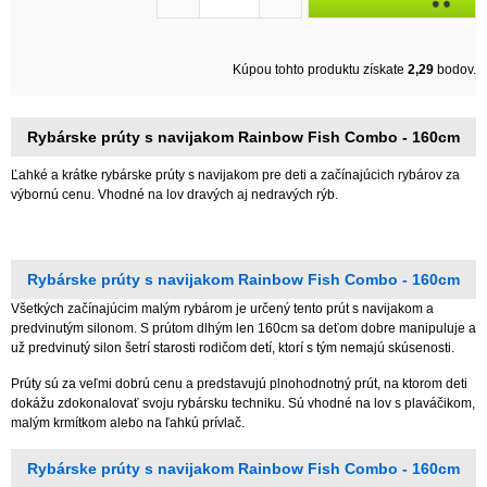
Kúpou tohto produktu získate
2,29
bodov.
Rybárske prúty s navijakom Rainbow Fish Combo - 160cm
Ľahké a krátke rybárske prúty s navijakom pre deti a začínajúcich rybárov za
výbornú cenu. Vhodné na lov dravých aj nedravých rýb.
Rybárske prúty s navijakom Rainbow Fish Combo - 160cm
Všetkých začínajúcim malým rybárom je určený tento prút s navijakom a
predvinutým silonom. S prútom dlhým len 160cm sa deťom dobre manipuluje a
už predvinutý silon šetrí starosti rodičom detí, ktorí s tým nemajú skúsenosti.
Prúty sú za veľmi dobrú cenu a predstavujú plnohodnotný prút, na ktorom deti
dokážu zdokonalovať svoju rybársku techniku. Sú vhodné na lov s plaváčikom,
malým krmítkom alebo na ľahkú prívlač.
Rybárske prúty s navijakom Rainbow Fish Combo - 160cm