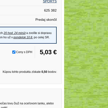
SPORTS
625 382
Predaj skončil
ich
20 hod. 24 minút
a zvolíte si dopravu
ám ho už v
pondelok 10.8.
po celej SR.
5,03 €
Ceny s DPH
Kúpou tohto produktu získate
0,50
bodov.
počas lovu čiuž na oceľovom lanku, alebo
 osté!