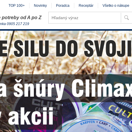
TOP 100+
Novinky
Poradca
Receptár
Všetko o nákupe
 potreby od A po Z
inka 0905 217 219