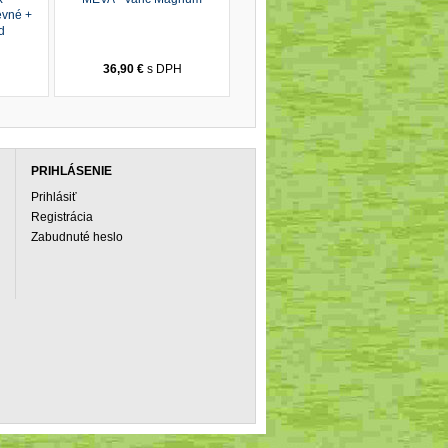
evné +
d
H
36,90 €
s DPH
PRIHLÁSENIE
Prihlásiť
Registrácia
Zabudnuté heslo