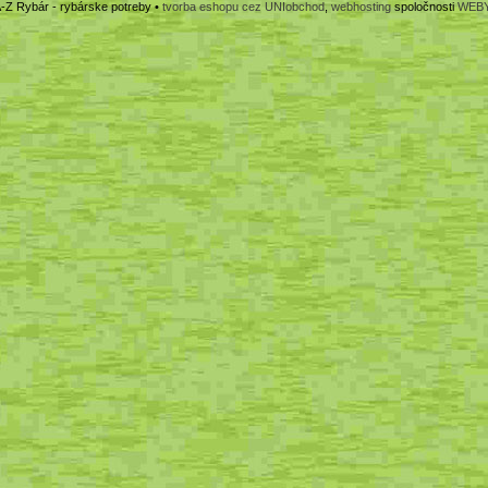
-Z Rybár - rybárske potreby •
tvorba eshopu cez UNIobchod
,
webhosting
spoločnosti
WEB