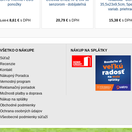
ponožky
senzorom - dobíjateľná
35,5x23x9,5cm, 5p
variab. priehra
8,61 €
s DPH
20,79 €
s DPH
15,38 €
s DP
1,68 €
VŠETKO O NÁKUPE
NÁKUP NA SPLÁTKY
Súťaž
Recenzie
Kontakt
Nákupný Poradca
Vernostný program
Reklamačný poriadok
Možnosti platby a doprava
Nákup na splátky
Obchodné podmienky
Ochrana osobných údajov
Všeobecné podmienky súťaží