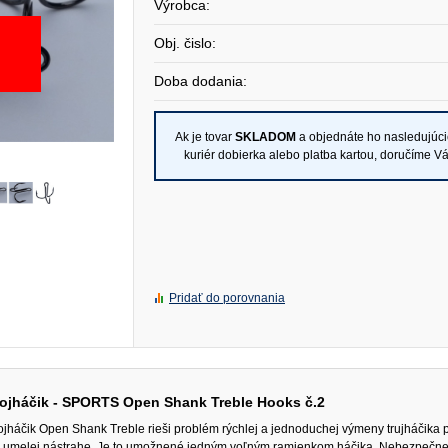
Výrobca:
Obj. čislo:
Doba dodania:
Ak je tovar
SKLADOM
a objednáte ho nasledujúc
kuriér dobierka alebo platba kartou, doručíme V
Pridať do porovnania
rojháčik - SPORTS Open Shank Treble Hooks č.2
ojháčik Open Shank Treble rieši problém rýchlej a jednoduchej výmeny trujháčika 
 umelej nástrahe. Je to umožnené jedným voľným ramienkom háčika. Nebezpečne