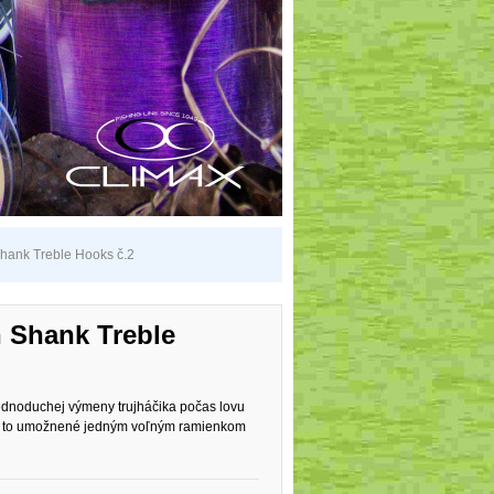
hank Treble Hooks č.2
 Shank Treble
jednoduchej výmeny trujháčika počas lovu
Je to umožnené jedným voľným ramienkom