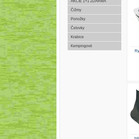
AKCIE 1+1 ZDARMA
Čižmy
Ponožky
Čelovky
Krabice
Kempingové
Ry
SP