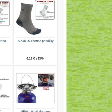
rino
SPORTS Thermo ponožky
H
6,13 €
s DPH
X
MEVA - Varič Magnum