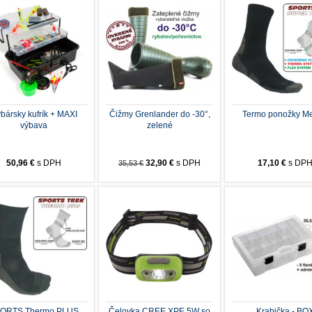
bársky kufrík + MAXI
Čižmy Grenlander do -30°,
Termo ponožky Me
výbava
zelené
50,96 €
s DPH
32,90 €
s DPH
17,10 €
s DP
35,53 €
ORTS Thermo PLUS
Čelovka CREE XPE 5W so
Krabička - BO