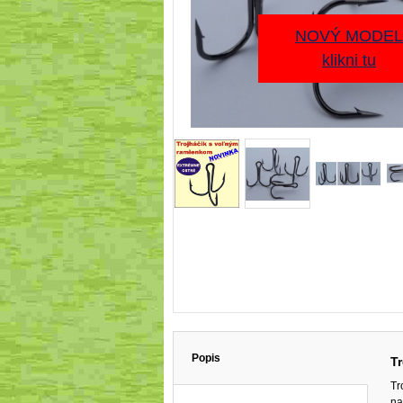
NOVÝ MODEL
klikni tu
Popis
T
Tr
na