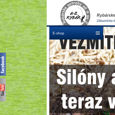
Rybárske
Zákaznícka l
E-shop