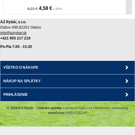
4,58 €
6,21 €
s DPH
AZ Rybár, s.r.o.
Ostrov 499,92201 Ostrov
info@azrybar.sk
+421 905 217 219
Po-Pia 7.00 - 15.30
VŠETKO O NÁKUPE
NÁKUP NA SPLÁTKY
PRIHLÁSENIE
© 2026 A-Z Rybár - rybárske potreby •
tvorba eshopu cez UNIobchod
,
webhosting
spoločnosti
WEBYGROUP
×