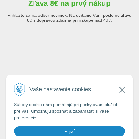
Zľava 8€ na prvý nákup
Prihláste sa na odber noviniek. Na uvítanie Vám pošleme zľavu
8€ s dopravou zdarma pri nákupe nad 49€.
Emailová adresa
Vaše nastavenie cookies
Krstné meno
Súbory cookie nám pomáhajú pri poskytovaní služieb
pre vás. Umožňujú spoznať a zapamätať si vaše
preferencie.
Odoslaním formuláru súhlasím so zásadami
ochrany a spracovávania
Prijať
osobných údajov spoločnosti A-Z Rybár s.r.o.