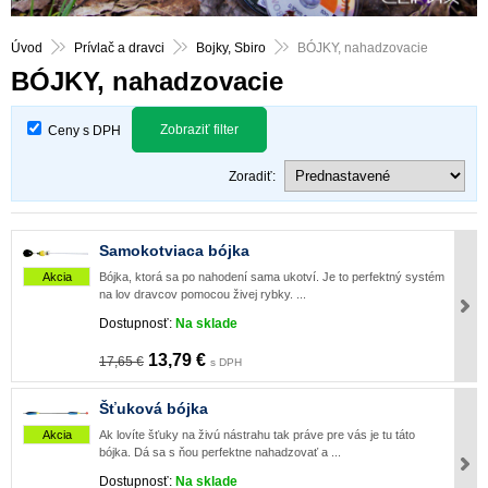
Úvod
Prívlač a dravci
Bojky, Sbiro
BÓJKY, nahadzovacie
BÓJKY, nahadzovacie
Zobraziť filter
Ceny s DPH
Zoradiť:
Samokotviaca bójka
Akcia
Bójka, ktorá sa po nahodení sama ukotví. Je to perfektný systém
na lov dravcov pomocou živej rybky. ...
Dostupnosť:
Na sklade
13,79 €
17,65 €
s DPH
Šťuková bójka
Akcia
Ak lovíte šťuky na živú nástrahu tak práve pre vás je tu táto
bójka. Dá sa s ňou perfektne nahadzovať a ...
Dostupnosť:
Na sklade