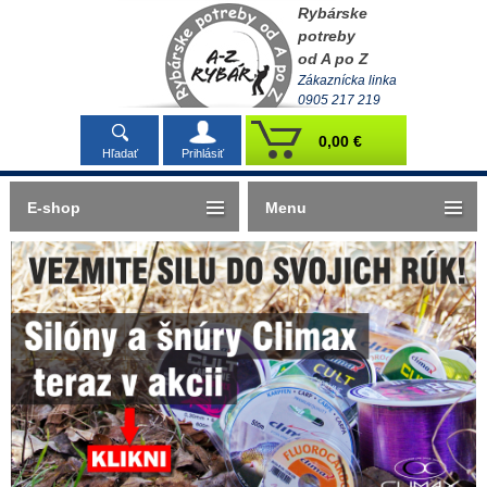
Rybárske
potreby
od A po Z
Zákaznícka linka
0905 217 219
0,00 €
Hľadať
Prihlásiť
E-shop
Menu