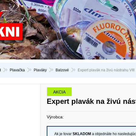
d
Plavačka
Plaváky
Balzové
Expert plavák na živú nástrahu VIII
AKCIA
Expert plavák na živú nás
Výrobca:
Ak je tovar
SKLADOM
a objednáte ho nasledujú