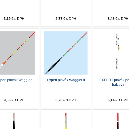
3,19 €
s DPH
2,77 €
s DPH
8,43 €
s DPH
pert plavák Waggler
Expert plavák Waggler II
EXPERT plavák pe
balzový
9,38 €
s DPH
6,20 €
s DPH
6,14 €
s DPH