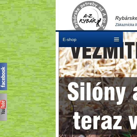
Rybárske
Zákaznícka l
E-shop