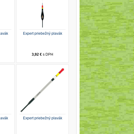
lavák
Expert priebežný plavák
3,92 €
s DPH
lavák
Expert priebežný plavák