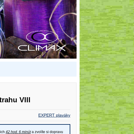
trahu VIII
EXPERT plaváky
cich
42 hod. 6 minút
a zvolíte si dopravu