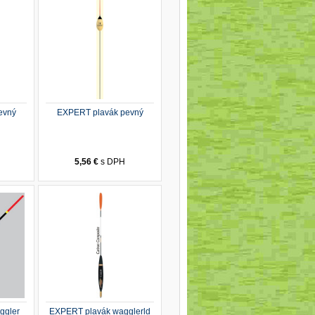
evný
EXPERT plavák pevný
5,56 €
s DPH
ggler
EXPERT plavák wagglerld