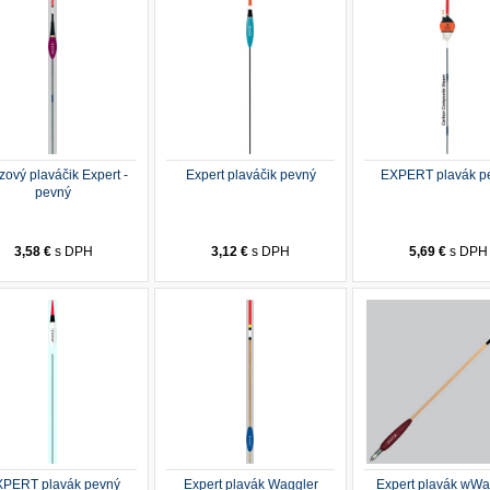
zový plaváčik Expert -
Expert plaváčik pevný
EXPERT plavák p
pevný
3,58 €
s DPH
3,12 €
s DPH
5,69 €
s DPH
PERT plavák pevný
Expert plavák Waggler
Expert plavák wWa