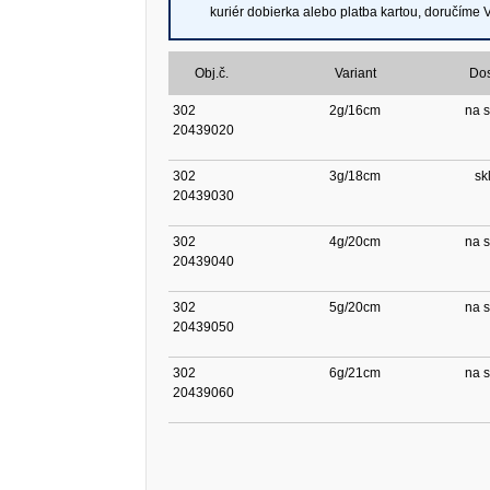
kuriér dobierka alebo platba kartou, doručíme
Obj.č.
Variant
Do
302
2g/16cm
na s
20439020
302
3g/18cm
sk
20439030
302
4g/20cm
na s
20439040
302
5g/20cm
na s
20439050
302
6g/21cm
na s
20439060