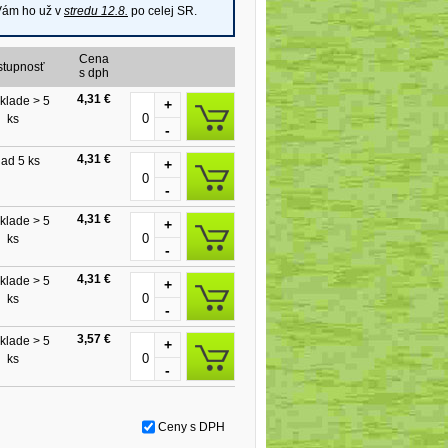
 Vám ho už v
stredu 12.8.
po celej SR.
Cena
stupnosť
s dph
4,31 €
klade > 5
+
ks
-
4,31 €
lad 5 ks
+
-
4,31 €
klade > 5
+
ks
-
4,31 €
klade > 5
+
ks
-
3,57 €
klade > 5
+
ks
-
Ceny s DPH