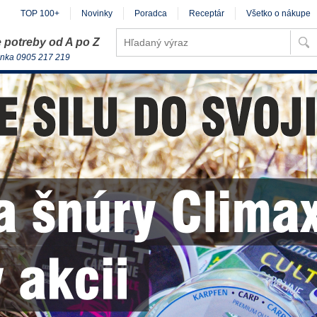
TOP 100+
Novinky
Poradca
Receptár
Všetko o nákupe
 potreby od A po Z
inka 0905 217 219