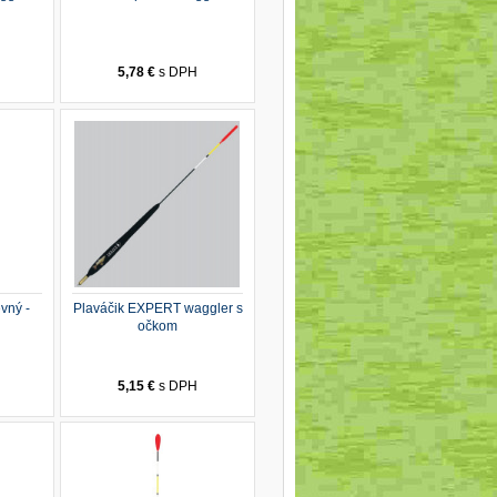
5,78 €
s DPH
vný -
Plaváčik EXPERT waggler s
očkom
5,15 €
s DPH