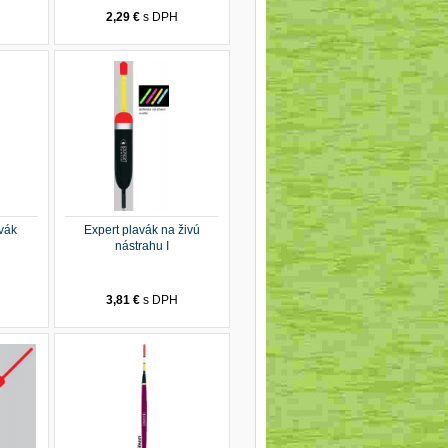
2,29 €
s DPH
vák
Expert plavák na živú
nástrahu I
3,81 €
s DPH