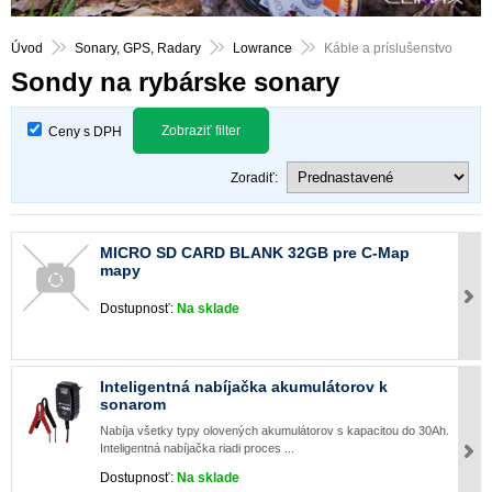
Úvod
Sonary, GPS, Radary
Lowrance
Káble a príslušenstvo
Sondy na rybárske sonary
Zobraziť filter
Ceny s DPH
Zoradiť:
MICRO SD CARD BLANK 32GB pre C-Map
mapy
Dostupnosť:
Na sklade
Inteligentná nabíjačka akumulátorov k
sonarom
Nabíja všetky typy olovených akumulátorov s kapacitou do 30Ah.
Inteligentná nabíjačka riadi proces ...
Dostupnosť:
Na sklade