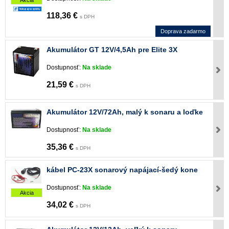
118,36 €
s DPH
Doprava zadarmo
Akumulátor GT 12V/4,5Ah pre Elite 3X
Dostupnosť:
Na sklade
21,59 €
s DPH
Akumulátor 12V/72Ah, malý k sonaru a loďke
Dostupnosť:
Na sklade
35,36 €
s DPH
kábel PC-23X sonarový napájací-šedý kone
Dostupnosť:
Na sklade
Akcia
34,02 €
s DPH