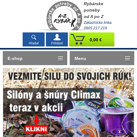
Rybárske
potreby
od A po Z
Zákaznícka linka
0905 217 219
0,00 €
Hľadať
Prihlásiť
E-shop
Menu