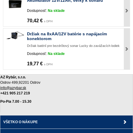
Akumulátor 12V/12Ah, veľký k sonaru
Dostupnosť:
Na sklade
70,42 €
s DPH
Držiak na 8xAA/12V batérie s napájacím
konektorom
Držiak batérií pre bezdrôtový sonar Lucky do zavážacích lodiek
Dostupnosť:
Na sklade
19,77 €
s DPH
AZ Rybár, s.r.o.
Ostrov 499,92201 Ostrov
info@azrybar.sk
+421 905 217 219
Po-Pia 7.00 - 15.30
VŠETKO O NÁKUPE