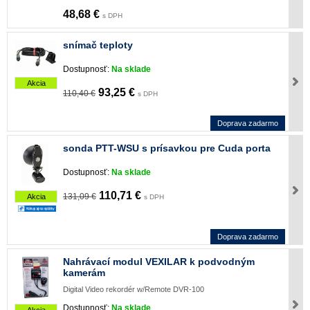
48,68 €
s DPH
snímač teploty
Dostupnosť:
Na sklade
Akcia
93,25 €
110,40 €
s DPH
Doprava zadarmo
sonda PTT-WSU s prísavkou pre Cuda porta
Dostupnosť:
Na sklade
110,71 €
131,09 €
Akcia
s DPH
Doprava zadarmo
Nahrávací modul VEXILAR k podvodným
kamerám
Digital Video rekordér w/Remote DVR-100
Dostupnosť:
Na sklade
Akcia