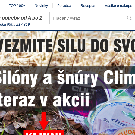
TOP 100+
Novinky
Poradca
Receptár
Všetko o nákupe
 potreby od A po Z
inka 0905 217 219