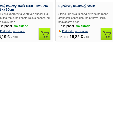
vný kovový stolík XXXL 80x50cm
Rybársky bivakový stolík
ška 50cm
lík pre kaprárov a všetkých oudoor ľudí.
Stolček do bivaku sa vždy zíde na rôzne
hutná robustná konštrukcia s nosnosťou
drobnosti, odposluch, na prípravu jedla,
c ako 50kg!!!
nadväzcov a pod.
stupnosť:
Na sklade
Dostupnosť:
Na sklade
Pridať do porovnania
Pridať do porovnania
4,19 €
19,82 €
22,50 €
s DPH
s DPH