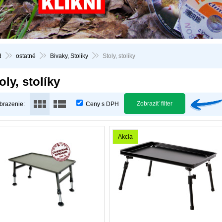
d
ostatné
Bivaky, Stolíky
Stoly, stolíky
oly, stolíky
Zobraziť filter
brazenie:
Ceny s DPH
Akcia