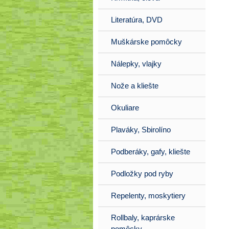
Literatúra, DVD
Muškárske pomôcky
Nálepky, vlajky
Nože a kliešte
Okuliare
Plaváky, Sbirolíno
Podberáky, gafy, kliešte
Podložky pod ryby
Repelenty, moskytiery
Rollbaly, kaprárske
pomôcky