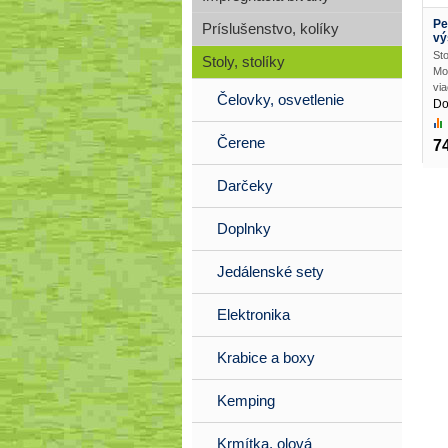
Pe
Príslušenstvo, kolíky
vý
Sto
Stoly, stolíky
Mo
via
Čelovky, osvetlenie
Do
Čerene
7
Darčeky
Doplnky
Jedálenské sety
Elektronika
Krabice a boxy
Kemping
Krmítka, olová