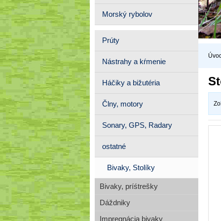
Morský rybolov
Prúty
Úvo
Nástrahy a kŕmenie
St
Háčiky a bižutéria
Člny, motory
Zo
Sonary, GPS, Radary
ostatné
Bivaky, Stolíky
Bivaky, príśtrešky
Dáždniky
Impregnácia bivaky