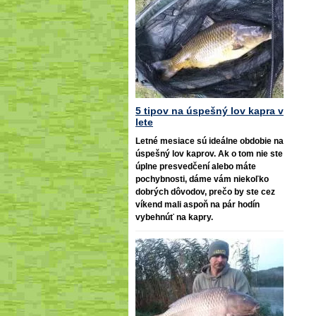
5 tipov na úspešný lov kapra v
lete
Letné mesiace sú ideálne obdobie na
úspešný lov kaprov. Ak o tom nie ste
úplne presvedčení alebo máte
pochybnosti, dáme vám niekoľko
dobrých dôvodov, prečo by ste cez
víkend mali aspoň na pár hodín
vybehnúť na kapry.